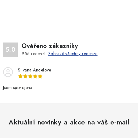
O
v
l
á
d
Ověřeno zákazníky
a
5.0
955
recenzí.
Zobrazit všechny recenze
c
í
Silvana Andelova
p
r
v
Jsem spokojena
k
y
v
ý
Aktuální novinky a akce na váš e-mail
p
i