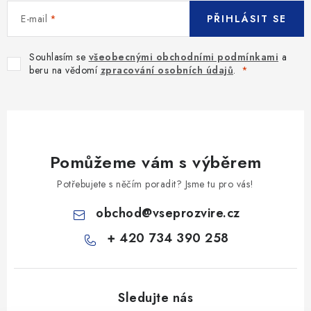
s
E-mail
PŘIHLÁSIT SE
u
Souhlasím se
všeobecnými obchodními podmínkami
a
beru na vědomí
zpracování osobních údajů
.
Pomůžeme vám s výběrem
Potřebujete s něčím poradit? Jsme tu pro vás!
obchod
@
vseprozvire.cz
+ 420 734 390 258