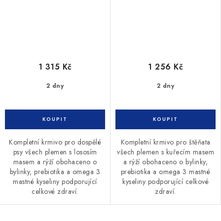
1 315 Kč
1 256 Kč
2 dny
2 dny
Kompletní krmivo pro dospělé
Kompletní krmivo pro štěňata
psy všech plemen s lososím
všech plemen s kuřecím masem
masem a rýží obohaceno o
a rýží obohaceno o bylinky,
bylinky, prebiotika a omega 3
prebiotika a omega 3 mastné
mastné kyseliny podporující
kyseliny podporující celkové
celkové zdraví.
zdraví.