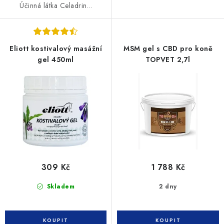
Účinná látka Celadrin...
Eliott kostivalový masážní
MSM gel s CBD pro koně
gel 450ml
TOPVET 2,7l
309 Kč
1 788 Kč
Skladem
2 dny