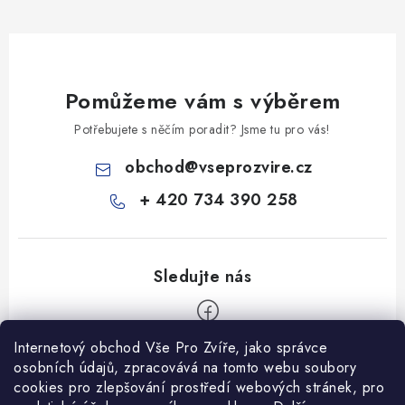
Pomůžeme vám s výběrem
Potřebujete s něčím poradit? Jsme tu pro vás!
obchod
@
vseprozvire.cz
+ 420 734 390 258
Internetový obchod Vše Pro Zvíře, jako správce
Z
osobních údajů, zpracovává na tomto webu soubory
á
cookies pro zlepšování prostředí webových stránek, pro
Informace pro Vás