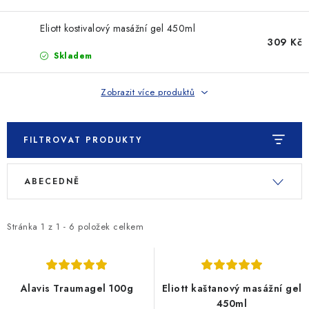
SLEVY
Eliott kostivalový masážní gel 450ml
ZNAČKY
309 Kč
Skladem
Ceník dopravy
Kontakty
Obchodní podmínky
Zobrazit více produktů
Podmínky ochrany osobních údajů
FILTROVAT PRODUKTY
V
Ř
ABECEDNĚ
ý
a
p
z
i
e
Stránka
1
z
1
-
6
položek celkem
s
n
p
í
r
p
Alavis Traumagel 100g
Eliott kaštanový masážní gel
o
r
450ml