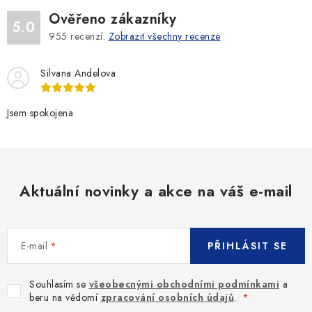
d
Ověřeno zákazníky
a
5.0
955
recenzí.
Zobrazit všechny recenze
c
í
Silvana Andelova
p
r
v
Jsem spokojena
k
y
v
ý
Aktuální novinky a akce na váš e-mail
p
i
s
E-mail
PŘIHLÁSIT SE
u
Souhlasím se
všeobecnými obchodními podmínkami
a
beru na vědomí
zpracování osobních údajů
.