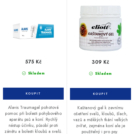
d
o
u
d
k
u
t
k
ů
t
ů
575 Kč
309 Kč
Skladem
Skladem
Alavis Traumagel pohotová
Kaštanový gel k zevnímu
pomoc při bolesti pohybového
ošetření svalů, kloubů, šlach,
aparátu psů a koní. Rychlý
vazů a měkkých tkání velkých
nástup účinku, působí proti
zvířat, zejména koní ale je
zánětu a bolesti kloubů a svalů.
použitelný i pro psy.