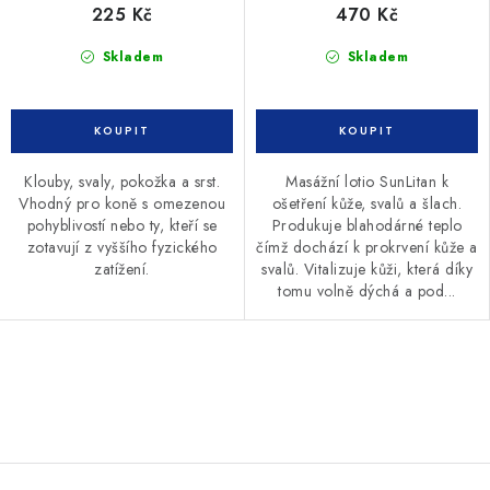
225 Kč
470 Kč
Skladem
Skladem
Klouby, svaly, pokožka a srst.
Masážní lotio SunLitan k
Vhodný pro koně s omezenou
ošetření kůže, svalů a šlach.
pohyblivostí nebo ty, kteří se
Produkuje blahodárné teplo
zotavují z vyššího fyzického
čímž dochází k prokrvení kůže a
zatížení.
svalů. Vitalizuje kůži, která díky
tomu volně dýchá a pod...
O
v
l
á