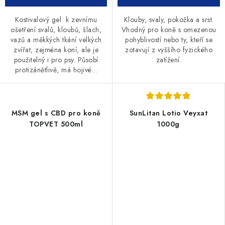
Kostivalový gel k zevnímu
Klouby, svaly, pokožka a srst.
ošetření svalů, kloubů, šlach,
Vhodný pro koně s omezenou
vazů a měkkých tkání velkých
pohyblivostí nebo ty, kteří se
zvířat, zejména koní, ale je
zotavují z vyššího fyzického
použitelný i pro psy. Působí
zatížení.
protizánětlivě, má hojivé...
MSM gel s CBD pro koně
SunLitan Lotio Veyxat
TOPVET 500ml
1000g