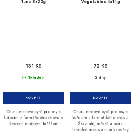
Tuna 8x20g
Vegetables 4x14g
131 Kč
72 Kč
Skladem
2 dny
Churu masové pyré pro psy s
Churu masové pyré pro psy s
kuřecím z farmářského chovu a
kuřecím z farmářského chovu.
divokým mořským tuňákem
Šťavnaté, měkké a extra
lahodné masové mini kapsičky