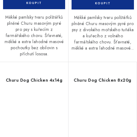
Měkké pamlsky tvaru polštářků
Měkké pamlsky tvaru polštářků
plněné Churu masovým pyré
plněné Churu masovým pyré pro
pro psy s kuřecím z
psy z divokého mořského tuňáka
farmářského chovu. Šťavnaté,
a kuřecího z volného
měkké a extra lahodné masové
farmářského chovu. Šťavnaté,
pochoutky bez obilovin s
měkké a extra lahodné masové...
příchutí lososa.
Churu Dog Chicken 4x14g
Churu Dog Chicken 8x20g