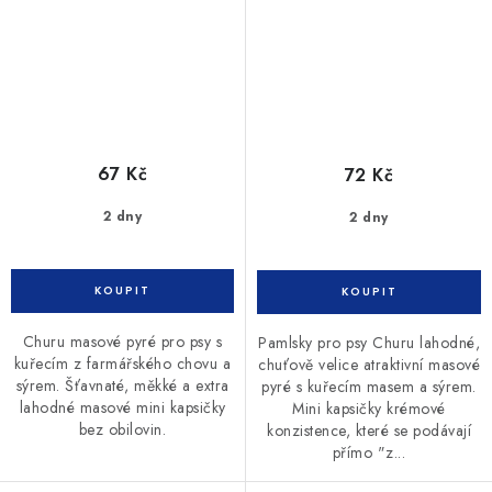
67 Kč
72 Kč
2 dny
2 dny
Churu masové pyré pro psy s
Pamlsky pro psy Churu lahodné,
kuřecím z farmářského chovu a
chuťově velice atraktivní masové
sýrem. Šťavnaté, měkké a extra
pyré s kuřecím masem a sýrem.
lahodné masové mini kapsičky
Mini kapsičky krémové
bez obilovin.
konzistence, které se podávají
přímo "z...