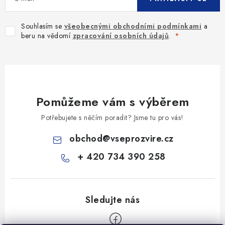
Souhlasím se
všeobecnými obchodními podmínkami
a
beru na vědomí
zpracování osobních údajů
.
Pomůžeme vám s výběrem
Potřebujete s něčím poradit? Jsme tu pro vás!
obchod
@
vseprozvire.cz
+ 420 734 390 258