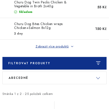
Churu Dog Twin Packs Chicken &
Vegetable in Broth 2x40g
55 Kč
Skladem
Churu Dog Bites Chicken wraps
Chicken+Salmon 8x12g
150 Kč
2 dny
Zobrazit více produktů
FILTROVAT PRODUKTY
V
Ř
ABECEDNĚ
ý
a
p
z
i
e
Stránka
1
z
2
-
25
položek celkem
s
n
p
í