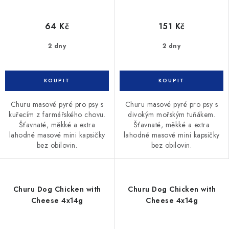
64 Kč
151 Kč
2 dny
2 dny
Churu masové pyré pro psy s
Churu masové pyré pro psy s
kuřecím z farmářského chovu.
divokým mořským tuňákem.
Šťavnaté, měkké a extra
Šťavnaté, měkké a extra
lahodné masové mini kapsičky
lahodné masové mini kapsičky
bez obilovin.
bez obilovin.
Churu Dog Chicken with
Churu Dog Chicken with
Cheese 4x14g
Cheese 4x14g