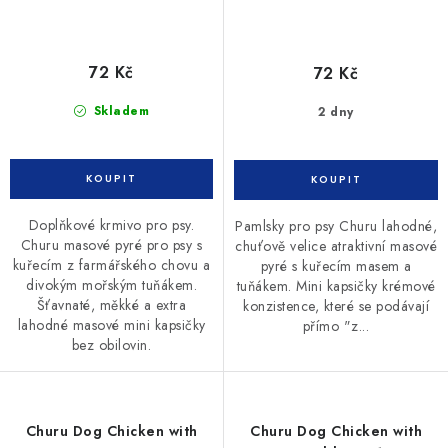
72 Kč
72 Kč
Skladem
2 dny
Doplňkové krmivo pro psy.
Pamlsky pro psy Churu lahodné,
Churu masové pyré pro psy s
chuťově velice atraktivní masové
kuřecím z farmářského chovu a
pyré s kuřecím masem a
divokým mořským tuňákem.
tuňákem. Mini kapsičky krémové
Šťavnaté, měkké a extra
konzistence, které se podávají
lahodné masové mini kapsičky
přímo "z...
bez obilovin.
Churu Dog Chicken with
Churu Dog Chicken with