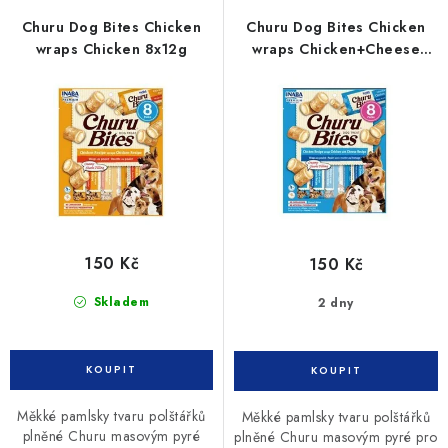
r
p
Churu Dog Bites Chicken
Churu Dog Bites Chicken
o
r
wraps Chicken 8x12g
wraps Chicken+Cheese
8x12g
d
o
u
d
k
u
t
k
ů
t
ů
150 Kč
150 Kč
Skladem
2 dny
Měkké pamlsky tvaru polštářků
Měkké pamlsky tvaru polštářků
plněné Churu masovým pyré
plněné Churu masovým pyré pro