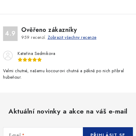
n
í
k
p
o
r
v
v
Ověřeno zákazníky
4.9
á
k
959
recenzí.
Zobrazit všechny recenze
n
y
í
v
Kateřina Sedmikova
ý
p
Velmi chutné, našemu kocourovi chutná a pěkně po nich přibral
i
hubeňour.
s
u
Aktuální novinky a akce na váš e-mail
E-mail
PŘIHLÁSIT SE