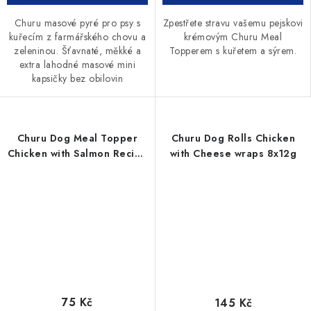
Churu masové pyré pro psy s
Zpestřete stravu vašemu pejskovi
kuřecím z farmářského chovu a
krémovým Churu Meal
zeleninou. Šťavnaté, měkké a
Topperem s kuřetem a sýrem.
extra lahodné masové mini
kapsičky bez obilovin
Churu Dog Meal Topper
Churu Dog Rolls Chicken
Chicken with Salmon Recipe
with Cheese wraps 8x12g
4x14g
75 Kč
145 Kč