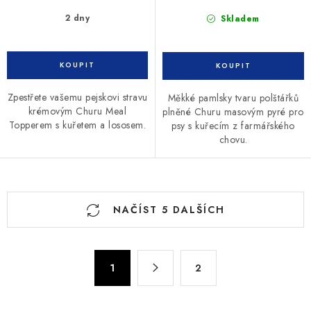
2 dny
Skladem
Zpestřete vašemu pejskovi stravu
Měkké pamlsky tvaru polštářků
krémovým Churu Meal
plněné Churu masovým pyré pro
Topperem s kuřetem a lososem.
psy s kuřecím z farmářského
chovu.
O
NAČÍST 5 DALŠÍCH
v
l
á
S
d
1
2
t
a
r
c
á