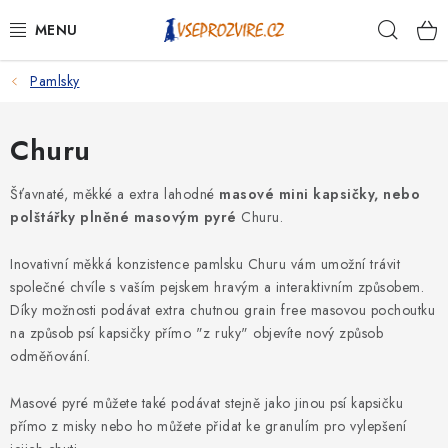
Přejít
Hleda
na
obsah
Pamlsky
PSI
KOČKY
Churu
KONĚ
Šťavnaté, měkké a extra lahodné
masové mini kapsičky, nebo
polštářky plněné masovým pyré
Churu.
ANTIPARAZITIKA
Inovativní měkká konzistence pamlsku Churu vám umožní trávit
společné chvíle s vaším pejskem hravým a interaktivním způsobem.
PRO CHOVATELE
Díky možnosti podávat extra chutnou grain free masovou pochoutku
na způsob psí kapsičky přímo "z ruky" objevíte nový způsob
NA NEMOCI
odměňování.
KRÁLÍCI/HLODAVCI/PTÁCI
Masové pyré můžete také podávat stejně jako jinou psí kapsičku
přímo z misky nebo ho můžete přidat ke granulím pro vylepšení