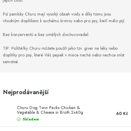
jejich chuti.
SLEVY
Psí pamlsky Churu mají vysoký obsah vody a díky tomu jsou
ZNAČKY
vhodným doplňkem k suchému krmivu nebo pro psy, kteří málo pijí.
Ceník dopravy
Kontakty
Obchodní podmínky
Bez konzervantů a bez umělých dochucovadel.
Podmínky ochrany osobních údajů
TIP: Polštářky Churu můžete použít jako tzv. giver na léky nebo
doplňky pro psy, které Váš pejsek v misce nechá nebo nechce sníst
samotné.
Nejprodávanější
Churu Dog Twin Packs Chicken &
Vegetable & Cheese in Broth 2x40g
60 Kč
Skladem