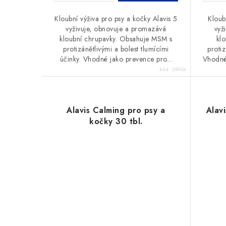
ů
Kloubní výživa pro psy a kočky Alavis 5
Kloub
vyživuje, obnovuje a promazává
vyž
kloubní chrupavky. Obsahuje MSM s
kl
protizánětlivými a bolest tlumícími
protiz
účinky. Vhodné jako prevence pro...
Vhodné 
Kód:
29904
Alavis Calming pro psy a
Alav
kočky 30 tbl.