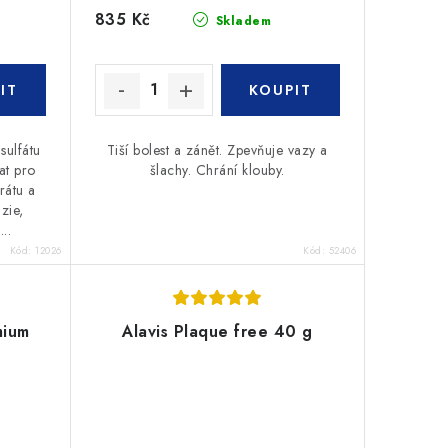
835 Kč
Skladem
ulfátu
Tiší bolest a zánět. Zpevňuje vazy a
at pro
šlachy. Chrání klouby.
rátu a
zie,
..
Kód:
12026
Kód:
52406
mium
Alavis Plaque free 40 g