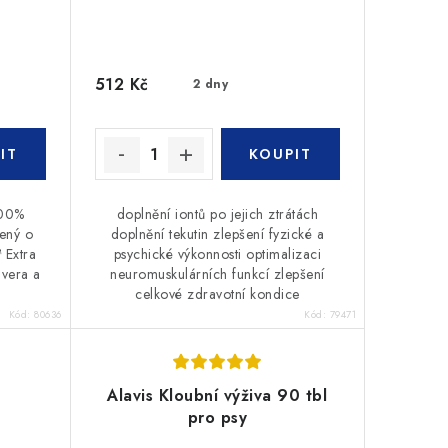
512 Kč
2 dny
100%
doplnění iontů po jejich ztrátách
cený o
doplnění tekutin zlepšení fyzické a
 Extra
psychické výkonnosti optimalizaci
 vera a
neuromuskulárních funkcí zlepšení
celkové zdravotní kondice
Kód:
80636
Kód:
79471
Alavis Kloubní výživa 90 tbl
pro psy