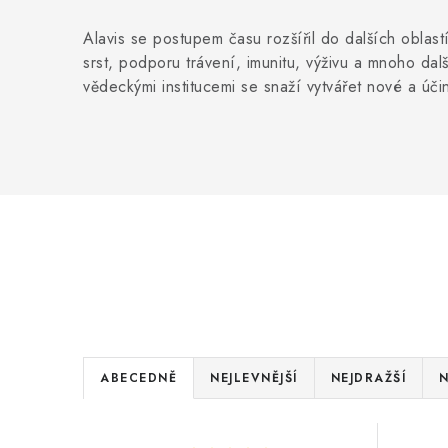
Alavis se postupem času rozšířil do dalších oblast
srst, podporu trávení, imunitu, výživu a mnoho da
vědeckými institucemi se snaží vytvářet nové a účin
Ř
ABECEDNĚ
NEJLEVNĚJŠÍ
NEJDRAŽŠÍ
N
a
V