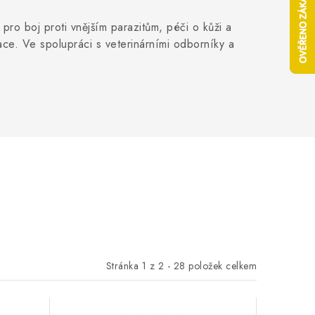
pro boj proti vnějším parazitům, péči o kůži a
ace. Ve spolupráci s veterinárními odborníky a
Stránka
1
z
2
-
28
položek celkem