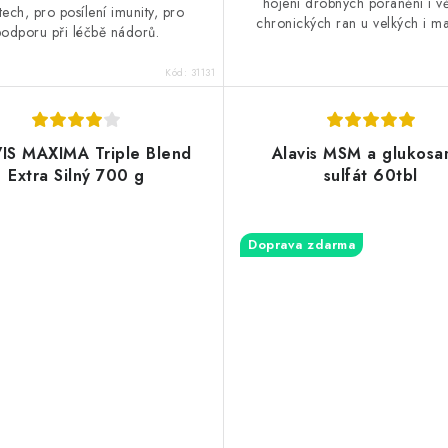
hojení drobných poranění i vě
ech, pro posílení imunity, pro
chronických ran u velkých i ma
podporu při léčbě nádorů.
Kód:
31131
IS MAXIMA Triple Blend
Alavis MSM a glukosa
Extra Silný 700 g
sulfát 60tbl
Doprava zdarma