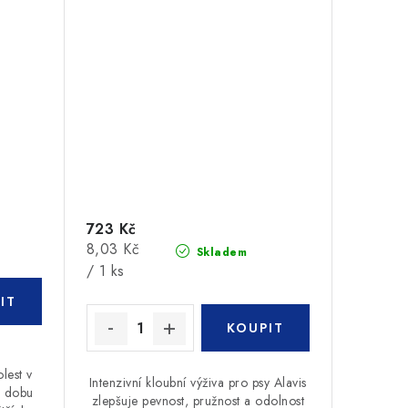
723 Kč
Měrná
8,03 Kč
Skladem
cena:
/ 1 ks
olest v
Intenzivní kloubní výživa pro psy Alavis
e dobu
zlepšuje pevnost, pružnost a odolnost