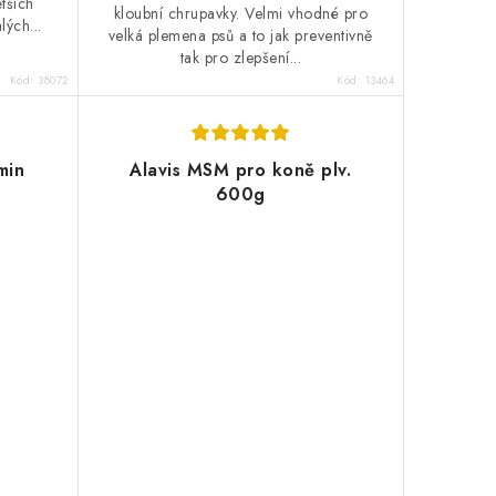
tších
kloubní chrupavky. Velmi vhodné pro
lých...
velká plemena psů a to jak preventivně
tak pro zlepšení...
Kód:
38072
Kód:
13464
min
Alavis MSM pro koně plv.
600g