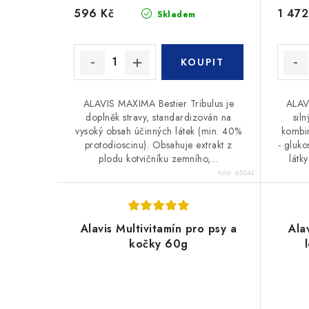
596 Kč
1 472
Skladem
ALAVIS MAXIMA Bestier Tribulus je
ALAV
doplněk stravy, standardizován na
sil
vysoký obsah účinných látek (min. 40%
kombin
protodioscinu). Obsahuje extrakt z
- gluko
plodu kotvičníku zemního,...
látk
Kód:
65244
Alavis Multivitamín pro psy a
Ala
kočky 60g