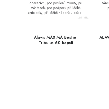
operacích, pro posílení imunity, při
zánět
zánětech, pro podporu při léčbě
antibiotiky, při léčbě nádorů u psů a...
Kód:
31127
Alavis MAXIMA Bestier
ALAV
Tribulus 60 kapslí