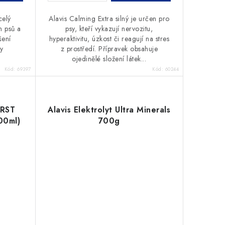
celý
Alavis Calming Extra silný je určen pro
n psů a
psy, kteří vykazují nervozitu,
šení
hyperaktivitu, úzkost či reagují na stres
y
z prostředí. Přípravek obsahuje
ojedinělé složení látek...
Kód:
69397
Kód:
60244
SRST
Alavis Elektrolyt Ultra Minerals
00ml)
700g