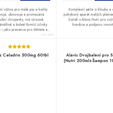
ní výživa pro malé psy a kočky
Komplexní péče o klouby a 
ivuje, obnovuje a promazává
pohybový aparát malých pleme
oubní chrupavky, má výrazné
koček +Alavis Nutri pro zvý
ánětlivé a bolest tlumící účinky.
kondice a podporu imunit
i jako prevence pro štěňata a...
Kód:
54601
is Celadrin 500mg 60tbl
Alavis Dvojbalení pro 
(Nutri 200ml+Šampon 1