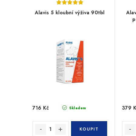
z
ý
e
Alavis 5 kloubní výživa 90tbl
Alav
p
p
n
i
í
s
p
p
r
r
o
o
d
d
u
u
k
716 Kč
379 
Skladem
k
t
t
ů