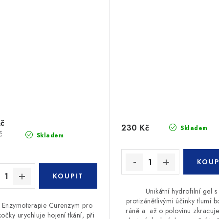
Kč
230 Kč
Skladem
č
Skladem
Unikátní hydrofilní gel s
protizánětlivými účinky tlumí b
s Enzymoterapie Curenzym pro
ráně a až o polovinu zkracuj
kočky urychluje hojení tkání, při