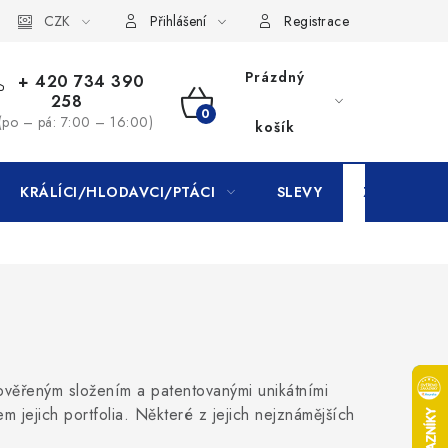
CZK
Přihlášení
Registrace
Prázdný
+ 420 734 390
258
NÁKUPNÍ
(po – pá: 7:00 – 16:00)
košík
KOŠÍK
KRÁLÍCI/HLODAVCI/PTÁCI
SLEVY
ZNAČKY
ověřeným složením a patentovanými unikátními
m jejich portfolia. Některé z jejich nejznámějších