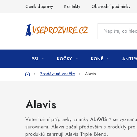
Přejít
Ceník dopravy
Kontakty
Obchodní podmínky
na
obsah
PSI
KOČKY
KONĚ
ANTIP
Domů
Prodávané značky
Alavis
Alavis
Veterinární přípravky značky
ALAVIS™
se vyznačuj
surovinami. Alavis začal především s produkty pro 
produktů zahrnují Alavis Triple Blend.