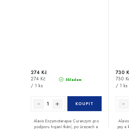
274 Kč
730 
Měrná
Měrná
274 Kč
730 K
Skladem
cena:
cena:
/ 1 ks
/ 1 ks
Alavis Enzymoterapie Curenzym pro
Alavi
podporu hojení tkání, po úrazech a
psy a 