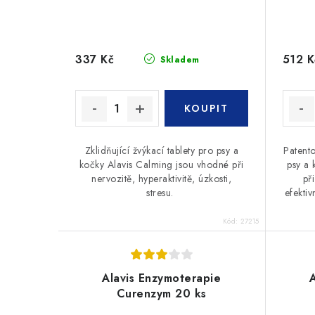
337 Kč
512 K
Skladem
Zklidňující žvýkací tablety pro psy a
Patent
kočky Alavis Calming jsou vhodné při
psy a 
nervozitě, hyperaktivitě, úzkosti,
př
stresu.
efektiv
Kód:
27215
Alavis Enzymoterapie
Curenzym 20 ks