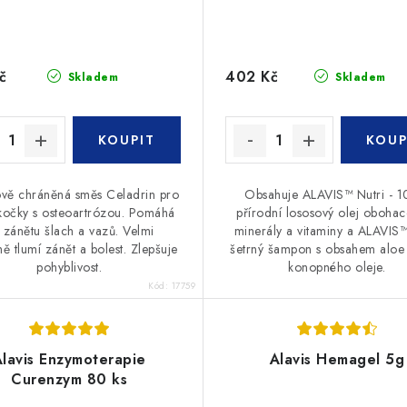
č
402 Kč
Skladem
Skladem
ově chráněná směs Celadrin pro
Obsahuje ALAVIS™ Nutri - 
kočky s osteoartrózou. Pomáhá
přírodní lososový olej oboha
i zánětu šlach a vazů. Velmi
minerály a vitaminy a ALAVIS™
ně tlumí zánět a bolest. Zlepšuje
šetrný šampon s obsahem aloe
pohyblivost.
konopného oleje.
Kód:
17759
Alavis Enzymoterapie
Alavis Hemagel 5g
Curenzym 80 ks