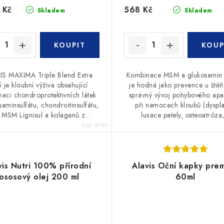
 Kč
568 Kč
Skladem
Skladem
IS MAXIMA Triple Blend Extra
Kombinace MSM a glukosamin s
ný je kloubní výživa obsahující
je hodná jako prevence u štěň
aci chondroprotektivních látek
správný vývoj pohybového apa
saminsulfátu, chondroitinsulfátu,
při nemocech kloubů (dyspla
y MSM Lignisul a kolagenů z...
luxace pately, osteoatróza,.
Kód:
61192
vis Nutri 100% přírodní
Alavis Oční kapky pre
lososový olej 200 ml
60ml