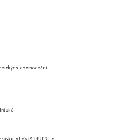
hronických onemocnění
 drápků
pravku ALAVIS NUTRI je