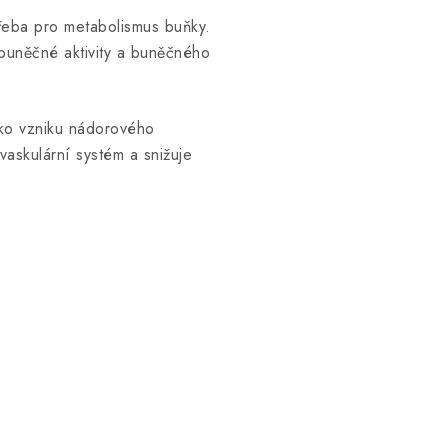
třeba pro metabolismus buňky.
 buněčné aktivity a buněčného
ziko vzniku nádorového
vaskulární systém a snižuje