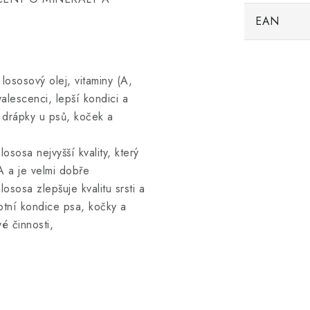
EAN
lososový olej, vitaminy (A,
valescenci, lepší kondici a
 a drápky u psů, koček a
sosa nejvyšší kvality, který
 a je velmi dobře
lososa zlepšuje kvalitu srsti a
otní kondice psa, kočky a
vé činnosti,