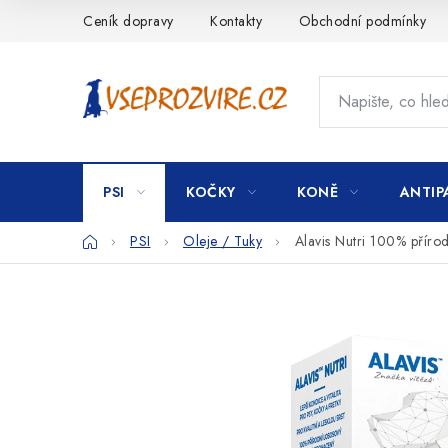
Přejít
Ceník dopravy
Kontakty
Obchodní podmínky
na
obsah
PSI
KOČKY
KONĚ
ANTIP
Domů
PSI
Oleje / Tuky
Alavis Nutri 100% příro