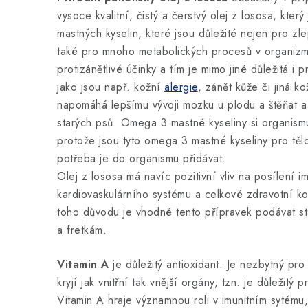
vysoce kvalitní, čistý a čerstvý olej z lososa, kte
mastných kyselin, které jsou důležité nejen pro zlep
také pro mnoho metabolických procesů v organizm
protizánětlivé účinky a tím je mimo jiné důležitá i
jako jsou např. kožní
alergie
, zánět kůže či jiná 
napomáhá lepšímu vývoji mozku u plodu a štěňat a 
starých psů. Omega 3 mastné kyseliny si organismu
protože jsou tyto omega 3 mastné kyseliny pro tělo 
potřeba je do organismu přidávat.
Olej z lososa má navíc pozitivní vliv na posílení i
kardiovaskulárního systému a celkové zdravotní ko
toho důvodu je vhodné tento přípravek podávat s
a fretkám.
Vitamin A
je důležitý antioxidant. Je nezbytný pro
kryjí jak vnitřní tak vnější orgány, tzn. je důležitý 
Vitamin A hraje významnou roli v imunitním sytému,