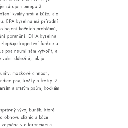
rý je zdrojem omega 3
šení kvality srsti a kůže, ale
u. EPA kyselina má přírodní
 pro hojení kožních problémů,
kožní poranění. DHA kyselina
zlepšuje kognitivní funkce u
s psa neumí sám vytvořit, a
velmi důležité, tak je
munity, mozkové činnosti,
ndice psa, kočky a fretky. Z
tarším a starým psům, kočkám
 správný vývoj buněk, které
pro obnovu sliznic a kůže.
 zejména v diferenciaci a