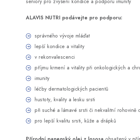
seniory pro zvýšení kondice a podporu imunity
ALAVIS NUTRI podávejte pro podporu:
správného vývoje mláďat
lepší kondice a vitality
v rekonvalescenci
příjmu krmení a vitality při onkologických a c
imunity
léčby dermatologických pacientů
hustoty, kvality a lesku srsti
při suché a lámavé srsti či nekvalitní rohovině
pro lepší kvalitu srsti, kůže a drápků
Přírodní panenský olej z lososa
obsažený v pří