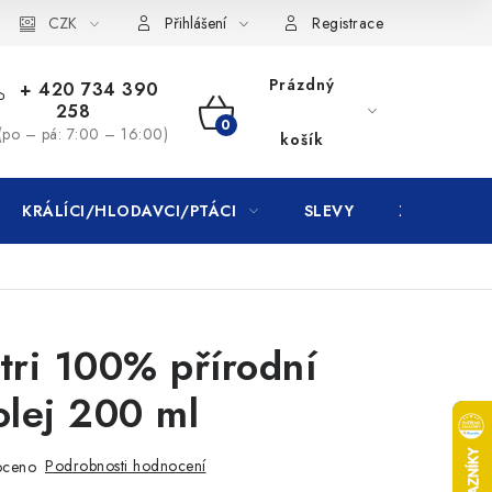
CZK
Přihlášení
Registrace
Prázdný
+ 420 734 390
258
NÁKUPNÍ
(po – pá: 7:00 – 16:00)
košík
KOŠÍK
KRÁLÍCI/HLODAVCI/PTÁCI
SLEVY
ZNAČKY
tri 100% přírodní
olej 200 ml
Podrobnosti hodnocení
oceno