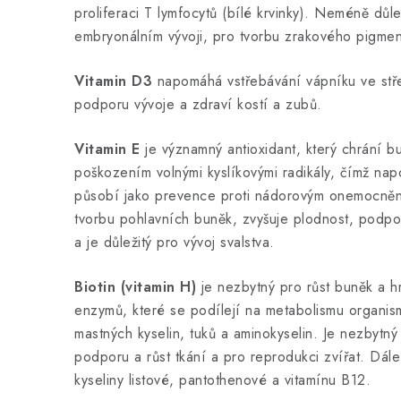
proliferaci T lymfocytů (bílé krvinky). Neméně důlež
embryonálním vývoji, pro tvorbu zrakového pigmen
Vitamin D3
napomáhá vstřebávání vápníku ve stře
podporu vývoje a zdraví kostí a zubů.
Vitamin E
je významný antioxidant, který chrání
poškozením volnými kyslíkovými radikály, čímž na
působí jako prevence proti nádorovým onemocnění
tvorbu pohlavních buněk, zvyšuje plodnost, podpo
a je důležitý pro vývoj svalstva.
Biotin (vitamin H)
je nezbytný pro růst buněk a hra
enzymů, které se podílejí na metabolismu organi
mastných kyselin, tuků a aminokyselin. Je nezbytný 
podporu a růst tkání a pro reprodukci zvířat. Dál
kyseliny listové, pantothenové a vitamínu B12.