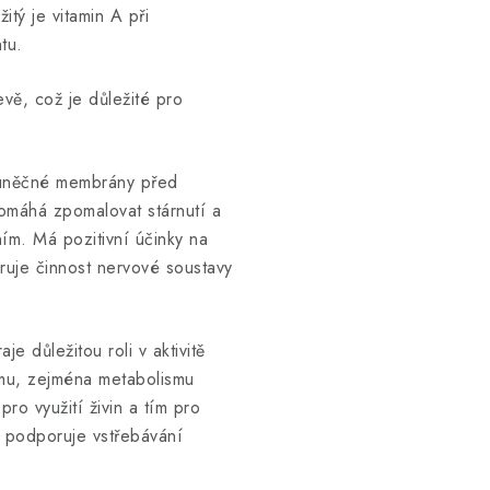
itý je vitamin A při
tu.
vě, což je důležité pro
 buněčné membrány před
pomáhá zpomalovat stárnutí a
m. Má pozitivní účinky na
ruje činnost nervové soustavy
je důležitou roli v aktivitě
smu, zejména metabolismu
pro využití živin a tím pro
e podporuje vstřebávání