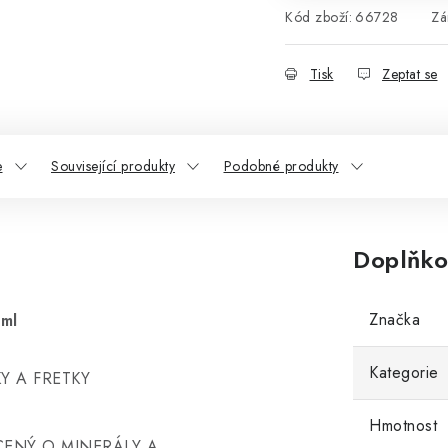
Kód zboží:
66728
Zá
Tisk
Zeptat se
e
Související produkty
Podobné produkty
Doplňko
Značka
 ml
Kategorie
KY A FRETKY
Hmotnost
ENÝ O MINERÁLY A