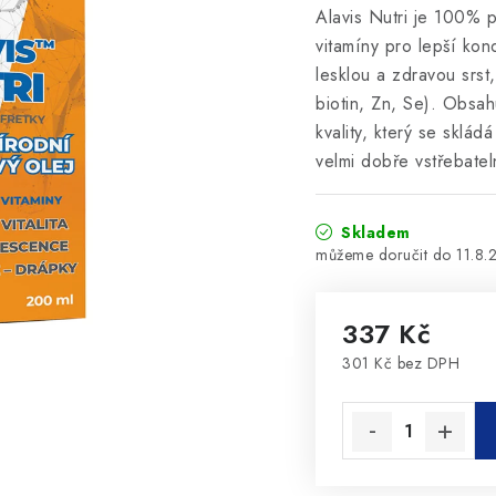
Alavis Nutri je 100% 
vitamíny pro lepší kond
lesklou a zdravou srst
biotin, Zn, Se). Obsah
kvality, který se skl
velmi dobře vstřebateln
Skladem
11.8.
337 Kč
301 Kč bez DPH
Měrná cena: