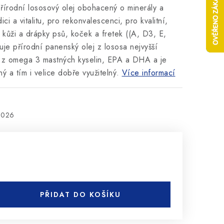
přírodní lososový olej obohacený o minerály a
ici a vitalitu, pro rekonvalescenci, pro kvalitní,
, kůži a drápky psů, koček a fretek ((A, D3, E,
uje přírodní panenský olej z lososa nejvyšší
ádá z omega 3 mastných kyselin, EPA a DHA a je
ý a tím i velice dobře využitelný.
Více informací
2026
PŘIDAT DO KOŠÍKU