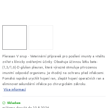
SLEVY
ZNAČKY
Ceník dopravy
Kontakty
Obchodní podmínky
Podmínky ochrany osobních údajů
Plerasan V sirup - Veterinární přípravek pro posílení imunity a vitalitu
zvířat s klinicky ověřenými účinky. Obsahuje účinnou látku beta-
(1,3/1,6)-D-glukan pleuran, která výrazně stimuluje přirozenou
imunitní odpověď organismu. Je vhodný na ochranu před infekcemi.
Pomáhá rapidně urychlit hojení ran, zlepšit hojení operačních ran a
eliminovat sekundární infekce po chirurgickém zákroku.
Více informací
Skladem
10.8.2026