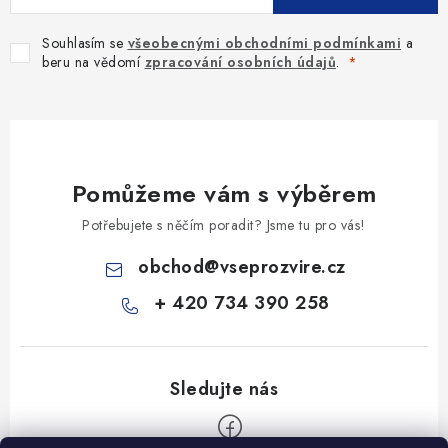
Souhlasím se
všeobecnými obchodními podmínkami
a
beru na vědomí
zpracování osobních údajů
.
Pomůžeme vám s výběrem
Potřebujete s něčím poradit? Jsme tu pro vás!
obchod
@
vseprozvire.cz
+ 420 734 390 258