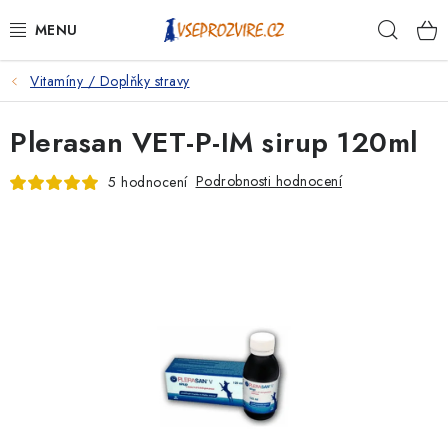
Přejít
Hleda
na
obsah
Vitamíny / Doplňky stravy
PSI
Plerasan VET-P-IM sirup 120ml
KOČKY
Podrobnosti hodnocení
5 hodnocení
KONĚ
ANTIPARAZITIKA
PRO CHOVATELE
NA NEMOCI
KRÁLÍCI/HLODAVCI/PTÁCI