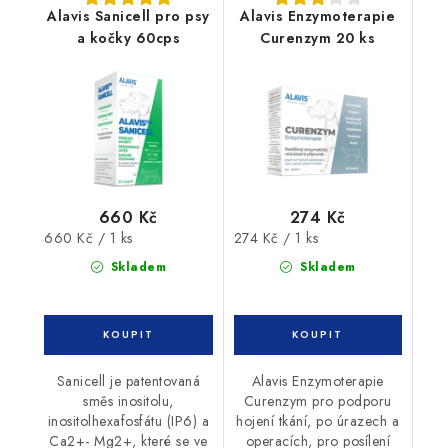
Alavis Sanicell pro psy
Alavis Enzymoterapie
a kočky 60cps
Curenzym 20 ks
660 Kč
274 Kč
Měrná
Měrná
660 Kč / 1 ks
274 Kč / 1 ks
cena:
cena:
Skladem
Skladem
Sanicell je patentovaná
Alavis Enzymoterapie
směs inositolu,
Curenzym pro podporu
inositolhexafosfátu (IP6) a
hojení tkání, po úrazech a
Ca2+- Mg2+, které se ve
operacích, pro posílení