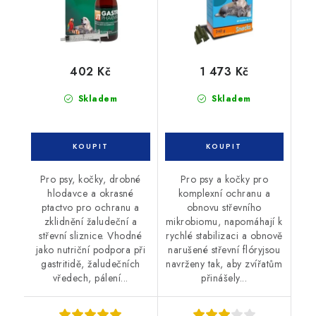
402 Kč
1 473 Kč
Skladem
Skladem
Pro psy, kočky, drobné
Pro psy a kočky pro
hlodavce a okrasné
komplexní ochranu a
ptactvo pro ochranu a
obnovu střevního
zklidnění žaludeční a
mikrobiomu, napomáhají k
střevní sliznice. Vhodné
rychlé stabilizaci a obnově
jako nutriční podpora při
narušené střevní flóryjsou
gastritidě, žaludečních
navrženy tak, aby zvířatům
vředech, pálení...
přinášely...