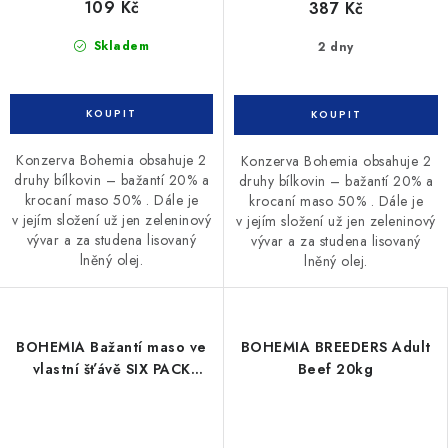
109 Kč
387 Kč
Skladem
2 dny
Konzerva Bohemia obsahuje 2
Konzerva Bohemia obsahuje 2
druhy bílkovin – bažantí 20% a
druhy bílkovin – bažantí 20% a
krocaní maso 50% . Dále je
krocaní maso 50% . Dále je
v jejím složení už jen zeleninový
v jejím složení už jen zeleninový
vývar a za studena lisovaný
vývar a za studena lisovaný
lněný olej.
lněný olej.
BOHEMIA Bažantí maso ve
BOHEMIA BREEDERS Adult
vlastní šťávě SIX PACK
Beef 20kg
6x800g