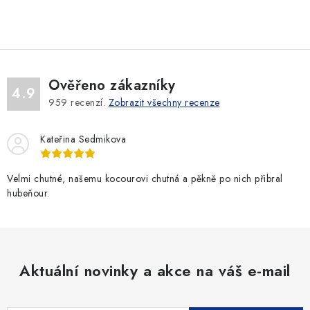
c
á
n
í
k
p
o
r
v
v
Ověřeno zákazníky
4.9
á
k
959
recenzí.
Zobrazit všechny recenze
n
y
í
v
Kateřina Sedmikova
ý
p
Velmi chutné, našemu kocourovi chutná a pěkně po nich přibral
i
hubeňour.
s
u
Aktuální novinky a akce na váš e-mail