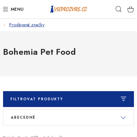
Přejít
Hleda
na
obsah
Prodávané značky
PSI
KOČKY
Bohemia Pet Food
KONĚ
ANTIPARAZITIKA
PRO CHOVATELE
FILTROVAT PRODUKTY
NA NEMOCI
V
Ř
ABECEDNĚ
ý
a
KRÁLÍCI/HLODAVCI/PTÁCI
p
z