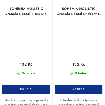
BOHEMIA HOLISTIC
BOHEMIA HOLISTIC
Granola Dental Bites with
Granola Dental Sticks with
MINT 200g
MINT 8ks
132 Kč
132 Kč
Skladem
Skladem
Lahodné psí pamlsky s granolou
Lahodné žvýkací tyčinky s
a mátou pro svěží dech. Tyto
granolou a mátou pro svěží