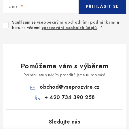
E-mail
PŘIHLÁSIT SE
Souhlasím se
všeobecnými obchodními podmínkami
a
beru na vědomí
zpracování osobních údajů
.
Pomůžeme vám s výběrem
Potřebujete s něčím poradit? Jsme tu pro vás!
obchod
@
vseprozvire.cz
+ 420 734 390 258