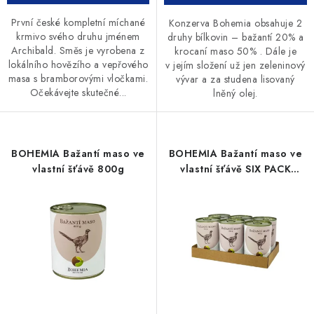
První české kompletní míchané
Konzerva Bohemia obsahuje 2
krmivo svého druhu jménem
druhy bílkovin – bažantí 20% a
Archibald. Směs je vyrobena z
krocaní maso 50% . Dále je
lokálního hovězího a vepřového
v jejím složení už jen zeleninový
masa s bramborovými vločkami.
vývar a za studena lisovaný
Očekávejte skutečné...
lněný olej.
BOHEMIA Bažantí maso ve
BOHEMIA Bažantí maso ve
vlastní šťávě 800g
vlastní šťávě SIX PACK
6x400g