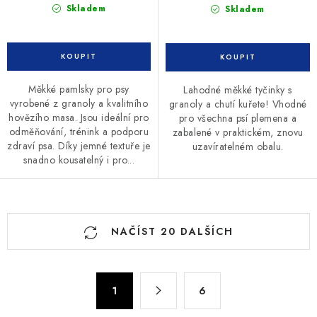
Skladem
Skladem
Měkké pamlsky pro psy
Lahodné měkké tyčinky s
vyrobené z granoly a kvalitního
granoly a chutí kuřete! Vhodné
hovězího masa. Jsou ideální pro
pro všechna psí plemena a
odměňování, trénink a podporu
zabalené v praktickém, znovu
zdraví psa. Díky jemné textuře je
uzavíratelném obalu.
snadno kousatelný i pro...
O
NAČÍST 20 DALŠÍCH
v
l
á
S
d
1
6
t
a
r