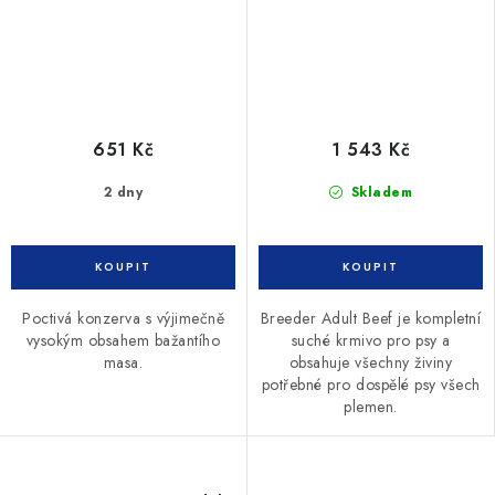
651 Kč
1 543 Kč
2 dny
Skladem
Poctivá konzerva s výjimečně
Breeder Adult Beef je kompletní
vysokým obsahem bažantího
suché krmivo pro psy a
masa.
obsahuje všechny živiny
potřebné pro dospělé psy všech
plemen.