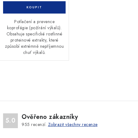
Potlačení a prevence
koprofágie (požírání výkalů).
Obsahuje specifické rostlinné
proteinové extrakty, které
způsobí extrémně nepříjemnou
chuť výkalů.
O
v
l
á
d
Ověřeno zákazníky
a
5.0
955
recenzí.
Zobrazit všechny recenze
c
í