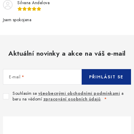
Silvana Andelova
p
r
v
Jsem spokojena
k
y
v
ý
Aktuální novinky a akce na váš e-mail
p
i
s
E-mail
PŘIHLÁSIT SE
u
Souhlasím se
všeobecnými obchodními podmínkami
a
beru na vědomí
zpracování osobních údajů
.