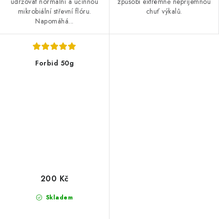
udržovat normální a účinnou
způsobí extrémně nepříjemnou
mikrobiální střevní flóru.
chuť výkalů.
Napomáhá...
Forbid 50g
200 Kč
Skladem