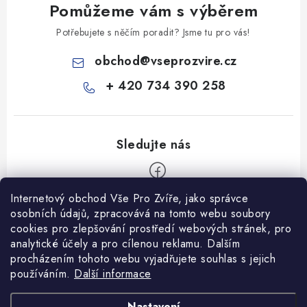
Pomůžeme vám s výběrem
Potřebujete s něčím poradit? Jsme tu pro vás!
obchod
@
vseprozvire.cz
+ 420 734 390 258
Internetový obchod Vše Pro Zvíře, jako správce
Z
osobních údajů, zpracovává na tomto webu soubory
á
cookies pro zlepšování prostředí webových stránek, pro
Informace pro Vás
p
analytické účely a pro cílenou reklamu. Dalším
procházením tohoto webu vyjadřujete souhlas s jejich
a
Ceník dopravy
používáním.
Další informace
t
Kontakty
í
Obchodní podmínky
Heuréka recenze
VseProZvire.cz 2011-2024
Nastavení