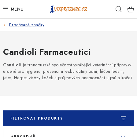
Přejít
Hleda
na
obsah
Prodávané značky
PSI
KOČKY
Candioli Farmaceutici
KONĚ
Candioli
je francouzská společnost vyrábějící veterinární přípravky
určené pro hygienu, prevenci a léčbu dutiny ústní, léčbu ledvin,
ANTIPARAZITIKA
jater, Herpes virózy koček a průjmových onemocnění u psů a koček.
PRO CHOVATELE
NA NEMOCI
FILTROVAT PRODUKTY
KRÁLÍCI/HLODAVCI/PTÁCI
V
Ř
ABECEDNĚ