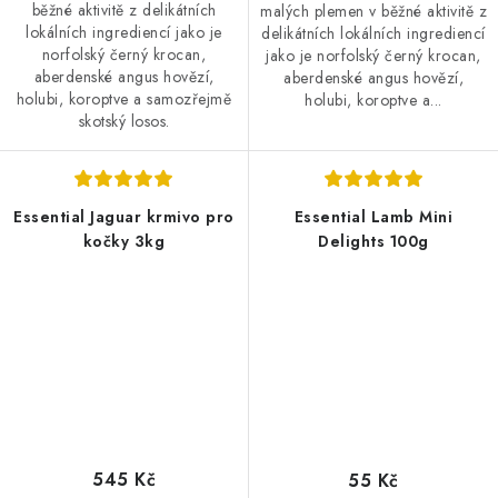
běžné aktivitě z delikátních
malých plemen v běžné aktivitě z
lokálních ingrediencí jako je
delikátních lokálních ingrediencí
norfolský černý krocan,
jako je norfolský černý krocan,
aberdenské angus hovězí,
aberdenské angus hovězí,
holubi, koroptve a samozřejmě
holubi, koroptve a...
skotský losos.
Essential Jaguar krmivo pro
Essential Lamb Mini
kočky 3kg
Delights 100g
545 Kč
55 Kč