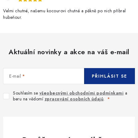
ý
p
Velmi chutné, našemu kocourovi chutná a pěkně po nich přibral
i
hubeňour.
s
u
Aktuální novinky a akce na váš e-mail
E-mail
PŘIHLÁSIT SE
Souhlasím se
všeobecnými obchodními podmínkami
a
beru na vědomí
zpracování osobních údajů
.