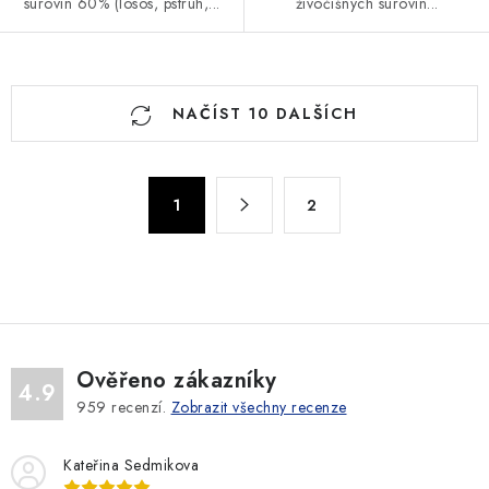
surovin 60% (losos, pstruh,...
živočišných surovin...
O
NAČÍST 10 DALŠÍCH
v
l
á
S
d
1
2
t
a
r
c
á
n
í
k
p
o
r
v
v
Ověřeno zákazníky
4.9
á
k
959
recenzí.
Zobrazit všechny recenze
n
y
í
v
Kateřina Sedmikova