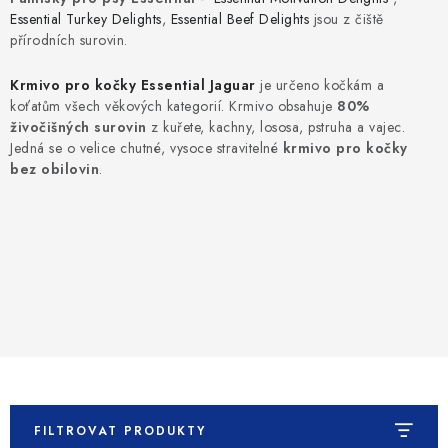
SLEVY
Essential Turkey Delights
,
Essential Beef Delights
jsou z čiště
přírodních surovin.
ZNAČKY
Krmivo pro kočky Essential Jaguar
je určeno kočkám a
koťatům všech věkových kategorií. Krmivo obsahuje
80%
Ceník dopravy
Kontakty
Obchodní podmínky
živočišných surovin
z kuřete, kachny, lososa, pstruha a vajec.
Podmínky ochrany osobních údajů
Jedná se o velice chutné, vysoce stravitelné
krmivo pro kočky
bez obilovin
.
FILTROVAT PRODUKTY