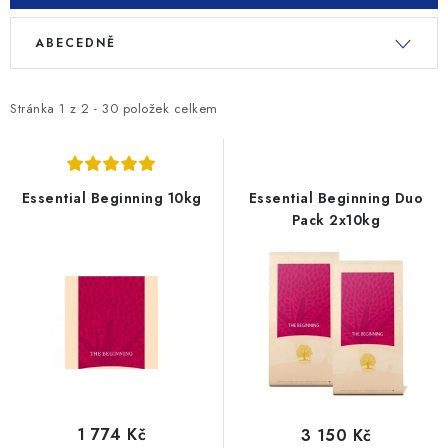
V
Ř
ABECEDNĚ
ý
a
p
z
i
e
Stránka
1
z
2
-
30
položek celkem
s
n
p
í
r
p
Essential Beginning 10kg
Essential Beginning Duo
o
r
Pack 2x10kg
d
o
u
d
k
u
t
k
ů
t
ů
1 774 Kč
3 150 Kč