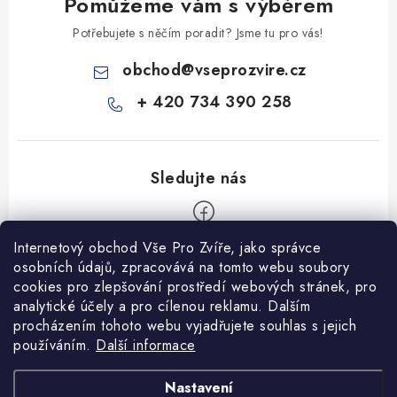
Pomůžeme vám s výběrem
Potřebujete s něčím poradit? Jsme tu pro vás!
obchod
@
vseprozvire.cz
+ 420 734 390 258
Internetový obchod Vše Pro Zvíře, jako správce
Z
osobních údajů, zpracovává na tomto webu soubory
á
cookies pro zlepšování prostředí webových stránek, pro
Informace pro Vás
p
analytické účely a pro cílenou reklamu. Dalším
procházením tohoto webu vyjadřujete souhlas s jejich
a
Ceník dopravy
používáním.
Další informace
t
Kontakty
í
Obchodní podmínky
Heuréka recenze
VseProZvire.cz 2011-2024
Nastavení