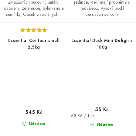
živočišných surovin, batáty,
jedince, kteří mají problémy s
ovocem, zeleninou, bylinkami a
nadváhou. Vysoký podíl
semínky. Obsah živočišných...
čerstvých surovin
Essential Contour small
Essential Duck Mini Delights
2,5kg
100g
55 Kč
545 Kč
Měrná
55 Kč / 1 ks
cena:
Skladem
Skladem