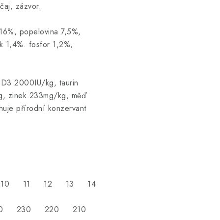
čaj, zázvor.
 16%, popelovina 7,5%,
 1,4%. fosfor 1,2%,
 D3 2000IU/kg, taurin
, zinek 233mg/kg, měď
uje přírodní konzervant
0 11 12 13 14
230 230 220 210