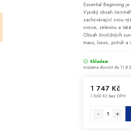
Essential Beginning je
Vysoký obsah čerstvého
zachovávající svou vý
ovoce, zeleninu a tak
Obsah živočišných sur
maso, losos, pstruh a 
Skladem
11.8.
1 747 Kč
1 560 Kč bez DPH
Měrná cena: