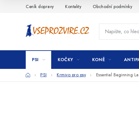
Přejít
Ceník dopravy
Kontakty
Obchodní podmínky
na
obsah
PSI
KOČKY
KONĚ
ANTIP
Domů
PSI
Krmivo pro psy
Essential Beginning L