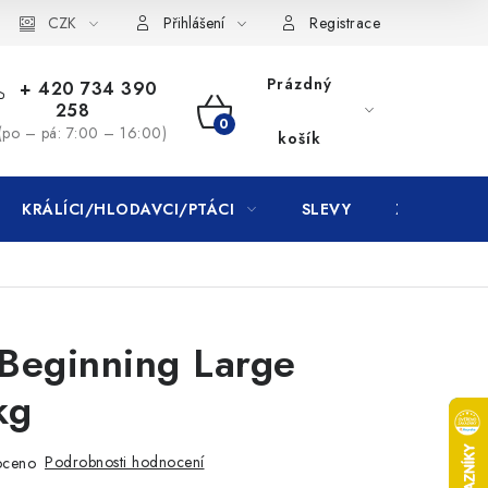
CZK
Přihlášení
Registrace
Prázdný
+ 420 734 390
258
NÁKUPNÍ
(po – pá: 7:00 – 16:00)
košík
KOŠÍK
KRÁLÍCI/HLODAVCI/PTÁCI
SLEVY
ZNAČKY
 Beginning Large
kg
Podrobnosti hodnocení
oceno