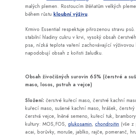
malých plemen. Rostoucím štěňatům velkých plem
během růstu
kloubní výživu
.
Krmivo Essential respektuje přirozenou stravu psů
stabilní hladiny cukru v krvi, vysoký obsah čerstvéh
psa, nízká teplota vaření zachovávající výživovou
napodobují obsah z kořisti žaludku.
Obsah živočišných surovin 65% (čerstvé a su
maso, losos, pstruh a vejce)
Složení:
čerstvé kuřecí maso, čerstvé kachní mas
kuřecí maso, sušené kachní maso, hrášek, čerstvý 
čerstvá vejce, lněné semeno, kuřecí tuk, brambory, 
kultury: MOS,FOS,
glukosamin
,
chondroitin
(vše z 
acai, borůvky, moruše, jablko, rajče, pomeranč, hr