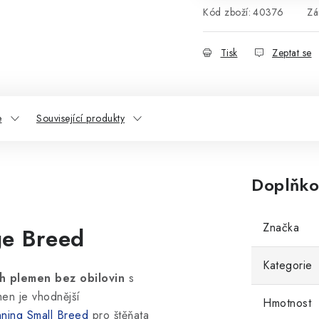
Kód zboží:
40376
Zá
Tisk
Zeptat se
e
Související produkty
Doplňko
Značka
ge Breed
Kategorie
ch plemen bez obilovin
s
en je vhodnější
Hmotnost
nning Small Breed
pro štěňata