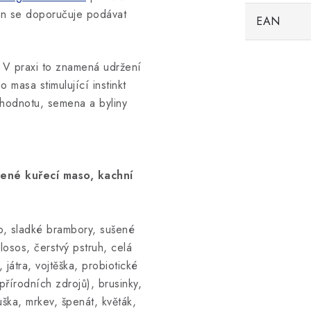
en se doporučuje podávat
EAN
. V praxi to znamená udržení
o masa stimulující instinkt
 hodnotu, semena a byliny
šené kuřecí maso, kachní
o, sladké brambory, sušené
losos, čerstvý pstruh, celá
játra, vojtěška, probiotické
přírodních zdrojů), brusinky,
uška, mrkev, špenát, květák,