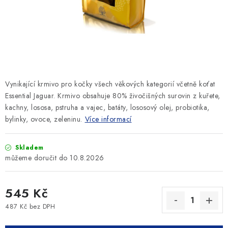
SLEVY
ZNAČKY
Ceník dopravy
Kontakty
Obchodní podmínky
Podmínky ochrany osobních údajů
Vynikající krmivo pro kočky všech věkových kategorií včetně koťat
Essential Jaguar. Krmivo obsahuje 80% živočišných surovin z kuřete,
kachny, lososa, pstruha a vajec, batáty, lososový olej, probiotika,
bylinky, ovoce, zeleninu.
Více informací
Skladem
10.8.2026
545 Kč
487 Kč bez DPH
Měrná cena: