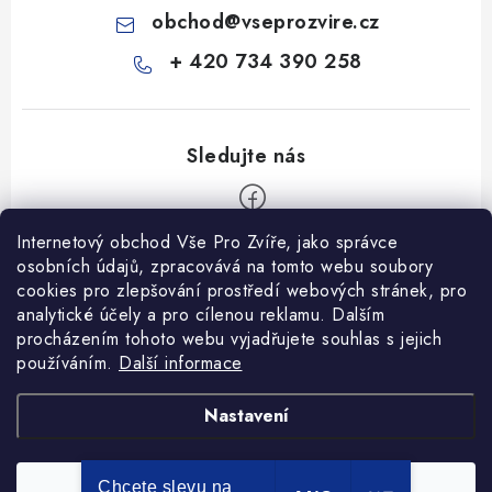
obchod
@
vseprozvire.cz
+ 420 734 390 258
Internetový obchod Vše Pro Zvíře, jako správce
Z
osobních údajů, zpracovává na tomto webu soubory
á
cookies pro zlepšování prostředí webových stránek, pro
Informace pro Vás
p
analytické účely a pro cílenou reklamu. Dalším
procházením tohoto webu vyjadřujete souhlas s jejich
a
Ceník dopravy
používáním.
Další informace
t
Kontakty
í
Obchodní podmínky
Heuréka recenze
VseProZvire.cz 2011-2024
Nastavení
VetPlus
Obchodní podmínky
Podmínky ochrany osobních údajů
Chcete slevu na