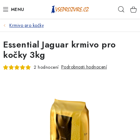
Přejít
Hleda
na
obsah
Krmivo pro kočky
PSI
Essential Jaguar krmivo pro
KOČKY
kočky 3kg
KONĚ
Podrobnosti hodnocení
2 hodnocení
ANTIPARAZITIKA
PRO CHOVATELE
NA NEMOCI
KRÁLÍCI/HLODAVCI/PTÁCI