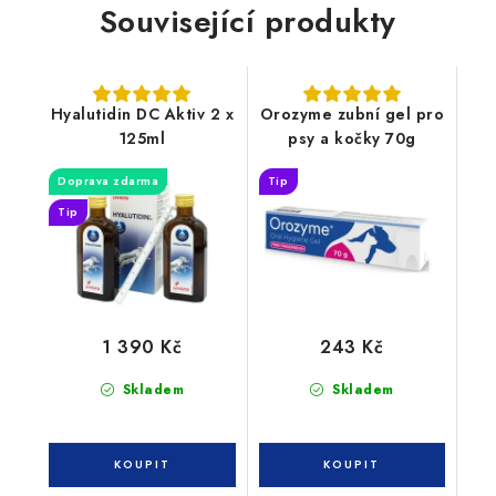
Související produkty
Hyalutidin DC Aktiv 2 x
Orozyme zubní gel pro
125ml
psy a kočky 70g
Doprava zdarma
Tip
Tip
1 390 Kč
243 Kč
Skladem
Skladem