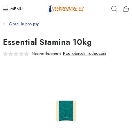
Přejít
Hleda
na
obsah
Granule pro psy
PSI
Essential Stamina 10kg
KOČKY
Podrobnosti hodnocení
Neohodnoceno
KONĚ
ANTIPARAZITIKA
PRO CHOVATELE
NA NEMOCI
KRÁLÍCI/HLODAVCI/PTÁCI