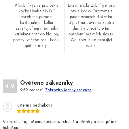
Kloubní výživa pro psy a
Enzymatický zubní gel pro
kočky Hyalutidin DC
psy a kočky Orozyme s
vyrobena pomocí
patentovaných složením.
bakteriálních kultur
Ulpívá na povrchu zubů a
zajišťující její maximální
dásní a umožňuje tím
vstřebatelnost do kloubů,
působení aktivních složek.
postaví vašeho psa i kočku
Gel rozrušuje existující
opět na nohy....
zubní...
Ověřeno zákazníky
4.9
959
recenzí.
Zobrazit všechny recenze
Kateřina Sedmikova
Velmi chutné, našemu kocourovi chutná a pěkně po nich přibral
hubeňour.