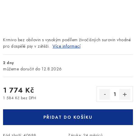
SLEVY
ZNAČKY
Ceník dopravy
Kontakty
Obchodní podmínky
Krmivo bez obilovin s vysokým podílem živočišných surovin vhodné
Podmínky ochrany osobních údajů
pro dospělé psy v zátěži.
Více informací
2 dny
12.8.2026
1 774 Kč
1 584 Kč bez DPH
Měrná cena:
PŘIDAT DO KOŠÍKU
Kód zboží:
40688
Záruka
:
24 měsíců