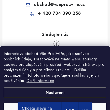
obchod
@
vseprozvire.cz
+ 420 734 390 258
Internetový obchod Vše Pro Zvíře, jako správce
Z
osobních údajů, zpracovává na tomto webu soubory
á
cookies pro zlepšování prostředí webových stránek, pro
Informace pro Vás
p
analytické účely a pro cílenou reklamu. Dalším
procházením tohoto webu vyjadřujete souhlas s jejich
a
Ceník dopravy
používáním.
Další informace
t
Kontakty
í
Obchodní podmínky
Heuréka recenze
VseProZvire.cz 2011-2024
Nastavení
VetPlus
Obchodní podmínky
Podmínky ochrany osobních údajů
Chcete slevu na
Souhlasím
Copyright 2026
Vše Pro Zvíře
. Všechna práva vyhrazena.