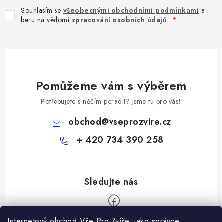
Souhlasím se
všeobecnými obchodními podmínkami
a
beru na vědomí
zpracování osobních údajů
.
Pomůžeme vám s výběrem
Potřebujete s něčím poradit? Jsme tu pro vás!
obchod
@
vseprozvire.cz
+ 420 734 390 258
Internetový obchod Vše Pro Zvíře, jako správce