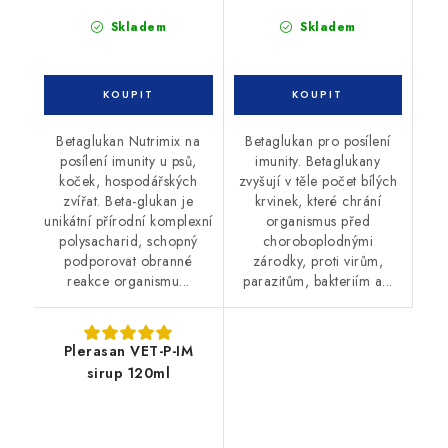
Skladem
Skladem
Betaglukan Nutrimix na
Betaglukan pro posílení
posílení imunity u psů,
imunity. Betaglukany
koček, hospodářských
zvyšují v těle počet bílých
zvířat. Beta-glukan je
krvinek, které chrání
unikátní přírodní komplexní
organismus před
polysacharid, schopný
choroboplodnými
podporovat obranné
zárodky, proti virům,
reakce organismu...
parazitům, bakteriím a...
Plerasan VET-P-IM
sirup 120ml