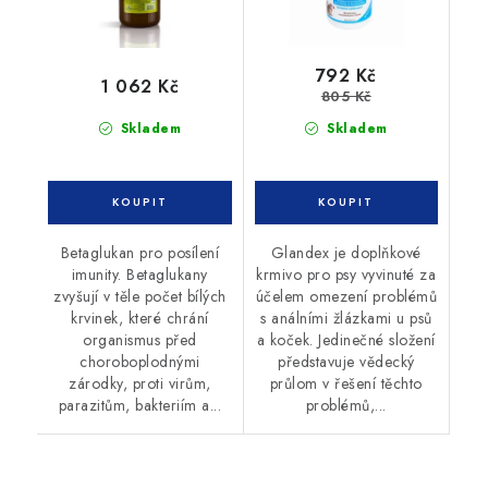
792 Kč
1 062 Kč
805 Kč
Skladem
Skladem
Betaglukan pro posílení
Glandex je doplňkové
imunity. Betaglukany
krmivo pro psy vyvinuté za
zvyšují v těle počet bílých
účelem omezení problémů
krvinek, které chrání
s análními žlázkami u psů
organismus před
a koček. Jedinečné složení
choroboplodnými
představuje vědecký
zárodky, proti virům,
průlom v řešení těchto
parazitům, bakteriím a...
problémů,...