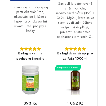
Sanicell je patentovaná
Bittersprej = hořký sprej
směs inositolu,
proti olizování ran,
inositolhexafosfátu (IP6) a
okusování srsti, kůže a
Ca2+- Mg2+, které se ve
tlapek, proti okusování
svém pozitivním účinku
obvazu, atd. pro psy a
vzájemně doplňují,
kočky
přičemž je tato směs
obohacena o vitamin C...
Betaglukan na
Betaglukan sirup pro
podporu imunity
zvířata 1000ml
Nutrimix 500g
Doprava zdarma
393 Kč
1 062 Kč