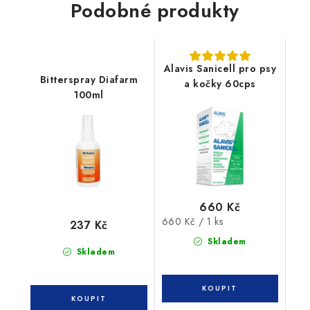
Podobné produkty
Alavis Sanicell pro psy
Bitterspray Diafarm
a kočky 60cps
100ml
660 Kč
Měrná
660 Kč / 1 ks
237 Kč
cena:
Skladem
Skladem