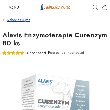
Přejít
Hleda
na
obsah
Rakovina u psa
PSI
Alavis Enzymoterapie Curenzym
KOČKY
80 ks
KONĚ
Podrobnosti hodnocení
4 hodnocení
ANTIPARAZITIKA
PRO CHOVATELE
NA NEMOCI
KRÁLÍCI/HLODAVCI/PTÁCI