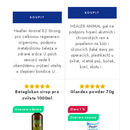
HEALER ANIMAL gel na
Healler Animal B2 Strong
podporu hojení akutních i
pro celkovou regeneraci
chronických ran a
organizmu, podporu
popálenin na kůži i
metabolizmu železa a
sliznicích (také stavy po
zdravé srdce. U psích
operacích, plastikách) u
seniorů vede k
zvířat, včetně psů, koček,
okamžitému zvýšení vitality
koní, skotu i...
a zlepšení kondice. U...
Betaglukan sirup pro
Glandex powder 70g
zvířata 1000ml
Doprava zdarma
1 %
Doprava zdarma