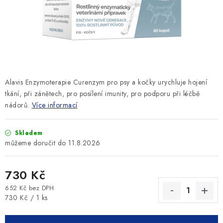
SLEVY
ZNAČKY
Ceník dopravy
Kontakty
Obchodní podmínky
Podmínky ochrany osobních údajů
Alavis Enzymoterapie Curenzym pro psy a kočky urychluje hojení
tkání, při zánětech, pro posílení imunity, pro podporu při léčbě
nádorů.
Více informací
Skladem
11.8.2026
730 Kč
652 Kč bez DPH
Měrná cena:
730 Kč / 1 ks