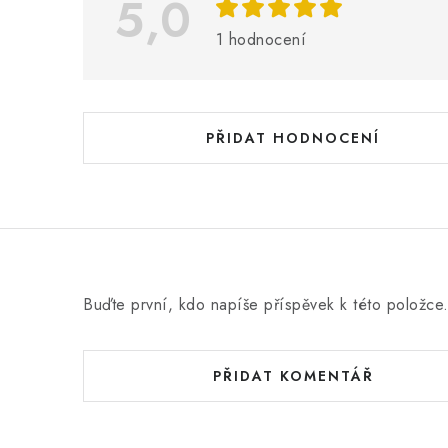
i
5,0
s
1 hodnocení
h
o
d
PŘIDAT HODNOCENÍ
n
o
c
e
n
Buďte první, kdo napíše příspěvek k této položce
í
PŘIDAT KOMENTÁŘ