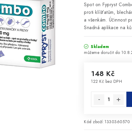
Spot on Fypryst Combo
proti klíšťatům, blech
a všenkám. Účinnost pr
Snadná aplikace na ků
Skladem
10.8
148 Kč
122 Kč bez DPH
Měrná cena:
Kód zboží:
1330360570