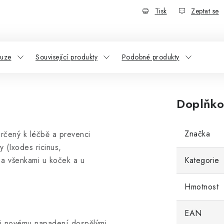
Tisk
Zeptat se
kuze
Související produkty
Podobné produkty
Doplňko
Značka
rčený k léčbě a prevenci
 (Ixodes ricinus,
 a všenkami u koček a u
Kategorie
Hmotnost
EAN
oti novému napadení dospělými