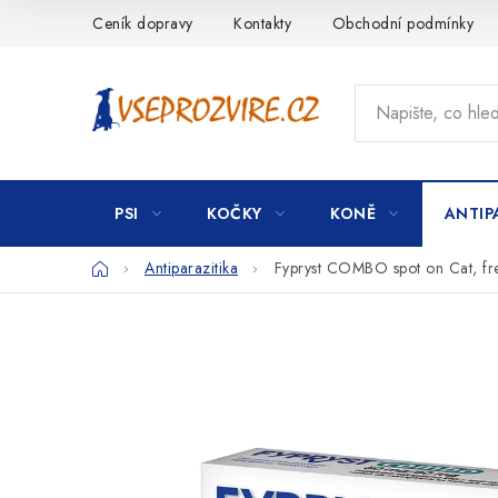
Přejít
Ceník dopravy
Kontakty
Obchodní podmínky
na
obsah
PSI
KOČKY
KONĚ
ANTIP
Domů
Antiparazitika
Fypryst COMBO spot on Cat, f