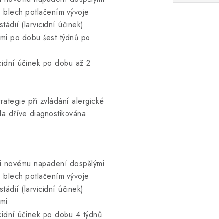
 blech potlačením vývoje
stádií (larvicidní účinek)
ami po dobu šest týdnů po
icidní účinek po dobu až 2
rategie při zvládání alergické
la dříve diagnostikována
oti novému napadení dospělými
 blech potlačením vývoje
stádií (larvicidní účinek)
mi.
icidní účinek po dobu 4 týdnů