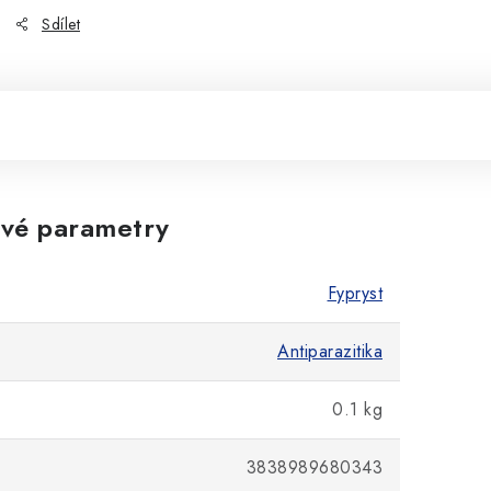
Sdílet
vé parametry
Fypryst
Antiparazitika
0.1 kg
3838989680343