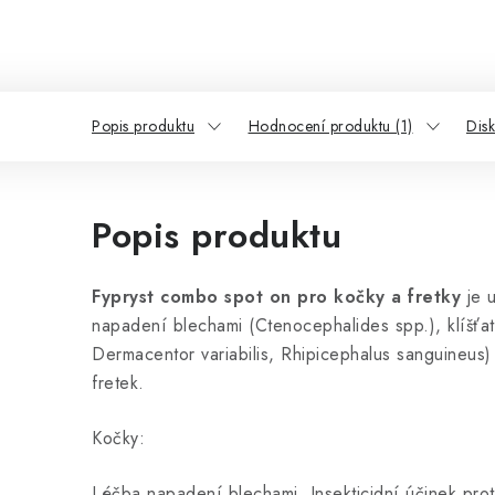
Popis produktu
Hodnocení produktu (1)
Dis
Popis produktu
Fypryst combo spot on pro kočky a fretky
je u
napadení blechami (Ctenocephalides spp.), klíšťaty
Dermacentor variabilis, Rhipicephalus sanguineus)
fretek.
Kočky:
Léčba napadení blechami. Insekticidní účinek pr