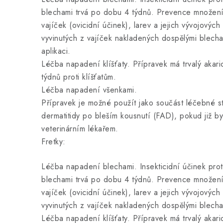
blechami trvá po dobu 4 týdnů. Prevence množení
vajíček (ovicidní účinek), larev a jejich vývojových 
vyvinutých z vajíček nakladených dospělými blech
aplikaci.
Léčba napadení klíšťaty. Přípravek má trvalý akar
týdnů proti klíšťatům.
Léčba napadení všenkami.
Přípravek je možné použít jako součást léčebné st
dermatitidy po bleším kousnutí (FAD), pokud již by
veterinárním lékařem.
Fretky:
Léčba napadení blechami. Insekticidní účinek pr
blechami trvá po dobu 4 týdnů. Prevence množení
vajíček (ovicidní účinek), larev a jejich vývojových 
vyvinutých z vajíček nakladených dospělými blecha
Léčba napadení klíšťaty. Přípravek má trvalý akar