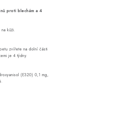
nů proti blechám a 4
 na kůži.
etu zvířete na dolní části
cemi je 4 týdny.
roxyanisol (E320) 0,1 mg,
ě.