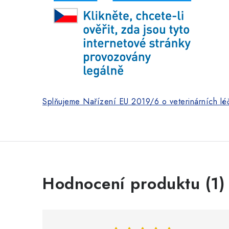
Splňujeme Nařízení EU 2019/6 o veterinárních léč
V
Hodnocení produktu (1)
ý
p