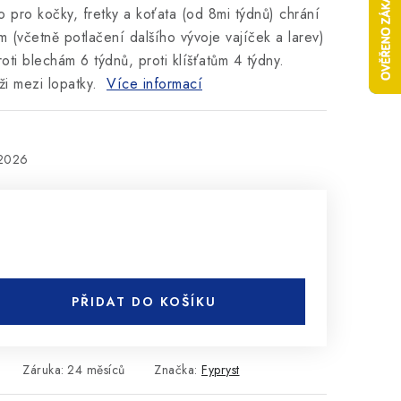
 pro kočky, fretky a koťata (od 8mi týdnů) chrání
ám (včetně potlačení dalšího vývoje vajíček a larev)
oti blechám 6 týdnů, proti klíšťatům 4 týdny.
ži mezi lopatky.
Více informací
.2026
PŘIDAT DO KOŠÍKU
Záruka
:
24 měsíců
Značka:
Fypryst