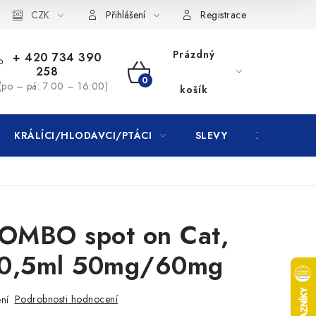
CZK
Přihlášení
Registrace
Prázdný
+ 420 734 390
258
NÁKUPNÍ
(po – pá: 7:00 – 16:00)
košík
KOŠÍK
KRÁLÍCI/HLODAVCI/PTÁCI
SLEVY
ZNAČKY
COMBO spot on Cat,
x 0,5ml 50mg/60mg
Podrobnosti hodnocení
ní