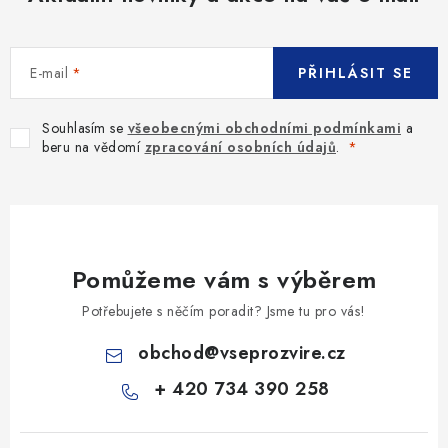
E-mail
PŘIHLÁSIT SE
Souhlasím se
všeobecnými obchodními podmínkami
a
beru na vědomí
zpracování osobních údajů
.
Pomůžeme vám s výběrem
Potřebujete s něčím poradit? Jsme tu pro vás!
obchod
@
vseprozvire.cz
+ 420 734 390 258