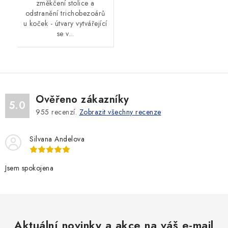
změkčení stolice a
odstranění trichobezoárů
u koček - útvary vytvářející
se v...
Ověřeno zákazníky
5.0
955
recenzí.
Zobrazit všechny recenze
Silvana Andelova
Jsem spokojena
Aktuální novinky a akce na váš e-mail