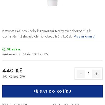
SLEVY
ZNAČKY
Ceník dopravy
Kontakty
Obchodní podmínky
Bezopet Gel pro kočky k zamezení tvorby trichobezoárů a k
Podmínky ochrany osobních údajů
odstranění již stávajících trichobezoárů u koček.
Více informací
Skladem
10.8.2026
440 Kč
393 Kč bez DPH
Měrná cena:
PŘIDAT DO KOŠÍKU