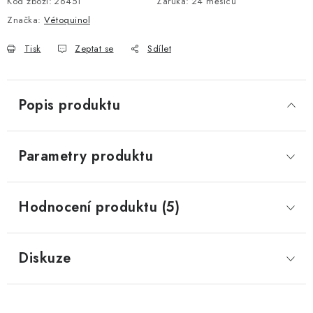
Kód zboží:
26451
Záruka
:
24 měsíců
Značka:
Vétoquinol
Tisk
Zeptat se
Sdílet
Popis produktu
Parametry produktu
Hodnocení produktu (5)
Diskuze