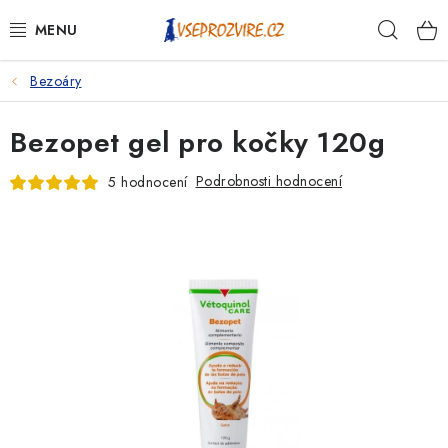
Přejít
Hleda
na
obsah
Bezoáry
PSI
Bezopet gel pro kočky 120g
KOČKY
Podrobnosti hodnocení
5 hodnocení
KONĚ
ANTIPARAZITIKA
PRO CHOVATELE
NA NEMOCI
KRÁLÍCI/HLODAVCI/PTÁCI