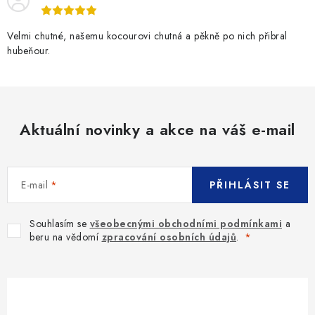
p
r
v
Velmi chutné, našemu kocourovi chutná a pěkně po nich přibral
hubeňour.
k
y
v
ý
p
Aktuální novinky a akce na váš e-mail
i
s
u
E-mail
PŘIHLÁSIT SE
Souhlasím se
všeobecnými obchodními podmínkami
a
beru na vědomí
zpracování osobních údajů
.