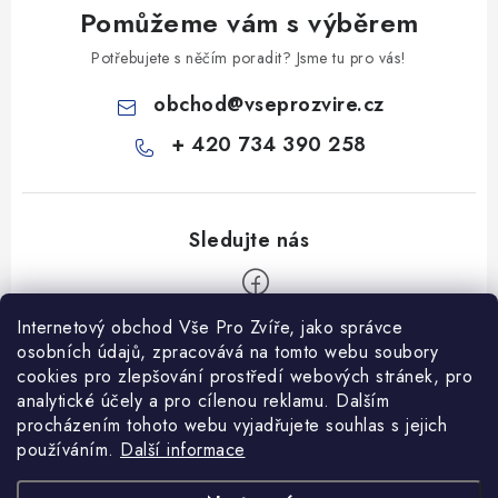
Pomůžeme vám s výběrem
Potřebujete s něčím poradit? Jsme tu pro vás!
obchod
@
vseprozvire.cz
+ 420 734 390 258
Internetový obchod Vše Pro Zvíře, jako správce
Z
osobních údajů, zpracovává na tomto webu soubory
á
cookies pro zlepšování prostředí webových stránek, pro
Informace pro Vás
analytické účely a pro cílenou reklamu. Dalším
p
procházením tohoto webu vyjadřujete souhlas s jejich
a
Ceník dopravy
používáním.
Další informace
t
Kontakty