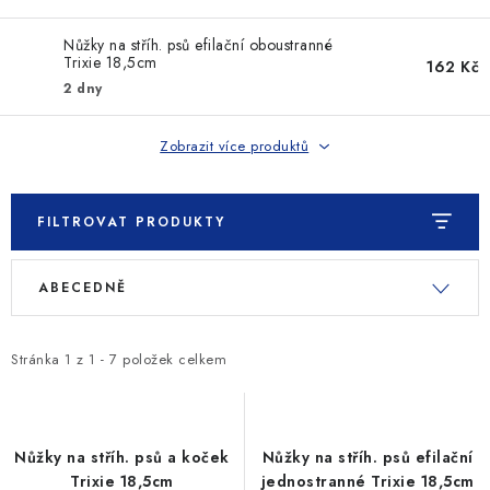
SLEVY
Nůžky na stříh. psů efilační oboustranné
ZNAČKY
Trixie 18,5cm
162 Kč
2 dny
Ceník dopravy
Kontakty
Obchodní podmínky
Zobrazit více produktů
Podmínky ochrany osobních údajů
FILTROVAT PRODUKTY
V
Ř
ABECEDNĚ
ý
a
p
z
i
e
Stránka
1
z
1
-
7
položek celkem
s
n
p
í
r
p
Nůžky na stříh. psů a koček
Nůžky na stříh. psů efilační
o
r
Trixie 18,5cm
jednostranné Trixie 18,5cm