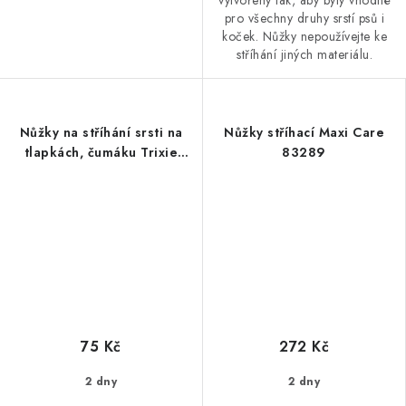
vytvořeny tak, aby byly vhodné
pro všechny druhy srstí psů i
koček. Nůžky nepoužívejte ke
stříhání jiných materiálu.
Nůžky na stříhání srsti na
Nůžky stříhací Maxi Care
tlapkách, čumáku Trixie
83289
9,5cm
75 Kč
272 Kč
2 dny
2 dny