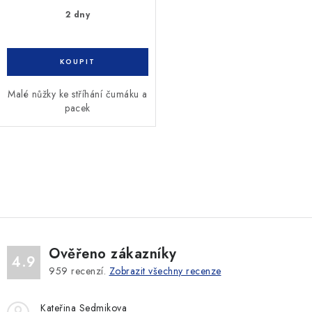
2 dny
Malé nůžky ke stříhání čumáku a
pacek
O
v
l
á
d
Ověřeno zákazníky
a
4.9
959
recenzí.
Zobrazit všechny recenze
c
í
Kateřina Sedmikova