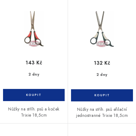
d
o
u
d
k
u
t
k
ů
t
ů
143 Kč
132 Kč
2 dny
2 dny
Nůžky na stříh. psů a koček
Nůžky na stříh. psů efilační
Trixie 18,5cm
jednostranné Trixie 18,5cm