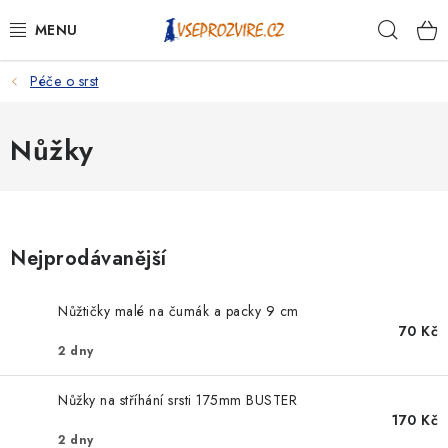
Přejít
Hleda
na
obsah
Péče o srst
PSI
KOČKY
Nůžky
KONĚ
ANTIPARAZITIKA
Nejprodávanější
PRO CHOVATELE
Nůžtičky malé na čumák a packy 9 cm
70 Kč
NA NEMOCI
2 dny
KRÁLÍCI/HLODAVCI/PTÁCI
Nůžky na stříhání srsti 175mm BUSTER
170 Kč
2 dny