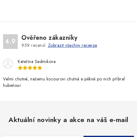
O
v
l
á
d
Ověřeno zákazníky
a
4.9
959
recenzí.
Zobrazit všechny recenze
c
í
Kateřina Sedmikova
p
r
v
Velmi chutné, našemu kocourovi chutná a pěkně po nich přibral
hubeňour.
k
y
v
ý
p
Aktuální novinky a akce na váš e-mail
i
s