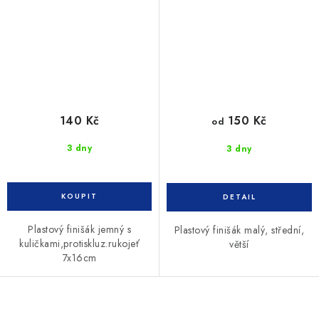
140 Kč
150 Kč
od
3 dny
3 dny
Plastový finišák jemný s
Plastový finišák malý, střední,
kuličkami,protiskluz.rukojeť
větší
7x16cm