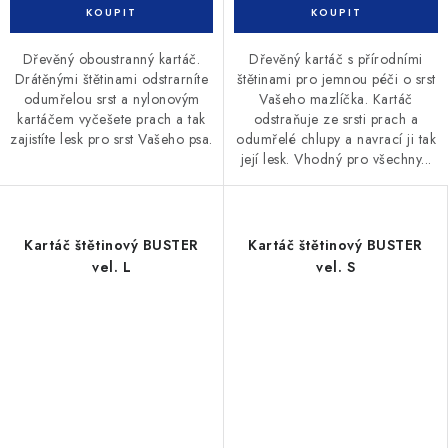
Dřevěný oboustranný kartáč.
Dřevěný kartáč s přírodními
Drátěnými štětinami odstrarníte
štětinami pro jemnou péči o srst
odumřelou srst a nylonovým
Vašeho mazlíčka. Kartáč
kartáčem vyčešete prach a tak
odstraňuje ze srsti prach a
zajistíte lesk pro srst Vašeho psa.
odumřelé chlupy a navrací ji tak
její lesk. Vhodný pro všechny...
Kartáč štětinový BUSTER
Kartáč štětinový BUSTER
vel. L
vel. S