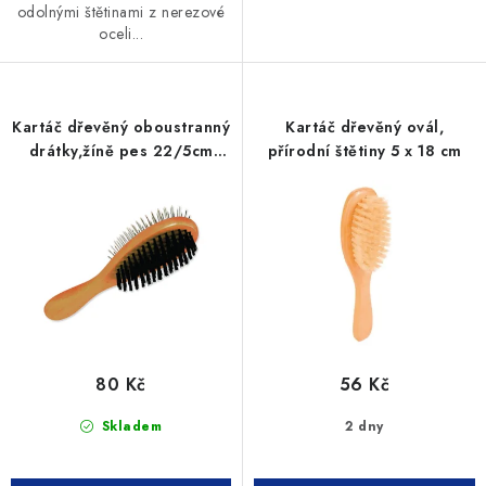
odolnými štětinami z nerezové
oceli...
Kartáč dřevěný oboustranný
Kartáč dřevěný ovál,
drátky,žíně pes 22/5cm
přírodní štětiny 5 x 18 cm
Tixie
80 Kč
56 Kč
Skladem
2 dny