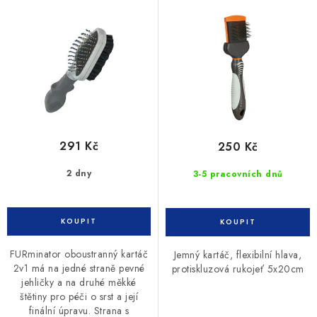
5x20cm
d
o
u
d
k
u
t
k
ů
t
ů
291 Kč
250 Kč
2 dny
3-5 pracovních dnů
FURminator oboustranný kartáč
Jemný kartáč, flexibilní hlava,
2v1 má na jedné straně pevné
protiskluzová rukojeť 5x20cm
jehličky a na druhé měkké
štětiny pro péči o srst a její
finální úpravu. Strana s