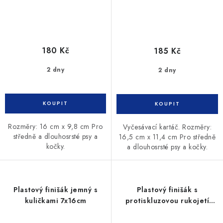
180 Kč
185 Kč
2 dny
2 dny
Rozměry: 16 cm x 9,8 cm Pro
Vyčesávací kartáč. Rozměry:
středně a dlouhosrsté psy a
16,5 cm x 11,4 cm Pro středně
kočky.
a dlouhosrsté psy a kočky.
Plastový finišák jemný s
Plastový finišák s
kuličkami 7x16cm
protiskluzovou rukojetí
Trixie