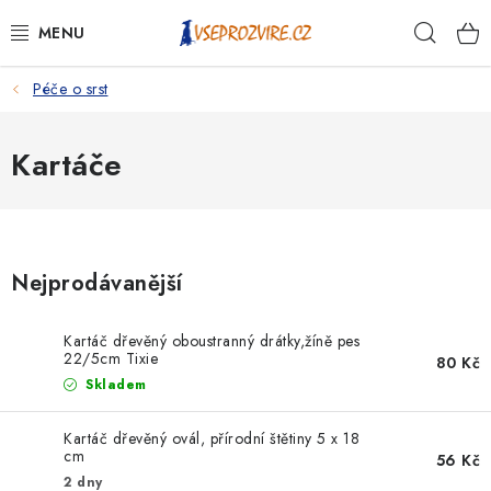
Přejít
Hleda
na
obsah
Péče o srst
PSI
KOČKY
Kartáče
KONĚ
ANTIPARAZITIKA
Nejprodávanější
PRO CHOVATELE
Kartáč dřevěný oboustranný drátky,žíně pes
22/5cm Tixie
80 Kč
NA NEMOCI
Skladem
KRÁLÍCI/HLODAVCI/PTÁCI
Kartáč dřevěný ovál, přírodní štětiny 5 x 18
cm
56 Kč
2 dny