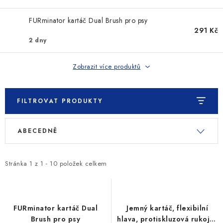
SLEVY
FURminator kartáč Dual Brush pro psy
ZNAČKY
291 Kč
2 dny
Ceník dopravy
Kontakty
Obchodní podmínky
Zobrazit více produktů
Podmínky ochrany osobních údajů
FILTROVAT PRODUKTY
V
Ř
ABECEDNĚ
ý
a
p
z
i
e
Stránka
1
z
1
-
10
položek celkem
s
n
p
í
r
p
FURminator kartáč Dual
Jemný kartáč, flexibilní
o
r
Brush pro psy
hlava, protiskluzová rukojeť