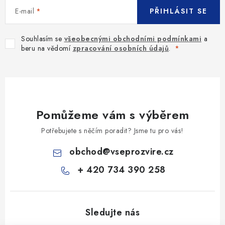
u
E-mail
PŘIHLÁSIT SE
Souhlasím se
všeobecnými obchodními podmínkami
a
beru na vědomí
zpracování osobních údajů
.
Pomůžeme vám s výběrem
Potřebujete s něčím poradit? Jsme tu pro vás!
obchod
@
vseprozvire.cz
+ 420 734 390 258