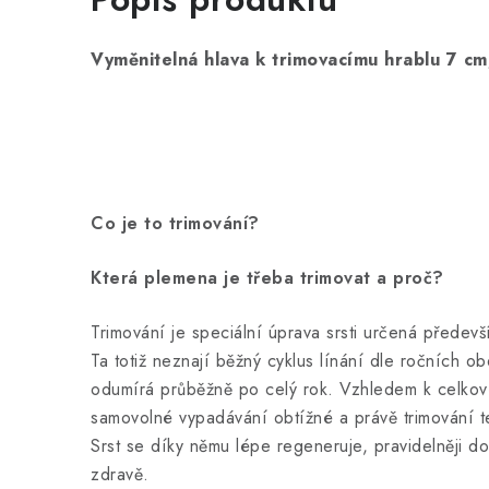
Vyměnitelná hlava k trimovacímu hrablu 7 cm
Co je to trimování?
Která plemena je třeba trimovat a proč?
Trimování je speciální úprava srsti určená předev
Ta totiž neznají běžný cyklus línání dle ročních ob
odumírá průběžně po celý rok. Vzhledem k celkové 
samovolné vypadávání obtížné a právě trimování 
Srst se díky němu lépe regeneruje, pravidelněji d
zdravě.