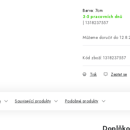
Barva: 7cm
3-5 pracovních dnů
| 1318237557
12.8
Kód zboží:
1318237557
Tisk
Zeptat se
e
Související produkty
Podobné produkty
Doplňko