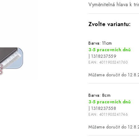
Vyměnitelná hlava k t
Barva: 11cm
3-5 pracovních dnů
| 1318237559
EAN:
4011905241760
12.8
Barva: 8cm
3-5 pracovních dnů
| 1318237558
EAN:
4011905241746
12.8