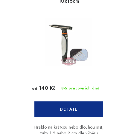
10x15cm
140 Kč
od
3-5 pracovních dnů
Hrablo na krátkou nebo dlouhou srst,
zuby 1,5 nebo 2 cm dle výběru