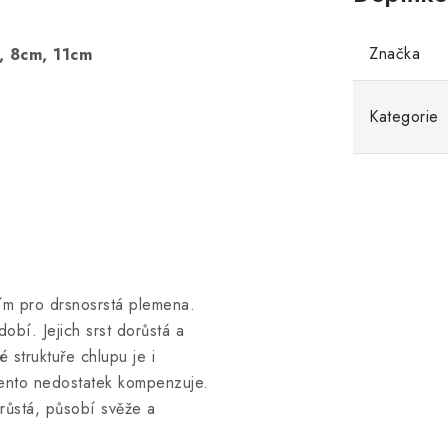
Značka
, 8cm, 11cm
Kategorie
ším pro drsnosrstá plemena.
dobí. Jejich srst dorůstá a
struktuře chlupu je i
tento nedostatek kompenzuje.
orůstá, působí svěže a