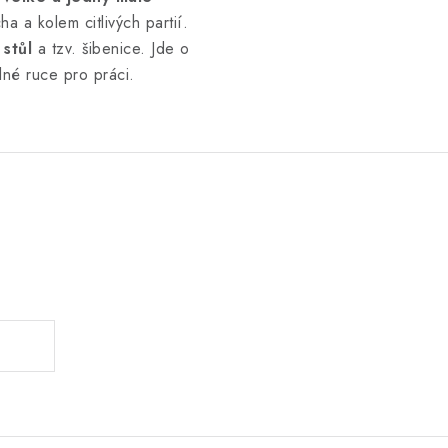
ha a kolem citlivých partií.
 stůl
a tzv. šibenice. Jde o
lné ruce pro práci.
.