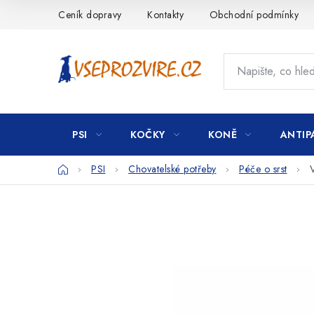
Přejít
Ceník dopravy
Kontakty
Obchodní podmínky
na
obsah
PSI
KOČKY
KONĚ
ANTIP
Domů
PSI
Chovatelské potřeby
Péče o srst