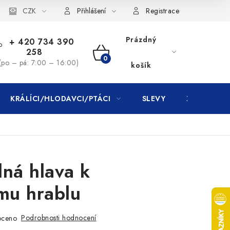
CZK
Přihlášení
Registrace
Prázdný
+ 420 734 390
258
NÁKUPNÍ
(po – pá: 7:00 – 16:00)
košík
KOŠÍK
KRÁLÍCI/HLODAVCI/PTÁCI
SLEVY
ZNAČKY
ná hlava k
mu hrablu
Podrobnosti hodnocení
oceno