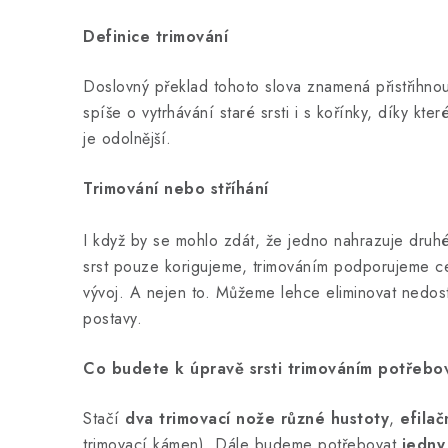
Definice trimování
Doslovný překlad tohoto slova znamená přistřihnout
spíše o vytrhávání staré srsti i s kořínky, díky kt
je odolnější.
Trimování nebo stříhání
I když by se mohlo zdát, že jedno nahrazuje druhé
srst pouze korigujeme, trimováním podporujeme c
vývoj. A nejen to. Můžeme lehce eliminovat nedost
postavy.
Co budete k úpravě srsti trimováním potřebo
Stačí
dva trimovací nože různé hustoty
,
efila
trimovací kámen). Dále budeme potřebovat
jedny