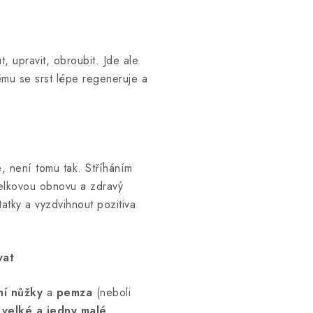
, upravit, obroubit. Jde ale
erému se srst lépe regeneruje a
, není tomu tak. Stříháním
elkovou obnovu a zdravý
atky a vyzdvihnout pozitiva
vat
ční nůžky
a
pemza
(neboli
 velké a jedny malé