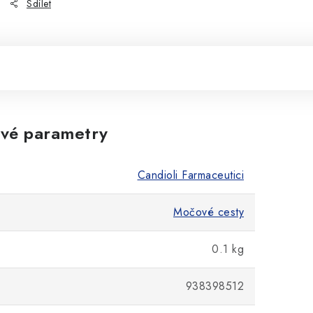
Sdílet
vé parametry
Candioli Farmaceutici
Močové cesty
0.1 kg
938398512