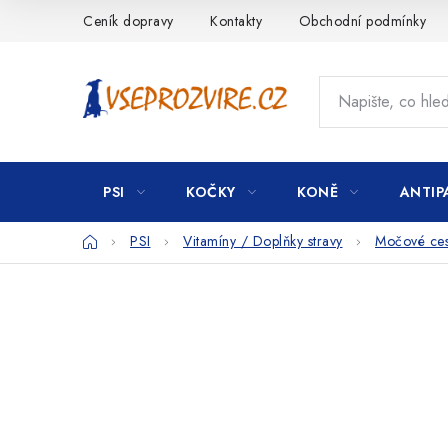
Přejít
Ceník dopravy
Kontakty
Obchodní podmínky
na
obsah
PSI
KOČKY
KONĚ
ANTIP
Domů
PSI
Vitamíny / Doplňky stravy
Močové ces