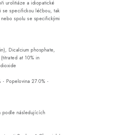
i urolitiáze a idiopatické
ě se specifickou léčbou, tak
ě nebo spolu se specifickými
in), Dicalcium phosphate,
titrated at 10% in
 dioxide
% - Popelovina 27.0% -
 podle následujících