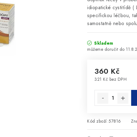
idiopatické cystitídě (
specifickou léčbou, ta
samostatně nebo spolu 
Skladem
11.8.
360 Kč
321 Kč bez DPH
Měrná cena:
Kód zboží:
57816
Zn