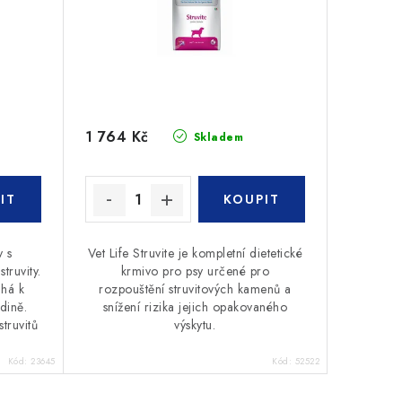
1 764 Kč
Skladem
 s
Vet Life Struvite je kompletní dietetické
truvity.
krmivo pro psy určené pro
áhá k
rozpouštění struvitových kamenů a
dině.
snížení rizika jejich opakovaného
truvitů
výskytu.
Kód:
23645
Kód:
52522