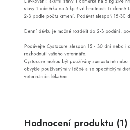
Dávkování: akutní stavy 1 odměrka na 5 kg živé h
stavy 1 odměrka na 5 kg živé hmotnosti 1x denně D
2-3 podle počtu krmení. Podávat alespoň 15-30 d
Denní dávku je možné rozdělit do 2-3 podání, po
Podávejte Cystocure alespoň 15 - 30 dní nebo i de
rozhodnutí vašeho veterináře.
Cystocure mohou být používány samostatně nebo v 
obvykle používanými v léčbě a se specifickými di
veterinárním lékařem.
V
Hodnocení produktu (1)