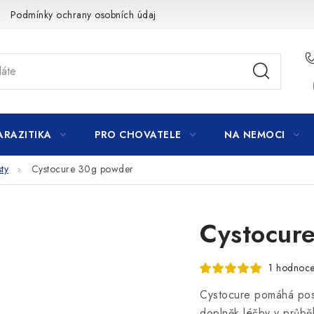
Podmínky ochrany osobních údajů
ARAZITIKA
PRO CHOVATELE
NA NEMOCI
ty
Cystocure 30g powder
Cystocur
1 hodnoce
Cystocure pomáhá posi
doplněk léčby v průběh