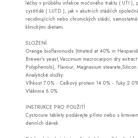
léčby v průběhu infekce močového traktu ( UTI ), př
cystitídě ( LUTD ), jak v akutních stádiích společn
recidivujících nebo chronických stádií, samostatn
klinickými dietami.
SLOŽENÍ
Orange bioflavonoids (titrated at 40% in Hesperid
Brewer’s yeast,Vaccinium macrocarpon dry extract (
Polyphenols), Flavour, Magnesium stearate,Silicon
Analytické složky:
Vlhkost 7.0% - Celkový protein 14.0% - Tuky 2.0
Vláknina 6.0%
INSTRUKCE PRO POUŽITÍ
Cystocure tablety podávejte přímo nebo s krmivem
denních dávek: