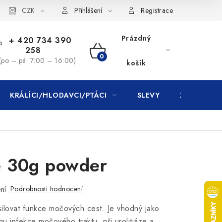
CZK
Přihlášení
Registrace
Prázdný
+ 420 734 390
258
NÁKUPNÍ
(po – pá: 7:00 – 16:00)
košík
KOŠÍK
KRÁLÍCI/HLODAVCI/PTÁCI
SLEVY
ZNAČKY
e 30g powder
Podrobnosti hodnocení
ní
lovat funkce močových cest. Je vhodný jako
u infekce močového traktu, při urolitiáze a