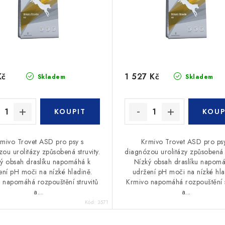
Kč
1 527 Kč
Skladem
Skladem
mivo Trovet ASD pro psy s
Krmivo Trovet ASD pro psy
ou urolitázy způsobená struvity.
diagnózou urolitázy způsobená s
ý obsah draslíku napomáhá k
Nízký obsah draslíku napom
ení pH moči na nízké hladině.
udržení pH moči na nízké hla
 napomáhá rozpouštění struvitů
Krmivo napomáhá rozpouštění s
a...
a...
Kód:
3571