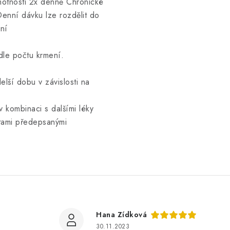
motnosti 2x denně Chronické
enní dávku lze rozdělit do
ní
dle počtu krmení.
lší dobu v závislosti na
kombinaci s dalšími léky
etami předepsanými
Hana Zídková
30.11.2023