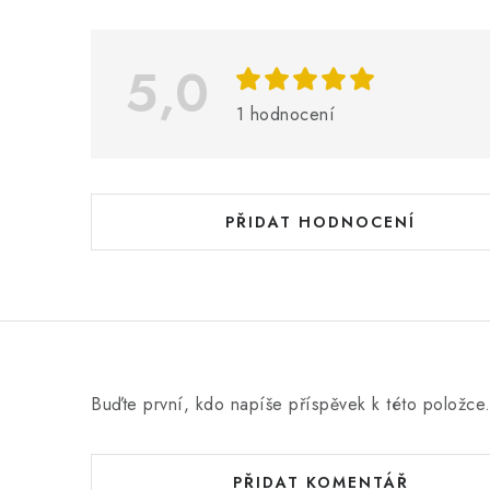
ý
p
i
5,0
s
1 hodnocení
h
o
d
PŘIDAT HODNOCENÍ
n
o
c
e
n
Buďte první, kdo napíše příspěvek k této položce
í
PŘIDAT KOMENTÁŘ