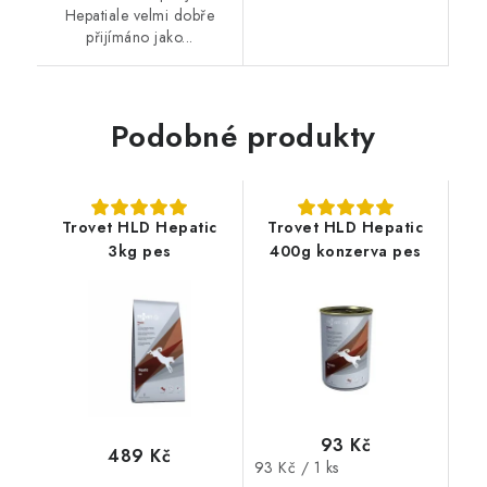
Hepatiale velmi dobře
přijímáno jako...
Podobné produkty
Trovet HLD Hepatic
Trovet HLD Hepatic
3kg pes
400g konzerva pes
93 Kč
489 Kč
Měrná
93 Kč / 1 ks