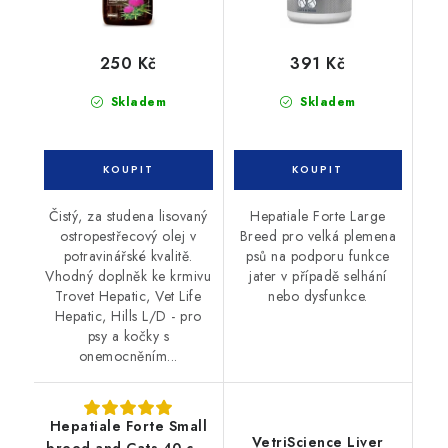
250 Kč
391 Kč
Skladem
Skladem
Čistý, za studena lisovaný
Hepatiale Forte Large
ostropestřecový olej v
Breed pro velká plemena
potravinářské kvalitě.
psů na podporu funkce
Vhodný doplněk ke krmivu
jater v případě selhání
Trovet Hepatic, Vet Life
nebo dysfunkce.
Hepatic, Hills L/D - pro
psy a kočky s
onemocněním...
Hepatiale Forte Small
VetriScience Liver