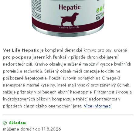
SLEVY
ZNAČKY
Ceník dopravy
Kontakty
Obchodní podmínky
Podmínky ochrany osobních údajů
Vet Life Hepatic
je kompletní dietetické krmivo pro psy, určené
pro podporu jaterních funkcí
v případě chronické jaterní
nedostatečnosti. Krmivo obsahuje snížené množství vysoce kvalitních
proteinů a sacharidů. Snížený obsah mědi omezuje toxicitu na
poškozené hepatopatie. Použití surovin bohatých na Omega-3
nenasycené mastné kyseliny, které mají vysoký protizánětlivý účinek,
snižuje příznaky v případech akutní hepatopatie. Přítomnost škrobu a
hydrolyzovaných bílkovin kompenzuje trávící nedostatečnost v
případech chronického onemocnění jater.
Více informací
Skladem
11.8.2026