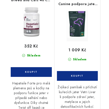
breed and Cats 40 cps
Canine podpora jater
(Twist off)
pes 318g
352 Kč
1 009 Kč
Skladem
Skladem
Hepatiale Forte pro malá
Žvýkací pamlsek s příchutí
plemena psů a kočky na
kuřecích jater Vetri Liver
podporu funkce jater v
k podpoře zdraví jater,
případě selhání nebo
metylace a jejich
dysfunkce. Díky chutné
detoxifikačních funkcí.
Twist off kapsli je