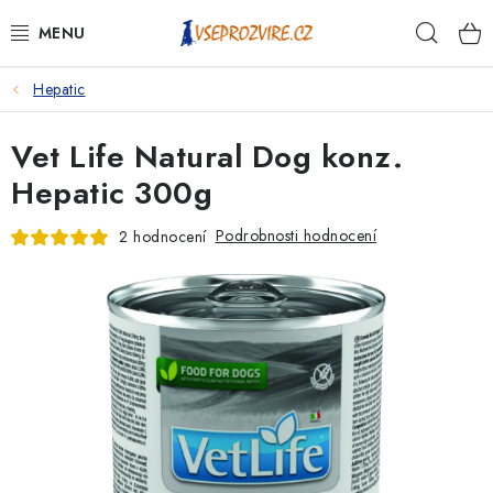
Přejít
Hleda
na
obsah
Hepatic
PSI
Vet Life Natural Dog konz.
KOČKY
Hepatic 300g
KONĚ
Podrobnosti hodnocení
2 hodnocení
ANTIPARAZITIKA
PRO CHOVATELE
NA NEMOCI
KRÁLÍCI/HLODAVCI/PTÁCI