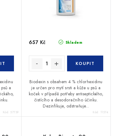
657 Kč
Skladem
exidinu
Biodexin s obsahem 4 % chlorhexidinu
u psů a
je určen pro mytí srsti a kůže u psů a
tického,
koček v případě potřeby antiseptického,
inku.
čistícího a desodoračního účinku.
Dezinfikuje, odstraňuje...
Kód:
57739
Kód:
11574