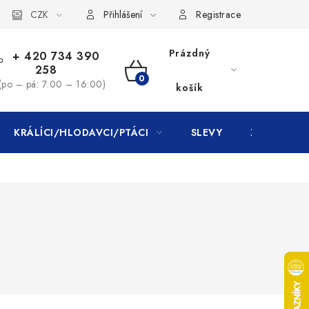
CZK
Přihlášení
Registrace
Prázdný
+ 420 734 390
258
NÁKUPNÍ
(po – pá: 7:00 – 16:00)
košík
KOŠÍK
KRÁLÍCI/HLODAVCI/PTÁCI
SLEVY
ZNAČKY