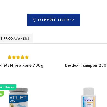
OTEVŘÍT FILTR
EJPRODÁVANĚJŠÍ
et MSM pro koně 700g
Biodexin šampon 250
a zdarma
a