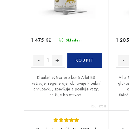
r
o
o
d
d
u
u
k
1 475 Kč
1 205
Skladem
k
t
t
ů
ů
Kloubní výživa pro koně Atlet BS
Atlet
vyživuje, regeneruje, obnovuje kloubní
glukos
chrupavku, zpevňuje a posiluje vazy,
c
snižuje bolestivost.
tkáně
Kód:
47531