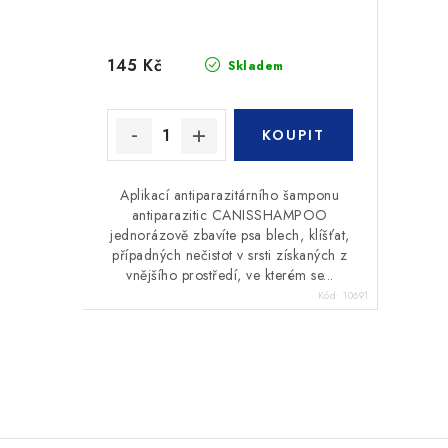
145 Kč
Skladem
Aplikací antiparazitárního šamponu
antiparazitic CANISSHAMPOO
jednorázově zbavíte psa blech, klíšťat,
případných nečistot v srsti získaných z
vnějšího prostředí, ve kterém se...
Kód:
10691
O
v