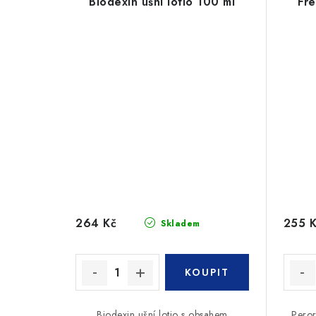
Biodexin ušní lotio 100 ml
Fre
264 Kč
255 
Skladem
Biodexin ušní lotio s obsahem
Peror