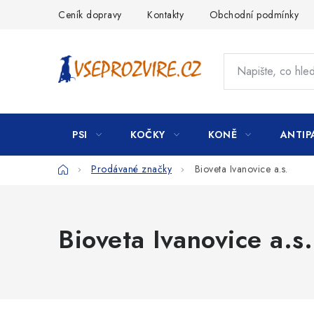
Přejít
Ceník dopravy
Kontakty
Obchodní podmínky
na
obsah
PSI
KOČKY
KONĚ
ANTIP
Domů
Prodávané značky
Bioveta Ivanovice a.s.
Bioveta Ivanovice a.s.