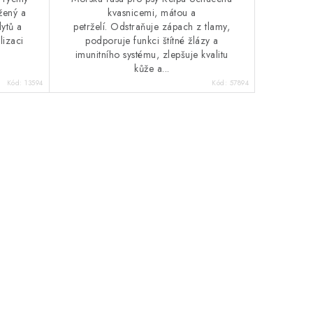
žený a
kvasnicemi, mátou a
lytů a
petrželí. Odstraňuje zápach z tlamy,
lizaci
podporuje funkci štítné žlázy a
imunitního systému, zlepšuje kvalitu
kůže a...
Kód:
13594
Kód:
57894