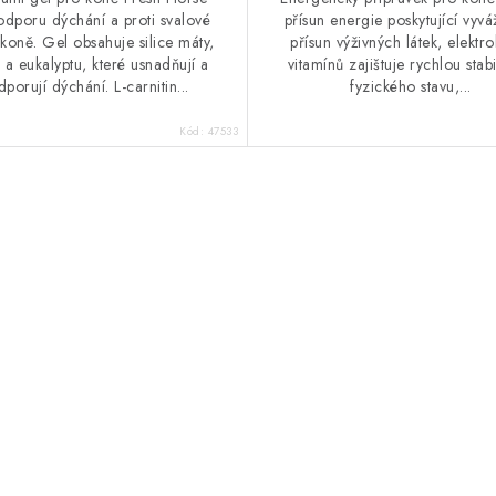
odporu dýchání a proti svalové
přísun energie poskytující vyvá
koně. Gel obsahuje silice máty,
přísun výživných látek, elektro
 a eukalyptu, které usnadňují a
vitamínů zajištuje rychlou stabi
porují dýchání. L-carnitin...
fyzického stavu,...
Kód:
47533