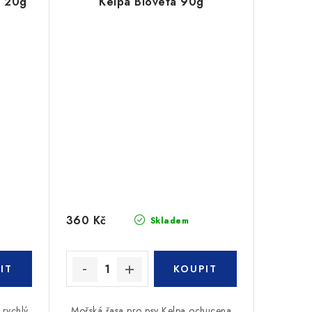
a 20g
Kelpa Bioveta 90g
360 Kč
Skladem
 rychlý
Mořská řasa pro psy Kelpa ochucena