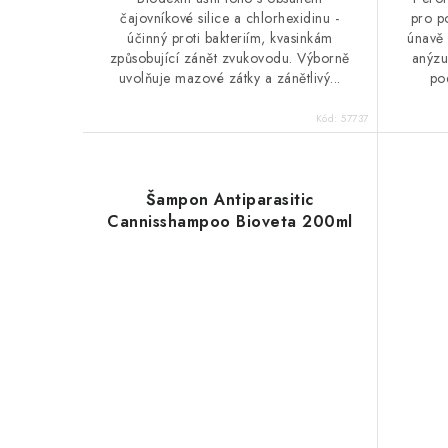
čajovníkové silice a chlorhexidinu -
pro p
účinný proti bakteriím, kvasinkám
únavě 
způsobující zánět zvukovodu. Výborně
anýzu
uvolňuje mazové zátky a zánětlivý...
pod
Kód:
57737
Šampon Antiparasitic
Cannisshampoo Bioveta 200ml