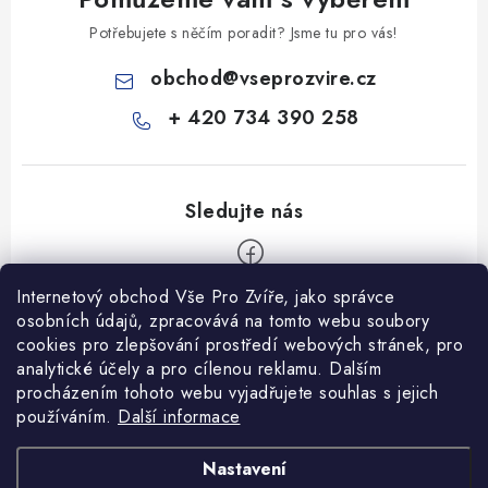
Potřebujete s něčím poradit? Jsme tu pro vás!
obchod
@
vseprozvire.cz
+ 420 734 390 258
Internetový obchod Vše Pro Zvíře, jako správce
Z
osobních údajů, zpracovává na tomto webu soubory
á
cookies pro zlepšování prostředí webových stránek, pro
Informace pro Vás
p
analytické účely a pro cílenou reklamu. Dalším
procházením tohoto webu vyjadřujete souhlas s jejich
a
Ceník dopravy
používáním.
Další informace
t
Kontakty
í
Obchodní podmínky
Heuréka recenze
VseProZvire.cz 2011-2024
Nastavení
VetPlus