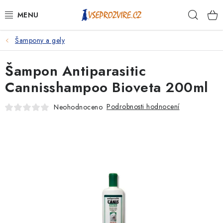
Přejít
Hleda
na
obsah
Šampony a gely
PSI
Šampon Antiparasitic
KOČKY
Cannisshampoo Bioveta 200ml
KONĚ
Podrobnosti hodnocení
Neohodnoceno
ANTIPARAZITIKA
PRO CHOVATELE
NA NEMOCI
KRÁLÍCI/HLODAVCI/PTÁCI