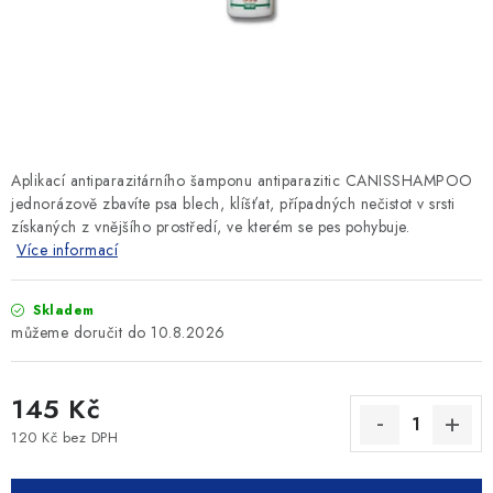
SLEVY
ZNAČKY
Ceník dopravy
Kontakty
Obchodní podmínky
Podmínky ochrany osobních údajů
Aplikací antiparazitárního šamponu antiparazitic CANISSHAMPOO
jednorázově zbavíte psa blech, klíšťat, případných nečistot v srsti
získaných z vnějšího prostředí, ve kterém se pes pohybuje.
Více informací
Skladem
10.8.2026
145 Kč
120 Kč bez DPH
Měrná cena: