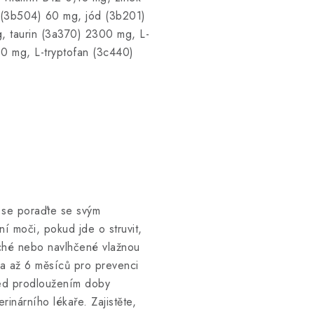
(3b504) 60 mg, jód (3b201)
, taurin (3a370) 2300 mg, L-
00 mg, L-tryptofan (3c440)
 se poraďte se svým
í moči, pokud jde o struvit,
ché nebo navlhčené vlažnou
 a až 6 měsíců pro prevenci
řed prodloužením doby
rinárního lékaře. Zajistěte,