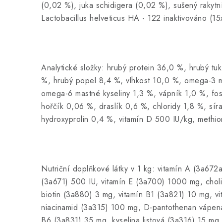
(0,02 %), juka schidigera (0,02 %), sušený rakytn
Lactobacillus helveticus HA - 122 inaktivováno (1
Analytické složky: hrubý protein 36,0 %, hrubý tu
%, hrubý popel 8,4 %, vlhkost 10,0 %, omega-3 m
omega-6 mastné kyseliny 1,3 %, vápník 1,0 %, fos
hořčík 0,06 %, draslík 0,6 %, chloridy 1,8 %, sír
hydroxyprolin 0,4 %, vitamín D 500 IU/kg, methio
Nutriční doplňkové látky v 1 kg: vitamín A (3a672
(3a671) 500 IU, vitamín E (3a700) 1000 mg, chol
biotin (3a880) 3 mg, vitamín B1 (3a821) 10 mg, v
niacinamid (3a315) 100 mg, D-pantothenan vápena
B6 (3a831) 35 mg, kyselina listová (3a316) 15 mg,