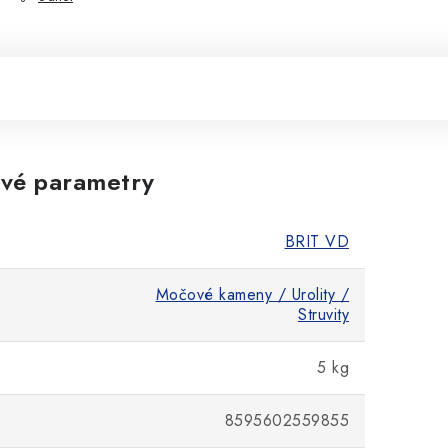
vé parametry
BRIT VD
Močové kameny / Urolity /
Struvity
5 kg
8595602559855