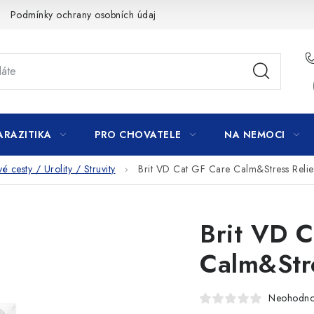
Podmínky ochrany osobních údajů
ARAZITIKA
PRO CHOVATELE
NA NEMOCI
 cesty / Urolity / Struvity
Brit VD Cat GF Care Calm&Stress Relie
Brit VD 
Calm&Stre
Neohodn