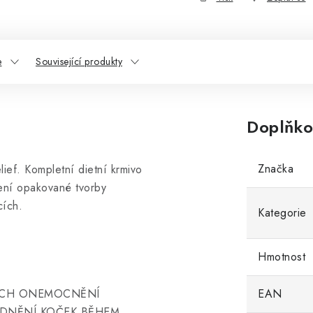
e
Související produkty
Doplňko
Značka
ief. Kompletní dietní krmivo
ení opakované tvorby
cích.
Kategorie
Hmotnost
ÝCH ONEMOCNĚNÍ
EAN
IDNĚNÍ KOČEK BĚHEM