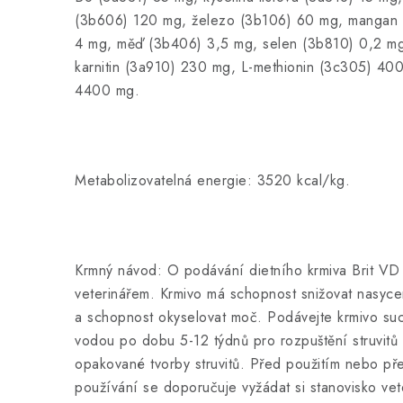
(3b606) 120 mg, železo (3b106) 60 mg, mangan 
4 mg, měď (3b406) 3,5 mg, selen (3b810) 0,2 mg
karnitin (3a910) 230 mg, L-methionin (3c305) 40
4400 mg.
Metabolizovatelná energie: 3520 kcal/kg.
Krmný návod: O podávání dietního krmiva Brit VD
veterinářem. Krmivo má schopnost snižovat nasycen
a schopnost okyselovat moč. Podávejte krmivo su
vodou po dobu 5-12 týdnů pro rozpuštění struvitů
opakované tvorby struvitů. Před použitím nebo p
používání se doporučuje vyžádat si stanovisko vete