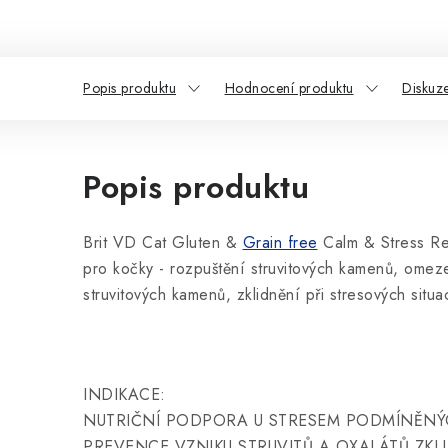
Popis produktu
Hodnocení produktu
Diskuz
Popis produktu
Brit VD Cat Gluten &
Grain free
Calm & Stress Rel
pro kočky - rozpuštění struvitových kamenů, omez
struvitových kamenů, zklidnění při stresových situa
INDIKACE:
NUTRIČNÍ PODPORA U STRESEM PODMÍNĚN
PREVENCE VZNIKU STRUVITŮ A OXALÁTŮ ZKL