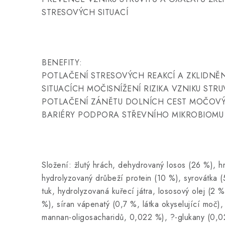
STRESOVÝCH SITUACÍ
BENEFITY:
POTLAČENÍ STRESOVÝCH REAKCÍ A ZKLIDNĚN
SITUACÍCH MOČISNÍŽENÍ RIZIKA VZNIKU STR
POTLAČENÍ ZÁNĚTU DOLNÍCH CEST MOČOVÝC
BARIÉRY PODPORA STŘEVNÍHO MIKROBIOMU 
Složení: žlutý hrách, dehydrovaný losos (26 %), h
hydrolyzovaný drůbeží protein (10 %), syrovátka (
tuk, hydrolyzovaná kuřecí játra, lososový olej (2 %
%), síran vápenatý (0,7 %, látka okyselující moč),
mannan-oligosacharidů, 0,022 %), ?-glukany (0,02