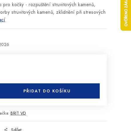
o pro kočky - rozpuštění struvitových kamenů,
rby struvitových kamenů, zklidnění při stresových
ací
.2026
PŘIDAT DO KOŠÍKU
ačka:
BRIT VD
Sdílet