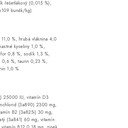
ík řešetlákový (0,015 %),
5x109 buněk/kg).
k 11,0 %, hrubá vláknina 4,0
astné kyseliny 1,0 %,
for 0,8 %, sodík 1,3 %,
a 0,6 %, taurin 0,23 %,
nin 1,0 %.
a) 25000 IU, vitamín D3
inchlorid (3a890) 2300 mg,
itamín B2 (3a825i) 30 mg,
tý (3a841) 60 mg, vitamín
 vitamín B12 0,18 mg, zinek