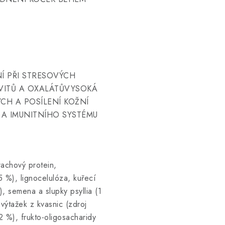
Í PŘI STRESOVÝCH
UVITŮ A OXALÁTŮVYSOKÁ
H A POSÍLENÍ KOŽNÍ
A IMUNITNÍHO SYSTÉMU
rachový protein,
5 %), lignocelulóza, kuřecí
), semena a slupky psyllia (1
 výtažek z kvasnic (zdroj
 %), frukto-oligosacharidy