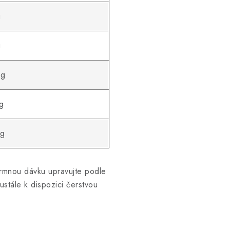
g
g
 g
g
 g
Krmnou dávku upravujte podle
ustále k dispozici čerstvou