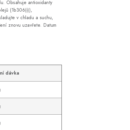
du. Obsahuje antioxidanty
lejů (1b306(i)),
kladujte v chladu a suchu,
ření znovu uzavřete. Datum
ní dávka
g
g
g