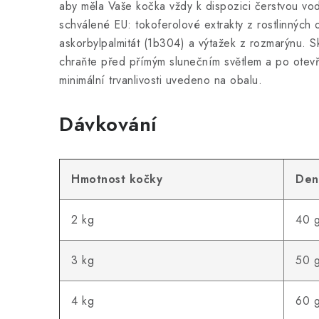
aby měla Vaše kočka vždy k dispozici čerstvou vo
schválené EU: tokoferolové extrakty z rostlinných o
askorbylpalmitát (1b304) a výtažek z rozmarýnu. S
chraňte před přímým slunečním světlem a po otev
minimální trvanlivosti uvedeno na obalu.
Dávkování
Hmotnost kočky
Den
2 kg
40 
3 kg
50 
4 kg
60 