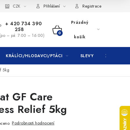
CZK
Přihlášení
Registrace
Prázdný
+ 420 734 390
258
NÁKUPNÍ
(po – pá: 7:00 – 16:00)
košík
KOŠÍK
KRÁLÍCI/HLODAVCI/PTÁCI
SLEVY
ZNAČKY
f 5kg
Cat GF Care
ss Relief 5kg
Podrobnosti hodnocení
oceno