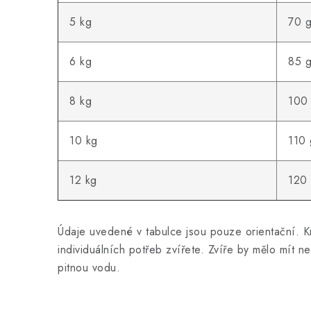
5 kg
70 
6 kg
85 
8 kg
100
10 kg
110 
12 kg
120
Údaje uvedené v tabulce jsou pouze orientační. 
individuálních potřeb zvířete. Zvíře by mělo mít ne
pitnou vodu.