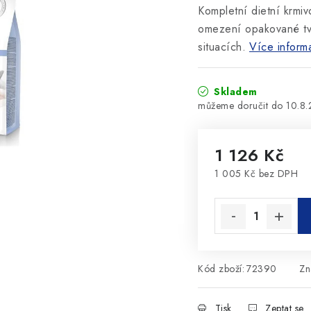
Kompletní dietní krmiv
omezení opakované tvo
situacích.
Více inform
Skladem
10.8
1 126 Kč
1 005 Kč bez DPH
Měrná cena:
Kód zboží:
72390
Zn
Tisk
Zeptat se