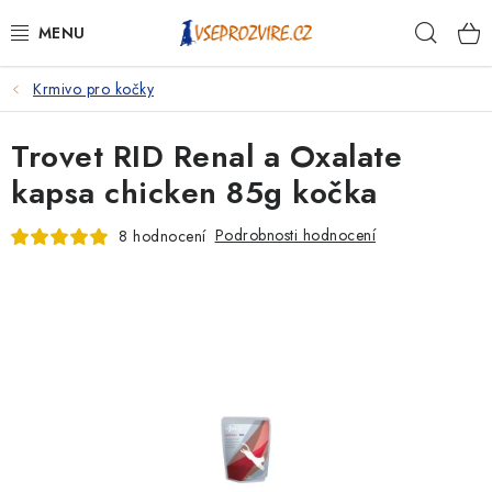
Přejít
Hleda
na
obsah
Krmivo pro kočky
PSI
Trovet RID Renal a Oxalate
KOČKY
kapsa chicken 85g kočka
KONĚ
Podrobnosti hodnocení
8 hodnocení
ANTIPARAZITIKA
PRO CHOVATELE
NA NEMOCI
KRÁLÍCI/HLODAVCI/PTÁCI