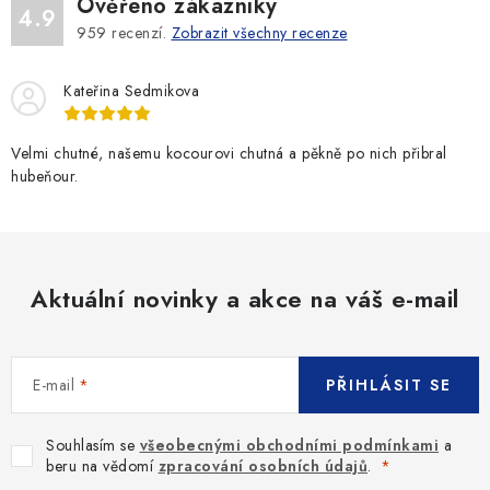
Ověřeno zákazníky
4.9
959
recenzí.
Zobrazit všechny recenze
Kateřina Sedmikova
Velmi chutné, našemu kocourovi chutná a pěkně po nich přibral
hubeňour.
Aktuální novinky a akce na váš e-mail
E-mail
PŘIHLÁSIT SE
Souhlasím se
všeobecnými obchodními podmínkami
a
beru na vědomí
zpracování osobních údajů
.