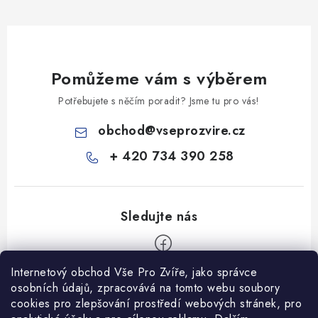
Pomůžeme vám s výběrem
Potřebujete s něčím poradit? Jsme tu pro vás!
obchod
@
vseprozvire.cz
+ 420 734 390 258
Internetový obchod Vše Pro Zvíře, jako správce
Z
osobních údajů, zpracovává na tomto webu soubory
á
cookies pro zlepšování prostředí webových stránek, pro
Informace pro Vás