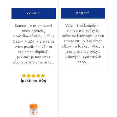
Veterinární kompletní
Sanicell je patentovaná
krmivo pro kočky se
směs inositolu,
sníženou funkčností ledvin
inositolhexafosfátu (IP6) a
Trovet RID. Nízký obsah
Ca2+- Mg2+, které se ve
bílkovin a fosforu. Vhodné
svém pozitivním účinku
jako prevence výskytu
vzájemně doplňují,
urátových, cystinových
přičemž je tato směs
nebo...
obohacena o vitamin C...
Ipakitine 60g