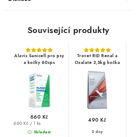
Související produkty
Alavis Sanicell pro psy
Trovet RID Renal a
a kočky 60cps
Oxalate 2,5kg kočka
660 Kč
490 Kč
Měrná
660 Kč / 1 ks
cena:
2 dny
Skladem