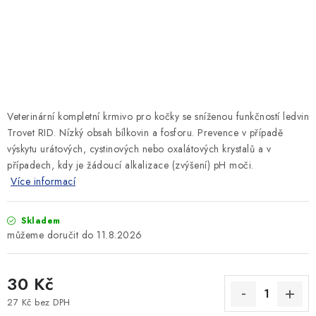
SLEVY
ZNAČKY
Ceník dopravy
Kontakty
Obchodní podmínky
Podmínky ochrany osobních údajů
Veterinární kompletní krmivo pro kočky se sníženou funkčností ledvin
Trovet RID. Nízký obsah bílkovin a fosforu. Prevence v případě
výskytu urátových, cystinových nebo oxalátových krystalů a v
případech, kdy je žádoucí alkalizace (zvýšení) pH moči.
Více informací
Skladem
11.8.2026
30 Kč
27 Kč bez DPH
Měrná cena: