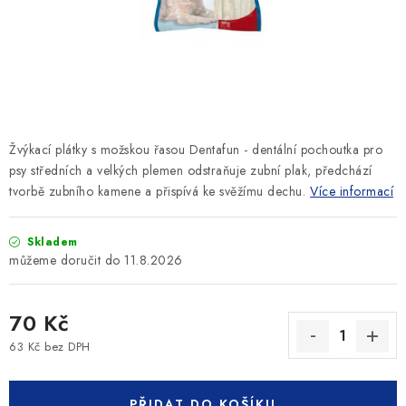
SLEVY
ZNAČKY
Ceník dopravy
Kontakty
Obchodní podmínky
Podmínky ochrany osobních údajů
Žvýkací plátky s možskou řasou Dentafun - dentální pochoutka pro
psy středních a velkých plemen odstraňuje zubní plak, předchází
tvorbě zubního kamene a přispívá ke svěžímu dechu.
Více informací
Skladem
11.8.2026
70 Kč
63 Kč bez DPH
Měrná cena:
PŘIDAT DO KOŠÍKU