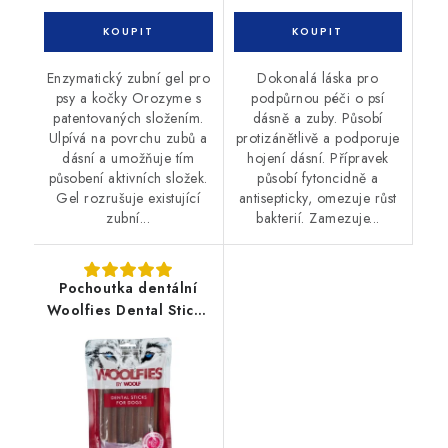
Enzymatický zubní gel pro
Dokonalá láska pro
psy a kočky Orozyme s
podpůrnou péči o psí
patentovaných složením.
dásně a zuby. Působí
Ulpívá na povrchu zubů a
protizánětlivě a podporuje
dásní a umožňuje tím
hojení dásní. Přípravek
působení aktivních složek.
působí fytoncidně a
Gel rozrušuje existující
antisepticky, omezuje růst
zubní...
bakterií. Zamezuje...
Pochoutka dentální
Woolfies Dental Sticks
S 200g