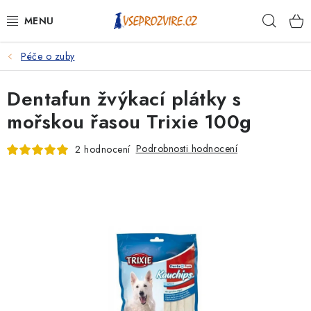
Přejít
Hleda
na
obsah
Péče o zuby
PSI
Dentafun žvýkací plátky s
KOČKY
mořskou řasou Trixie 100g
KONĚ
Podrobnosti hodnocení
2 hodnocení
ANTIPARAZITIKA
PRO CHOVATELE
NA NEMOCI
KRÁLÍCI/HLODAVCI/PTÁCI