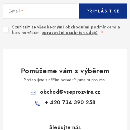
E-mail
PŘIHLÁSIT SE
Souhlasím se
všeobecnými obchodními podmínkami
a
beru na vědomí
zpracování osobních údajů
.
Pomůžeme vám s výběrem
Potřebujete s něčím poradit? Jsme tu pro vás!
obchod
@
vseprozvire.cz
+ 420 734 390 258