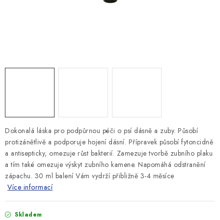
SLEVY
ZNAČKY
Ceník dopravy
Kontakty
Obchodní podmínky
Podmínky ochrany osobních údajů
Dokonalá láska pro podpůrnou péči o psí dásně a zuby. Působí
protizánětlivě a podporuje hojení dásní. Přípravek působí fytoncidně
a antisepticky, omezuje růst bakterií. Zamezuje tvorbě zubního plaku
a tím také omezuje výskyt zubního kamene. Napomáhá odstranění
zápachu. 30 ml balení Vám vydrží přibližně 3-4 měsíce
Více informací
Skladem