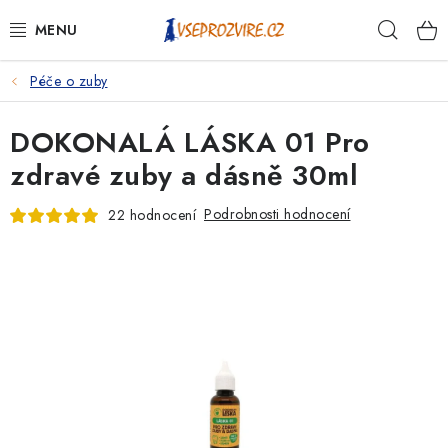
Přejít
Hleda
na
obsah
Péče o zuby
PSI
DOKONALÁ LÁSKA 01 Pro
KOČKY
zdravé zuby a dásně 30ml
KONĚ
Podrobnosti hodnocení
22 hodnocení
ANTIPARAZITIKA
PRO CHOVATELE
NA NEMOCI
KRÁLÍCI/HLODAVCI/PTÁCI