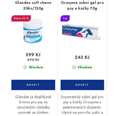
Glandex soft chews
Orozyme zubní gel pro
30ks/120g
psy a kočky 70g
10 %
Tip
599 Kč
243 Kč
672 Kč
Skladem
Skladem
Glandex je doplňkové
Enzymatický zubní gel pro
krmivo pro psy se
psy a kočky Orozyme s
zaručenými výsledky
patentovaných složením.
vyvinuté za účelem
Ulpívá na povrchu zubů a