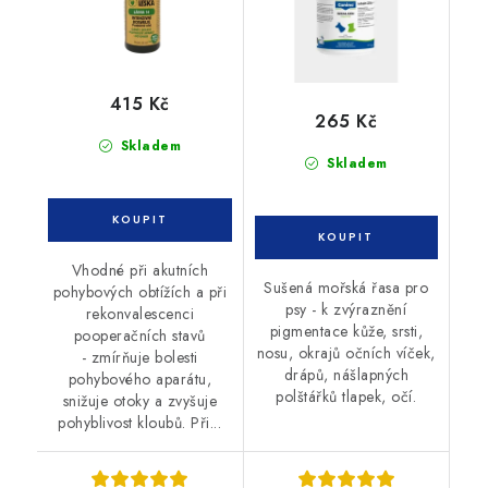
415 Kč
265 Kč
Skladem
Skladem
Vhodné při akutních
Sušená mořská řasa pro
pohybových obtížích a při
psy - k zvýraznění
rekonvalescenci
pigmentace kůže, srsti,
pooperačních stavů
nosu, okrajů očních víček,
- zmírňuje bolesti
drápů, nášlapných
pohybového aparátu,
polštářků tlapek, očí.
snižuje otoky a zvyšuje
pohyblivost kloubů. Při...