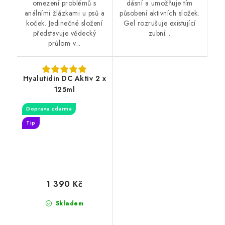
omezení problémů s
dásní a umožňuje tím
análními žlázkami u psů a
působení aktivních složek.
koček. Jedinečné složení
Gel rozrušuje existující
představuje vědecký
zubní...
průlom v...
Hyalutidin DC Aktiv 2 x
125ml
Doprava zdarma
Tip
1 390 Kč
Skladem