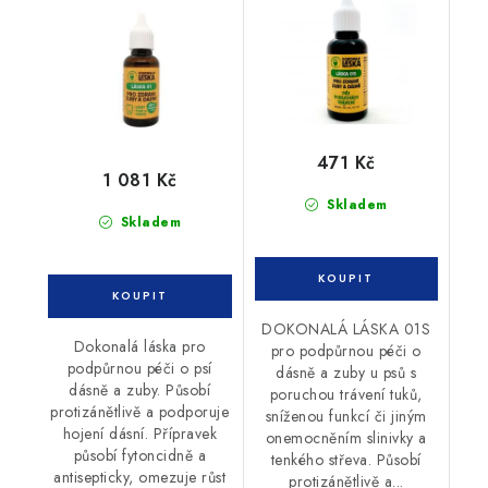
30 ml
471 Kč
1 081 Kč
Skladem
Skladem
DOKONALÁ LÁSKA 01S
Dokonalá láska pro
pro podpůrnou péči o
podpůrnou péči o psí
dásně a zuby u psů s
dásně a zuby. Působí
poruchou trávení tuků,
protizánětlivě a podporuje
sníženou funkcí či jiným
hojení dásní. Přípravek
onemocněním slinivky a
působí fytoncidně a
tenkého střeva. Působí
antisepticky, omezuje růst
protizánětlivě a...