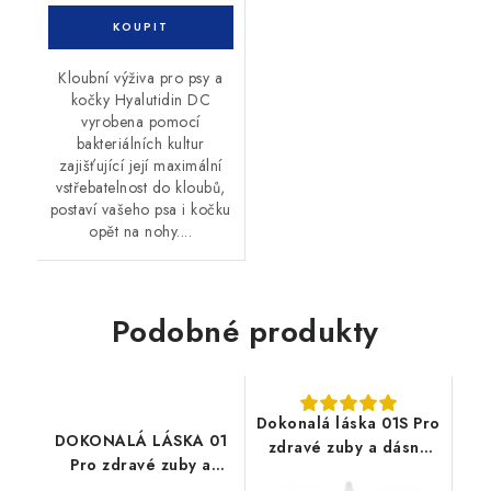
Kloubní výživa pro psy a
kočky Hyalutidin DC
vyrobena pomocí
bakteriálních kultur
zajišťující její maximální
vstřebatelnost do kloubů,
postaví vašeho psa i kočku
opět na nohy....
Podobné produkty
Dokonalá láska 01S Pro
DOKONALÁ LÁSKA 01
zdravé zuby a dásně
Pro zdravé zuby a
při poruchách trávení
dásně 100ml