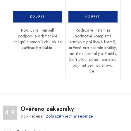
RodiCare Hairball
RodiCare Instant je
podporuje odstranění
hodnotné kompletní
chlupů a smotků chlupů ze
krmivo v práškové formě,
zažívacího traktu.
určené pro zakrslé králíky,
morčata, osmáky a činčily,
kteří přechodně nemohou
přijímat pevnou stravu.
Se...
Ověřeno zákazníky
4.9
959
recenzí.
Zobrazit všechny recenze