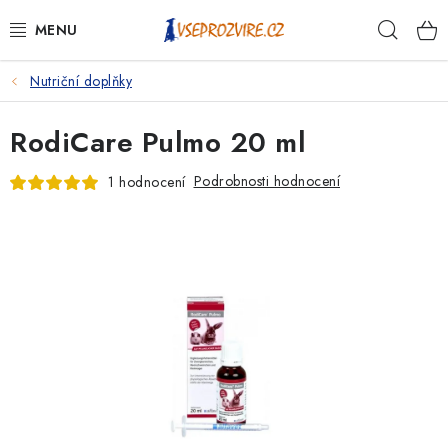
Přejít
Hleda
na
obsah
Nutriční doplňky
PSI
RodiCare Pulmo 20 ml
KOČKY
Podrobnosti hodnocení
1 hodnocení
KONĚ
ANTIPARAZITIKA
PRO CHOVATELE
NA NEMOCI
KRÁLÍCI/HLODAVCI/PTÁCI