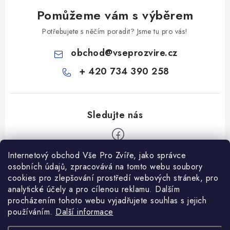
Pomůžeme vám s výběrem
Potřebujete s něčím poradit? Jsme tu pro vás!
obchod
@
vseprozvire.cz
+ 420 734 390 258
Internetový obchod Vše Pro Zvíře, jako správce
Z
osobních údajů, zpracovává na tomto webu soubory
á
cookies pro zlepšování prostředí webových stránek, pro
Informace pro Vás
analytické účely a pro cílenou reklamu. Dalším
p
procházením tohoto webu vyjadřujete souhlas s jejich
a
Ceník dopravy
používáním.
Další informace
t
Kontakty