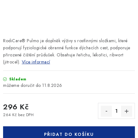
SLEVY
ZNAČKY
Ceník dopravy
Kontakty
Obchodní podmínky
RodiCare® Pulmo je doplněk výživy s rostlinnými složkami, které
Podmínky ochrany osobních údajů
podporují fyziologické obranné funkce dýchacích cest, podporuje
přirozené čištění průdušek. Obsahuje řeřichu, lékořici, ribwort
(jitrocel).
Více informací
Skladem
11.8.2026
296 Kč
264 Kč bez DPH
Měrná cena:
PŘIDAT DO KOŠÍKU