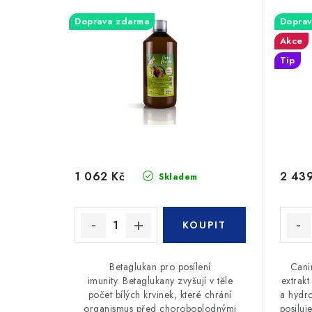
Doprava zdarma
Doprav
Akce
Tip
1 062 Kč
2 439
Skladem
Betaglukan pro posílení
Cani
imunity. Betaglukany zvyšují v těle
extrak
počet bílých krvinek, které chrání
a hydro
organismus před choroboplodnými
posiluj