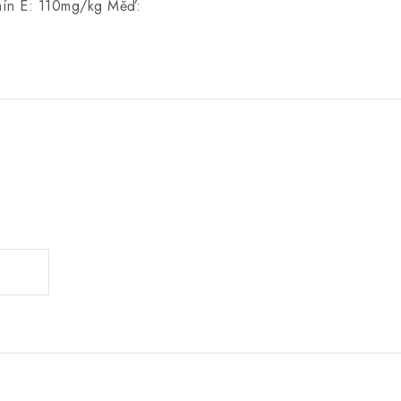
amín E: 110mg/kg Měď:
.