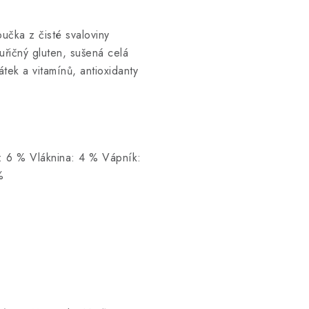
čka z čisté svaloviny
uřičný gluten, sušená celá
átek a vitamínů, antioxidanty
: 6 % Vláknina: 4 % Vápník:
%