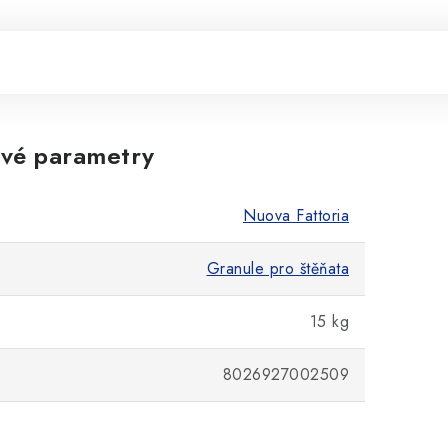
vé parametry
Nuova Fattoria
Granule pro štěňata
15 kg
8026927002509