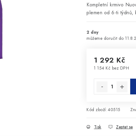
Kompletní krmivo Nuov
plemen od 6-ti týdnů, 
2 dny
11.8.
1 292 Kč
1 154 Kč bez DPH
Měrná cena:
Kód zboží:
40515
Zn
Tisk
Zeptat se