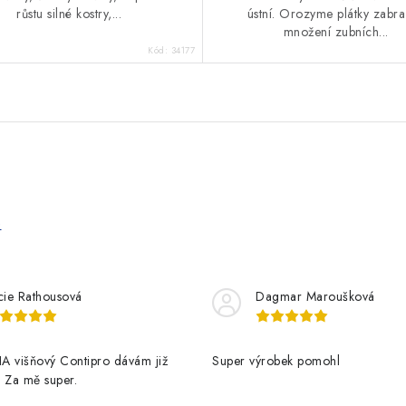
růstu silné kostry,...
ústní. Orozyme plátky zabra
množení zubních...
Kód:
34177
e
cie Rathousová
Dagmar Maroušková
A višňový Contipro dávám již
Super výrobek pomohl
t. Za mě super.