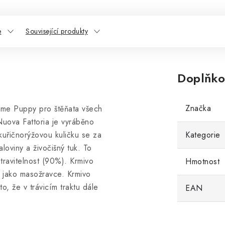
e
Související produkty
Doplňko
Značka
reme Puppy pro štěňata všech
Nuova Fattoria je vyráběno
kuřičnorýžovou kuličku se za
Kategorie
oviny a živočišný tuk. To
travitelnost (90%). Krmivo
Hmotnost
a jako masožravce. Krmivo
, že v trávicím traktu dále
EAN