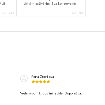
ňují
citlivým zažíváním. Bez konzervantů...
Kód:
15382
Kód:
12150
Petra Zborilova
Vesta výborná, dodání rychlé. Doporučuji.