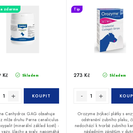
a zdarma
Tip
 Kč
273 Kč
Skladem
Skladem
na Canhydrox GAG obsahuje
Orozyme žvýkací plátky s enz
t z mlže druhu Perna canaliculus
odstranění zubního plaku, 
xypalit (minerální základ kostí) -
nedochází k tvorbě zubního k
e vazy, šlachy a svaly, napomáhá
následným zánětům v duti