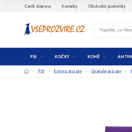
Přejít
Ceník dopravy
Kontakty
Obchodní podmínky
na
obsah
PSI
KOČKY
KONĚ
ANTIP
Domů
PSI
Krmivo pro psy
Granule pro psy