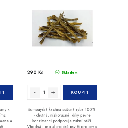
290 Kč
Skladem
ymy k
Bombayská kachna sušená ryba 100%
čímž
- chutná, nízkotučná, díky pevné
amene a
konzistenci podporuje zubní péči.
ně
Vhodná i pro alergické psy či pro psy s