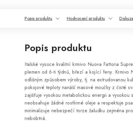
Popis produktu
Hodnocení produktu
Diskuz
Popis produktu
Italské vysoce kvalitní krmivo Nuova Fattoria Sup
plemen od 6-ti týdnů, březí a kojící feny. Krmivo 
odlišným způsobem výroby, tj. na extrudovanou ku
pokojové teploty nanáší masové moučky z čisté sval
zajišťuje vysokou metabolickou energii a vysokou s
neobsahuje žádné rostlinné oleje a respektuje ps
minimalizuje nebezpečí torze žaludku zejména proto
nebobtná.