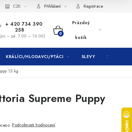
CZK
Přihlášení
Registrace
Prázdný
+ 420 734 390
258
NÁKUPNÍ
(po – pá: 7:00 – 16:00)
košík
KOŠÍK
KRÁLÍCI/HLODAVCI/PTÁCI
SLEVY
ZNAČKY
uppy 15 kg
ttoria Supreme Puppy
Podrobnosti hodnocení
oceno