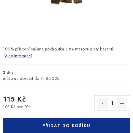
SLEVY
ZNAČKY
Ceník dopravy
Kontakty
Obchodní podmínky
Podmínky ochrany osobních údajů
100% přírodní sušená pochoutka čistě masové pláty bažantí.
Více informací
2 dny
11.8.2026
115 Kč
103 Kč bez DPH
Měrná cena:
PŘIDAT DO KOŠÍKU