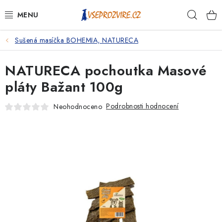
Přejít
Hleda
na
obsah
Sušená masíčka BOHEMIA, NATURECA
PSI
NATURECA pochoutka Masové
KOČKY
pláty Bažant 100g
KONĚ
Podrobnosti hodnocení
Neohodnoceno
ANTIPARAZITIKA
PRO CHOVATELE
NA NEMOCI
KRÁLÍCI/HLODAVCI/PTÁCI