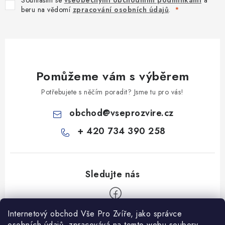
Souhlasím se
všeobecnými obchodními podmínkami
a
beru na vědomí
zpracování osobních údajů
.
Pomůžeme vám s výběrem
Potřebujete s něčím poradit? Jsme tu pro vás!
obchod
@
vseprozvire.cz
+ 420 734 390 258
Internetový obchod Vše Pro Zvíře, jako správce
Z
osobních údajů, zpracovává na tomto webu soubory