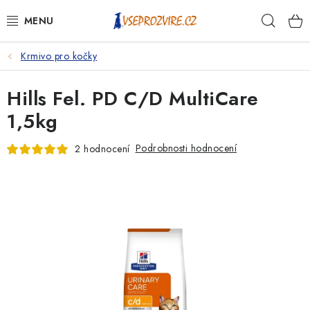
Přejít
Hleda
na
obsah
Krmivo pro kočky
PSI
Hills Fel. PD C/D MultiCare
KOČKY
1,5kg
KONĚ
Podrobnosti hodnocení
2 hodnocení
ANTIPARAZITIKA
PRO CHOVATELE
NA NEMOCI
KRÁLÍCI/HLODAVCI/PTÁCI