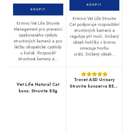
Krmivo Vet Life Struvite
Krmivo Vet Life Struvite
Cat podporuje rozpouštění
Management pro prevenci
struvitových kamenů a
opakovaného výskytu
reguluje pH moči. Snížený
struvitových kamenů a pro
obsah hořčíku v krmivu
léčbu idiopatické cystitidy
omezuje tvorbu
u koček. Rozpouští
urátů. Snížený obsah...
struvitové kameny a...
Trovet ASD Urinary
Vet Life Natural Cat
Struvite konzerva BEEF
konz. Struvite 85g
kočka 6x100g