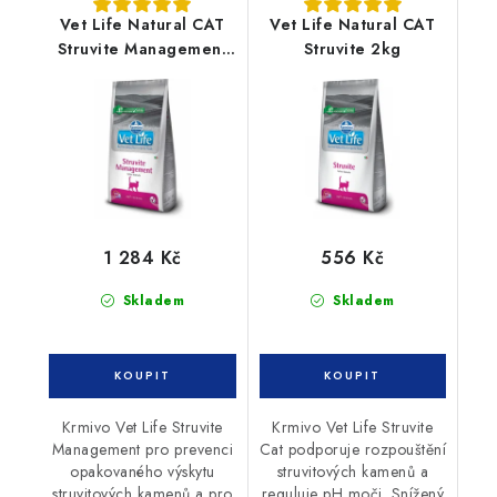
Vet Life Natural CAT
Vet Life Natural CAT
Struvite Management
Struvite 2kg
5kg
1 284 Kč
556 Kč
Skladem
Skladem
Krmivo Vet Life Struvite
Krmivo Vet Life Struvite
Management pro prevenci
Cat podporuje rozpouštění
opakovaného výskytu
struvitových kamenů a
struvitových kamenů a pro
reguluje pH moči. Snížený