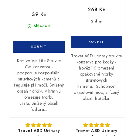
268 Kč
39 Kč
2 dny
Skladem
Trovet ASD urinary struvite
Krmivo Vet Life Struvite
konzerva pro kočky -
Cat konzerva -
hovězí. K omezení
podporuje rozpouštění
opakované tvorby
struvitových kamenů a
struvitových
reguluje pH moči. Snížený
kamenů. Schopnost
obsah hořčíku v krmivu
okyselovat moč, snížený
omezuje tvorbu
obsah hořčíku.
urátů. Snížený obsah
fosforu...
Trovet ASD Urinary
Trovet ASD Urinary