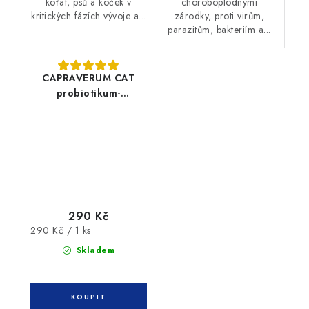
koťat, psů a koček v
choroboplodnými
kritických fázích vývoje a...
zárodky, proti virům,
parazitům, bakteriím a...
CAPRAVERUM CAT
probiotikum-
prebiotikum 30tbl
290 Kč
Měrná
290 Kč / 1 ks
cena:
Skladem