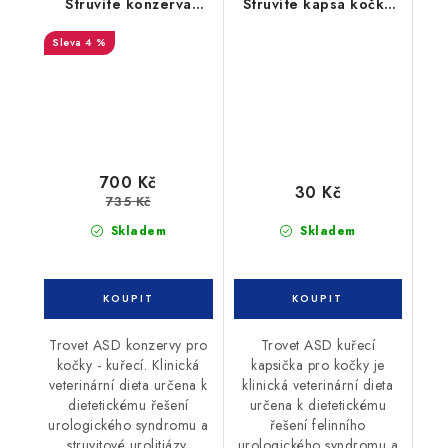
Struvite konzerva
Struvite kapsa kočka
kočka 12 x 200g
80g
4 %
700 Kč
30 Kč
735 Kč
Skladem
Skladem
Trovet ASD konzervy pro
Trovet ASD kuřecí
kočky - kuřecí. Klinická
kapsička pro kočky je
veterinární dieta určena k
klinická veterinární dieta
dietetickému řešení
určena k dietetickému
urologického syndromu a
řešení felinního
struvitové urolitiázy.
urologického syndromu a