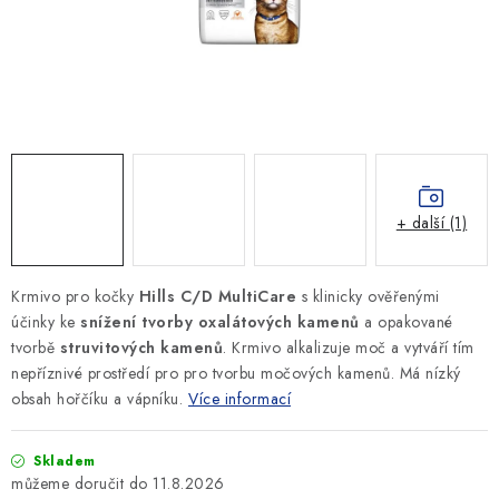
SLEVY
ZNAČKY
Ceník dopravy
Kontakty
Obchodní podmínky
Podmínky ochrany osobních údajů
+ další (1)
Krmivo pro kočky
Hills C/D MultiCare
s klinicky ověřenými
účinky
ke
snížení tvorby oxalátových kamenů
a opakované
tvorbě
struvitových kamenů
. Krmivo alkalizuje moč a vytváří tím
nepříznivé prostředí pro pro tvorbu močových kamenů. M
á nízký
obsah hořčíku a vápníku.
Více informací
Skladem
11.8.2026