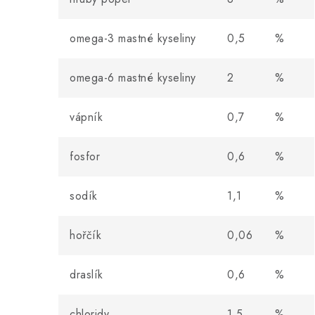
omega-3 mastné kyseliny
0,5
%
omega-6 mastné kyseliny
2
%
vápník
0,7
%
fosfor
0,6
%
sodík
1,1
%
hořčík
0,06
%
draslík
0,6
%
chloridy
1,5
%