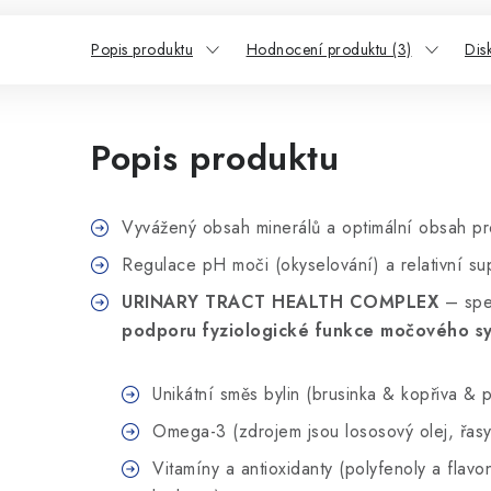
Popis produktu
Hodnocení produktu (3)
Dis
Popis produktu
Vyvážený obsah minerálů a optimální obsah pr
Regulace pH moči (okyselování) a relativní sup
URINARY TRACT HEALTH COMPLEX
– spec
podporu fyziologické funkce močového s
Unikátní směs bylin (brusinka & kopřiva &
Omega-3 (zdrojem jsou lososový olej, řasy
Vitamíny a antioxidanty (polyfenoly a flav