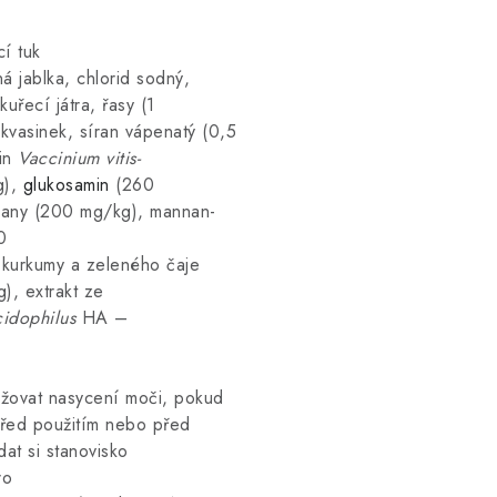
í tuk
á jablka, chlorid sodný,
uřecí játra, řasy (1
h kvasinek, síran vápenatý (0,5
lin
Vaccinium vitis-
g),
glukosamin
(260
ukany (200 mg/kg), mannan-
0
 kurkumy a zeleného čaje
), extrakt ze
cidophilus
HA –
ižovat nasycení moči, pokud
Před použitím nebo před
at si stanovisko
ro