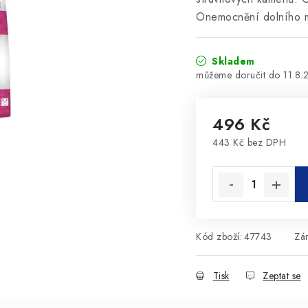
Onemocnění dolního m
Skladem
11.8.
496 Kč
443 Kč bez DPH
Měrná cena:
Kód zboží:
47743
Zá
Tisk
Zeptat se