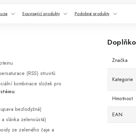
kuze
Související produkty
Podobné produkty
Doplňko
Značka
oteinu
ersaturace (RSS) struvitů
Kategorie
iální kombinace složek pro
ystému
:
Hmotnost
 pupava bezlodyžná)
EAN
 a slávka zelenoústá)
onoidy ze zeleného čaje a