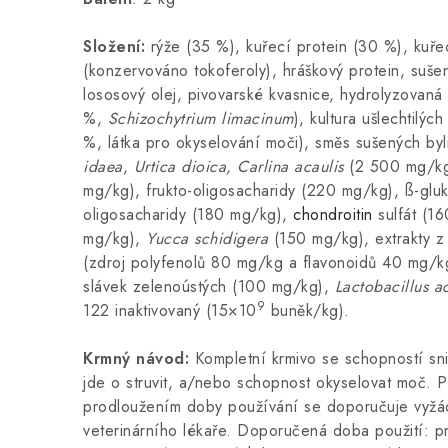
Složení:
rýže (35 %), kuřecí protein (30 %), kuřec
(konzervováno tokoferoly), hráškový protein, sušen
lososový olej, pivovarské kvasnice, hydrolyzovaná k
%,
Schizochytrium limacinum
), kultura ušlechtilýc
%, látka pro okyselování moči), směs sušených by
idaea
,
Urtica dioica, Carlina acaulis
(2 500 mg/k
mg/kg), frukto-oligosacharidy (220 mg/kg), ß-gl
oligosacharidy (180 mg/kg),
chondroitin
sulfát (16
mg/kg),
Yucca schidigera
(150 mg/kg), extrakty z
(zdroj polyfenolů 80 mg/kg a flavonoidů 40 mg/kg
slávek zelenoústých (100 mg/kg),
Lactobacillus a
9
122 inaktivovaný (15×10
buněk/kg).
Krmný návod:
Kompletní krmivo se schopností sn
jde o struvit, a/nebo schopnost okyselovat moč. 
prodloužením doby používání se doporučuje vyžád
veterinárního lékaře. Doporučená doba použití: p