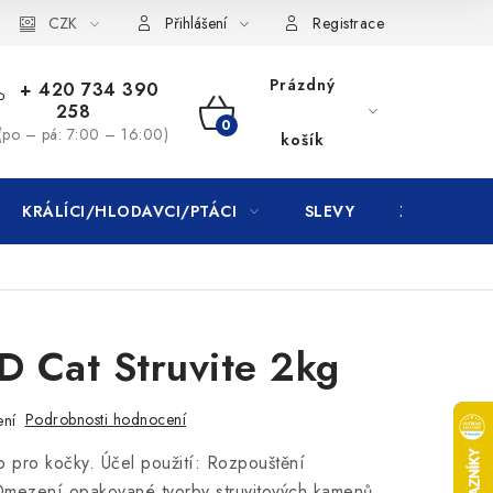
CZK
Přihlášení
Registrace
Prázdný
+ 420 734 390
258
NÁKUPNÍ
(po – pá: 7:00 – 16:00)
košík
KOŠÍK
KRÁLÍCI/HLODAVCI/PTÁCI
SLEVY
ZNAČKY
D Cat Struvite 2kg
Podrobnosti hodnocení
ení
o pro kočky. Účel použití: Rozpouštění
Omezení opakované tvorby struvitových kamenů.