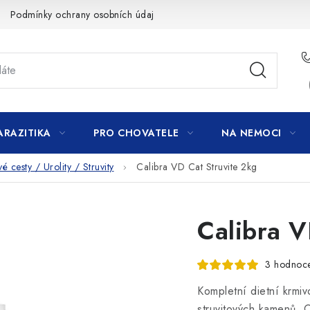
Podmínky ochrany osobních údajů
ARAZITIKA
PRO CHOVATELE
NA NEMOCI
 cesty / Urolity / Struvity
Calibra VD Cat Struvite 2kg
Calibra V
3 hodnoc
Kompletní dietní krmiv
struvitových kamenů. 