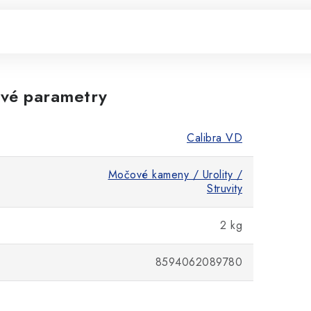
vé parametry
Calibra VD
Močové kameny / Urolity /
Struvity
2 kg
8594062089780