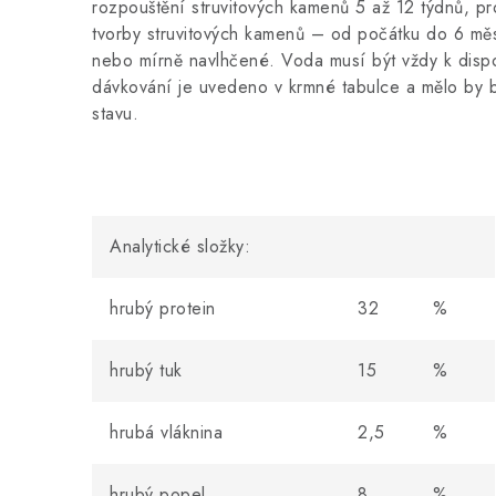
rozpouštění struvitových kamenů 5 až 12 týdnů, 
tvorby struvitových kamenů – od počátku do 6 mě
nebo mírně navlhčené. Voda musí být vždy k disp
dávkování je uvedeno v krmné tabulce a mělo by 
stavu.
Analytické složky:
hrubý protein
32
%
hrubý tuk
15
%
hrubá vláknina
2,5
%
hrubý popel
8
%