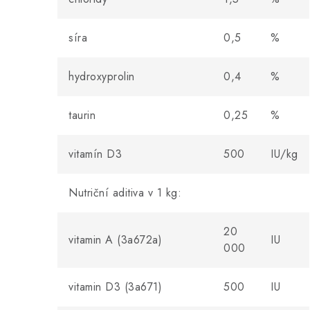
síra
0,5
%
hydroxyprolin
0,4
%
taurin
0,25
%
vitamín D3
500
IU/kg
Nutriční aditiva v 1 kg:
20
vitamin A (3a672a)
IU
000
vitamin D3 (3a671)
500
IU