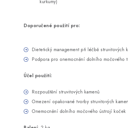
kurkumy)
Doporučené použití pro:
Dietetický management při léčbě struvitových
Podpora pro onemocnění dolního močového t
Účel použití:
Rozpouštění struvitových kamenů
Omezení opakované tvorby struvitových kame
Onemocnění dolního močového ústrojí koček
Balení
: 2 kg