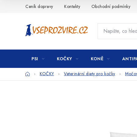
Přejít
Ceník dopravy
Kontakty
Obchodní podmínky
na
obsah
PSI
KOČKY
KONĚ
ANTIP
Domů
KOČKY
Veterinární diety pro kočky
Močové