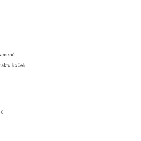
 kamenů
raktu koček
nů