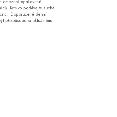
pro omezení opakované
síců. Krmivo podávejte suché
ozici. Doporučené denní
být přizpůsobeno aktuálnímu