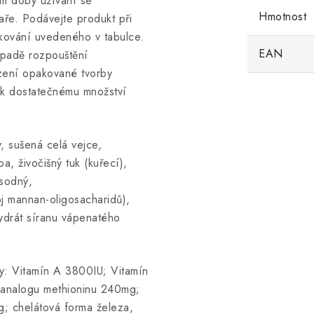
ím doby užívání se
Hmotnost
aře. Podávejte produkt při
kování uvedeného v tabulce.
EAN
ípadě rozpouštění
zení opakované tvorby
p k dostatečnému množství
, sušená celá vejce,
oa, živočišný tuk (kuřecí),
 sodný,
oj mannan-oligosacharidů),
ydrát síranu vápenatého
ky: Vitamín A 3800IU; Vitamín
 analogu methioninu 240mg;
; chelátová forma železa,