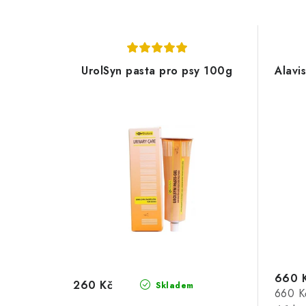
UrolSyn pasta pro psy 100g
Alavi
660 
260 Kč
Skladem
Měrná
660 K