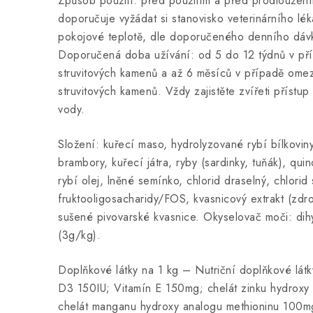
Způsob použití: před použitím a před prodloužen
doporučuje vyžádat si stanovisko veterinárního lék
pokojové teplotě, dle doporučeného denního dáv
Doporučená doba užívání: od 5 do 12 týdnů v př
struvitových kamenů a až 6 měsíců v případě ome
struvitových kamenů. Vždy zajistěte zvířeti přístu
vody.
Složení: kuřecí maso, hydrolyzované rybí bílkoviny
brambory, kuřecí játra, ryby (sardinky, tuňák), quin
rybí olej, lněné semínko, chlorid draselný, chlorid
fruktooligosacharidy/FOS, kvasnicový extrakt (zdr
sušené pivovarské kvasnice. Okyselovač moči: dih
(3g/kg).
Doplňkové látky na 1 kg – Nutriční doplňkové lát
D3 150IU; Vitamín E 150mg; chelát zinku hydroxy
chelát manganu hydroxy analogu methioninu 100mg