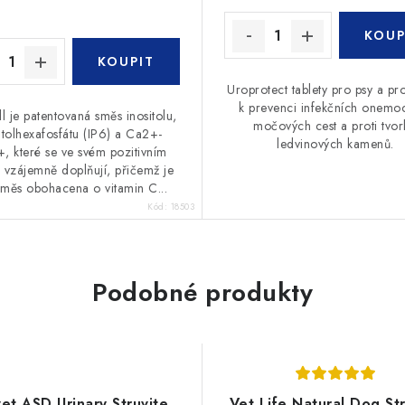
Uroprotect tablety pro psy a pr
k prevenci infekčních onemo
l je patentovaná směs inositolu,
močových cest a proti tvo
itolhexafosfátu (IP6) a Ca2+-
ledvinových kamenů.
, které se ve svém pozitivním
 vzájemně doplňují, přičemž je
směs obohacena o vitamin C...
Kód:
18503
Podobné produkty
et ASD Urinary Struvite
Vet Life Natural Dog Str