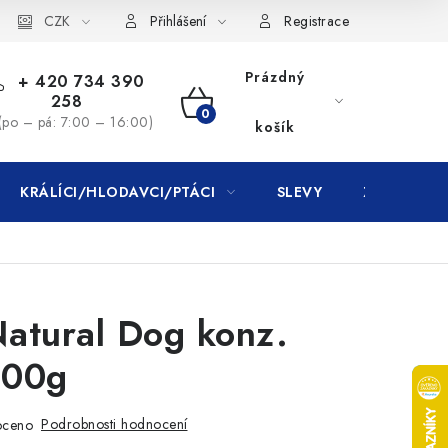
CZK
Přihlášení
Registrace
Prázdný
+ 420 734 390
258
NÁKUPNÍ
(po – pá: 7:00 – 16:00)
košík
KOŠÍK
KRÁLÍCI/HLODAVCI/PTÁCI
SLEVY
ZNAČKY
Natural Dog konz.
300g
Podrobnosti hodnocení
oceno