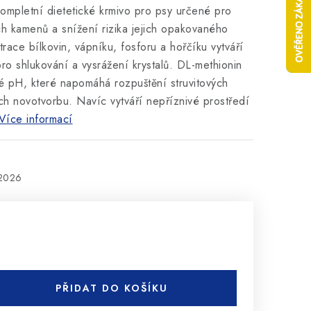
kompletní dietetické krmivo pro psy určené pro
ch kamenů a snížení rizika jejich opakovaného
race bílkovin, vápníku, fosforu a hořčíku vytváří
ro shlukování a vysrážení krystalů. DL-methionin
lé pH, které napomáhá rozpuštění struvitových
ch novotvorbu. Navíc vytváří nepříznivé prostředí
Více informací
.2026
PŘIDAT DO KOŠÍKU