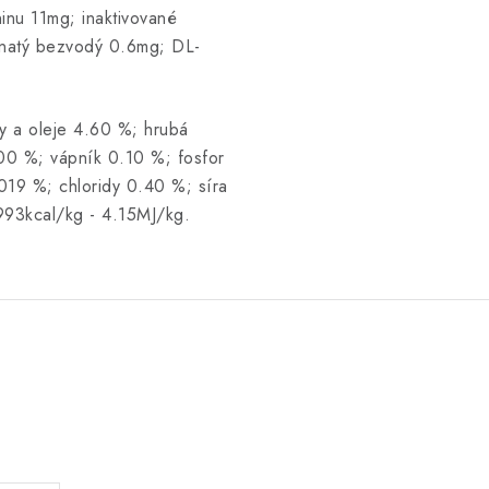
inu 11mg; inaktivované
enatý bezvodý 0.6mg; DL-
ky a oleje 4.60 %; hrubá
.00 %; vápník 0.10 %; fosfor
019 %; chloridy 0.40 %; síra
993kcal/kg - 4.15MJ/kg.
.