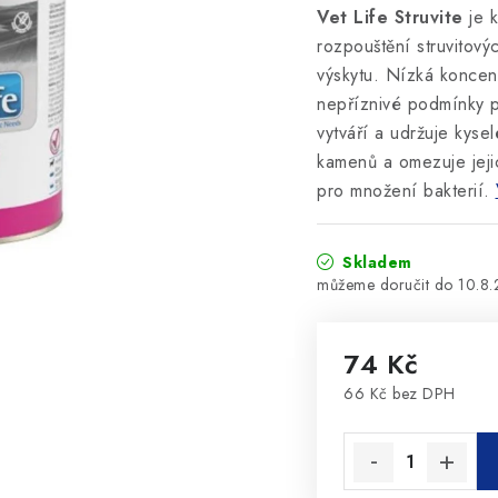
Vet Life Struvite
je 
rozpouštění struvitový
výskytu.
Nízká koncent
nepříznivé podmínky p
vytváří a udržuje kyse
kamenů a omezuje jeji
pro množení bakterií.
Skladem
10.8
74 Kč
66 Kč bez DPH
Měrná cena: