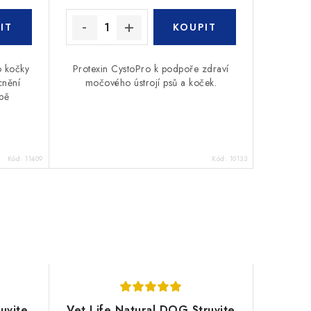
o kočky
Protexin CystoPro k podpoře zdraví
cnění
močového ústrojí psů a koček.
rbě
Kód:
11409
Kód:
10133
uvite
Vet Life Natural DOG Struvite