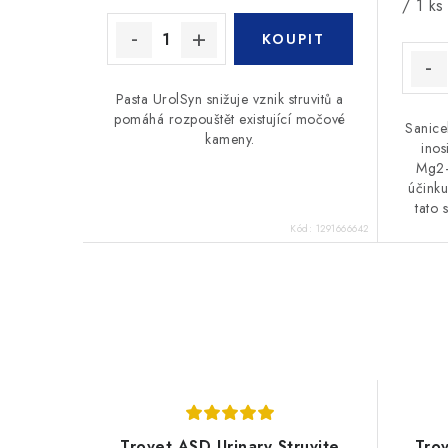
cena:
/ 1 ks
Pasta UrolSyn snižuje vznik struvitů a
pomáhá rozpouštět existující močové
Sanicel
kameny.
inos
Mg2+
účinku
tato 
Kód:
1291666642
Trovet ASD Urinary Struvite
Trov