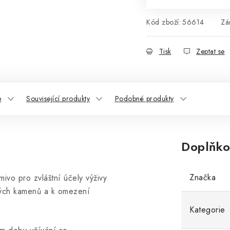
Kód zboží:
56614
Zá
Tisk
Zeptat se
e
Související produkty
Podobné produkty
Doplňko
Značka
mivo pro zvláštní účely výživy
vých kamenů a k omezení
Kategorie