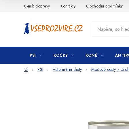
Přejít
Ceník dopravy
Kontakty
Obchodní podmínky
na
obsah
PSI
KOČKY
KONĚ
ANTIP
Domů
PSI
Veterinární diety
Močové cesty / Urolit