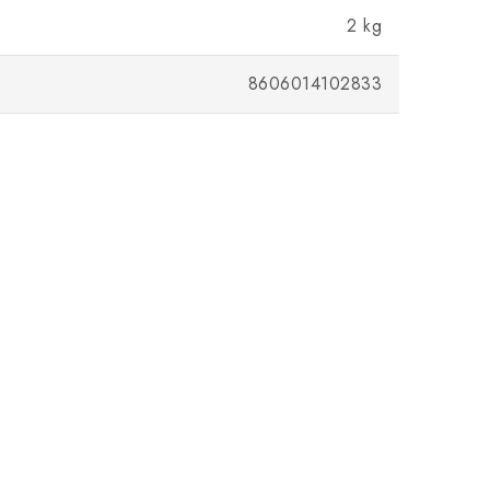
2 kg
8606014102833