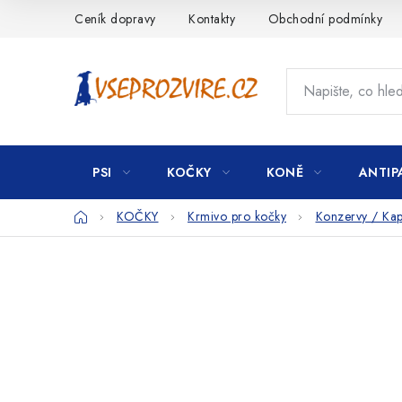
Přejít
Ceník dopravy
Kontakty
Obchodní podmínky
na
obsah
PSI
KOČKY
KONĚ
ANTIP
Domů
KOČKY
Krmivo pro kočky
Konzervy / Kap