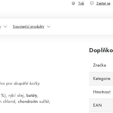
Tisk
Zeptat se
e
Související produkty
Doplňko
Značka
Kategorie
ivo pro dospělé kočky.
Hmotnost
 %), rybí olej,
batáty
,
n chlorid,
chondroitin
sulfát,
EAN