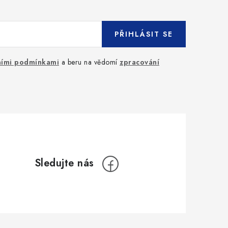
PŘIHLÁSIT SE
ími podmínkami
a beru na vědomí
zpracování