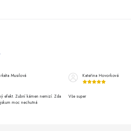
e
rkéta Musilová
Kateřina Hovorková
ý efekt. Zubní kámen nemizí. Zda
Vše super
pejskum moc nechutná