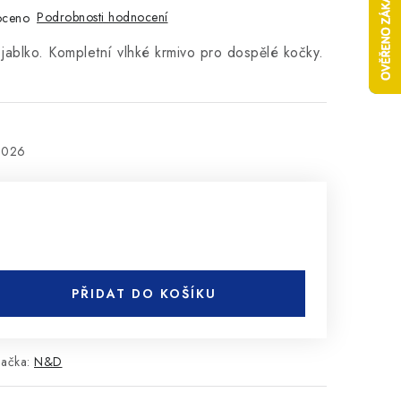
Podrobnosti hodnocení
oceno
jablko. Kompletní vlhké krmivo pro dospělé kočky.
2026
PŘIDAT DO KOŠÍKU
načka:
N&D