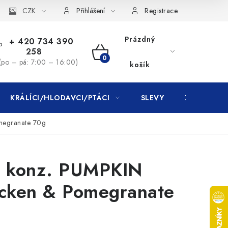
CZK
Přihlášení
Registrace
Prázdný
+ 420 734 390
258
NÁKUPNÍ
(po – pá: 7:00 – 16:00)
košík
KOŠÍK
KRÁLÍCI/HLODAVCI/PTÁCI
SLEVY
ZNAČKY
megranate 70g
 konz. PUMPKIN
icken & Pomegranate