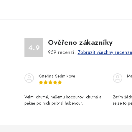
Ověřeno zákazníky
4.9
959
recenzí.
Zobrazit všechny recenz
Kateřina Sedmikova
Ma
Velmi chutné, našemu kocourovi chutná a
Zatím žádn
pěkně po nich přibral hubeňour.
se,že to 