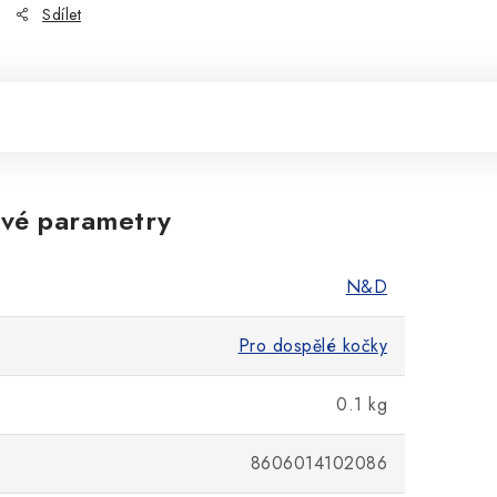
Sdílet
vé parametry
N&D
Pro dospělé kočky
0.1 kg
8606014102086