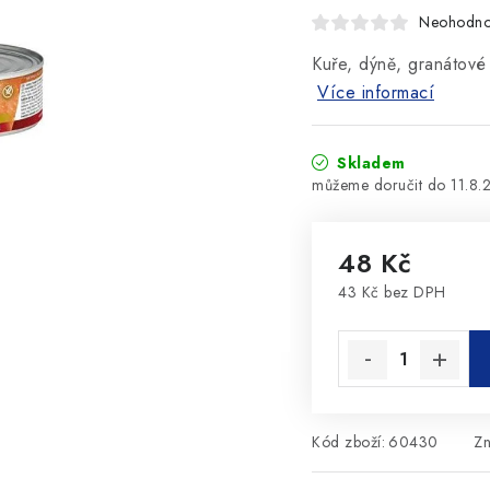
Neohodn
Kuře, dýně, granátové 
Více informací
Skladem
11.8.
48 Kč
43 Kč bez DPH
Měrná cena:
Kód zboží:
60430
Z