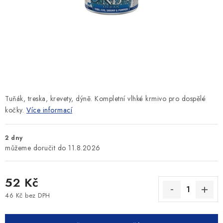
SLEVY
ZNAČKY
Ceník dopravy
Kontakty
Obchodní podmínky
Podmínky ochrany osobních údajů
Tuňák, treska, krevety, dýně. Kompletní vlhké krmivo pro dospělé
kočky.
Více informací
2 dny
11.8.2026
52 Kč
46 Kč bez DPH
Měrná cena: