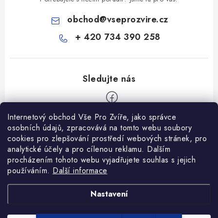
obchod
@
vseprozvire.cz
+ 420 734 390 258
Internetový obchod Vše Pro Zvíře, jako správce
Z
osobních údajů, zpracovává na tomto webu soubory
á
cookies pro zlepšování prostředí webových stránek, pro
Informace pro Vás
p
analytické účely a pro cílenou reklamu. Dalším
procházením tohoto webu vyjadřujete souhlas s jejich
a
Ceník dopravy
používáním.
Další informace
t
Kontakty
í
Obchodní podmínky
Heuréka recenze
VseProZvire.cz 2011-2024
Nastavení
VetPlus
Obchodní podmínky