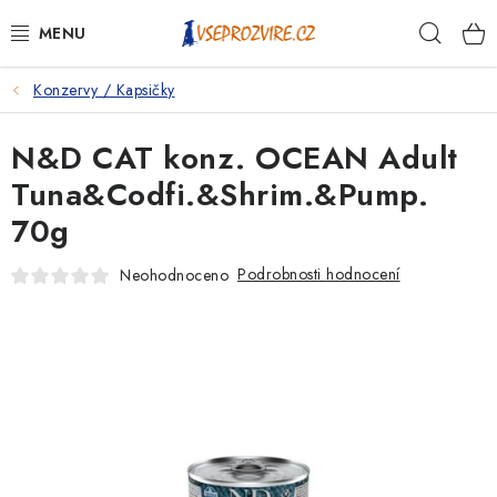
Přejít
Hleda
na
obsah
Konzervy / Kapsičky
PSI
N&D CAT konz. OCEAN Adult
KOČKY
Tuna&Codfi.&Shrim.&Pump.
KONĚ
70g
ANTIPARAZITIKA
Podrobnosti hodnocení
Neohodnoceno
PRO CHOVATELE
NA NEMOCI
KRÁLÍCI/HLODAVCI/PTÁCI