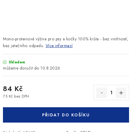
SLEVY
ZNAČKY
Ceník dopravy
Kontakty
Obchodní podmínky
Mono-proteinová výživa pro psy a kočky 100% krůta - bez vnitřností,
Podmínky ochrany osobních údajů
bez jatečního odpadu.
Více informací
Skladem
10.8.2026
84 Kč
75 Kč bez DPH
Měrná cena:
PŘIDAT DO KOŠÍKU