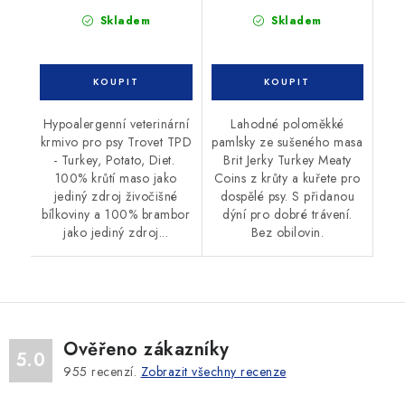
Skladem
Skladem
Hypoalergenní veterinární
Lahodné poloměkké
krmivo pro psy Trovet TPD
pamlsky ze sušeného masa
- Turkey, Potato, Diet.
Brit Jerky Turkey Meaty
100% krůtí maso jako
Coins z krůty a kuřete pro
jediný zdroj živočišné
dospělé psy. S přidanou
bílkoviny a 100% brambor
dýní pro dobré trávení.
jako jediný zdroj...
Bez obilovin.
Ověřeno zákazníky
5.0
955
recenzí.
Zobrazit všechny recenze