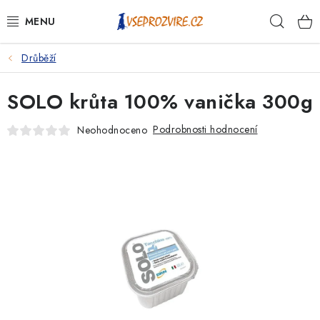
Přejít
Hleda
na
obsah
Drůběží
PSI
SOLO krůta 100% vanička 300g
KOČKY
Podrobnosti hodnocení
Neohodnoceno
KONĚ
ANTIPARAZITIKA
PRO CHOVATELE
NA NEMOCI
KRÁLÍCI/HLODAVCI/PTÁCI