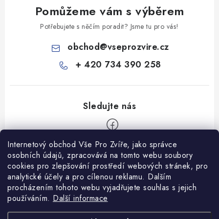
Pomůžeme vám s výběrem
Potřebujete s něčím poradit? Jsme tu pro vás!
obchod
@
vseprozvire.cz
+ 420 734 390 258
Internetový obchod Vše Pro Zvíře, jako správce
Z
osobních údajů, zpracovává na tomto webu soubory
á
cookies pro zlepšování prostředí webových stránek, pro
Informace pro Vás
analytické účely a pro cílenou reklamu. Dalším
p
procházením tohoto webu vyjadřujete souhlas s jejich
a
Ceník dopravy
používáním.
Další informace
t
Kontakty