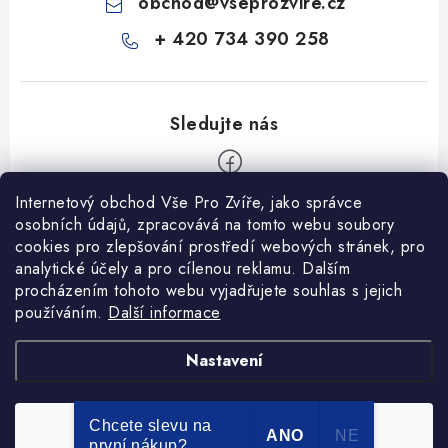
obchod
@
vseprozvire.cz
+ 420 734 390 258
Internetový obchod Vše Pro Zvíře, jako správce
Z
osobních údajů, zpracovává na tomto webu soubory
á
cookies pro zlepšování prostředí webových stránek, pro
Informace pro Vás
analytické účely a pro cílenou reklamu. Dalším
p
procházením tohoto webu vyjadřujete souhlas s jejich
a
Ceník dopravy
používáním.
Další informace
t
Kontakty
í
Obchodní podmínky
Heuréka recenze
VseProZvire.cz 2011-2024
Nastavení
VetPlus
Obchodní podmínky
Podmínky ochrany osobních údajů
Chcete slevu na
Souhlasím
Copyright 2026
Vše Pro Zvíře
. Všechna práva vyhrazena.
ANO
NE
první nákup?