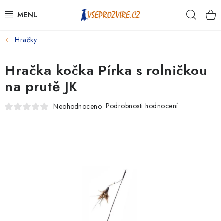
Přejít
Hleda
na
obsah
Hračky
PSI
Hračka kočka Pírka s rolničkou
KOČKY
na prutě JK
KONĚ
Podrobnosti hodnocení
Neohodnoceno
ANTIPARAZITIKA
PRO CHOVATELE
NA NEMOCI
KRÁLÍCI/HLODAVCI/PTÁCI