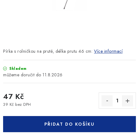
SLEVY
ZNAČKY
Ceník dopravy
Kontakty
Obchodní podmínky
Podmínky ochrany osobních údajů
Pírka s rolničkou na prutě, délka prutu 46 cm:
Více informací
Skladem
11.8.2026
47 Kč
39 Kč bez DPH
Měrná cena:
PŘIDAT DO KOŠÍKU