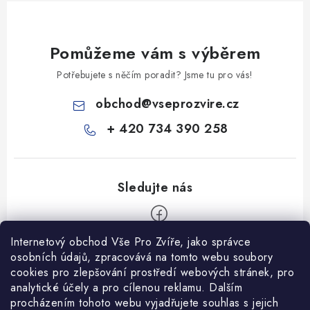
Pomůžeme vám s výběrem
Potřebujete s něčím poradit? Jsme tu pro vás!
obchod
@
vseprozvire.cz
+ 420 734 390 258
Internetový obchod Vše Pro Zvíře, jako správce
Z
osobních údajů, zpracovává na tomto webu soubory
á
cookies pro zlepšování prostředí webových stránek, pro
Informace pro Vás
analytické účely a pro cílenou reklamu. Dalším
p
procházením tohoto webu vyjadřujete souhlas s jejich