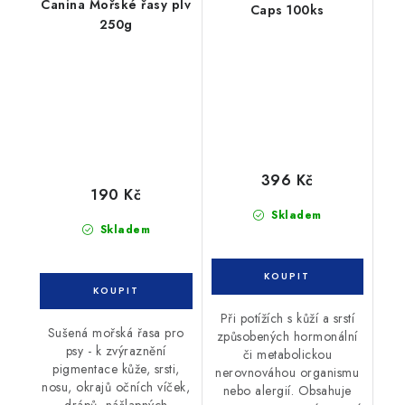
Canina Mořské řasy plv
Caps 100ks
250g
396 Kč
190 Kč
Skladem
Skladem
Při potížích s kůží a srstí
Sušená mořská řasa pro
způsobených hormonální
psy - k zvýraznění
či metabolickou
pigmentace kůže, srsti,
nerovnováhou organismu
nosu, okrajů očních víček,
nebo alergií. Obsahuje