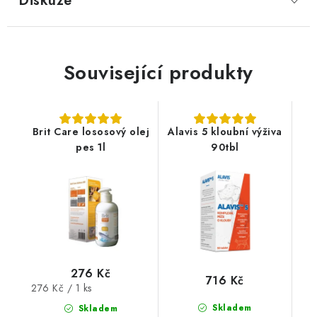
Diskuze
Související produkty
Brit Care lososový olej
Alavis 5 kloubní výživa
pes 1l
90tbl
276 Kč
716 Kč
Měrná
276 Kč / 1 ks
cena:
Skladem
Skladem