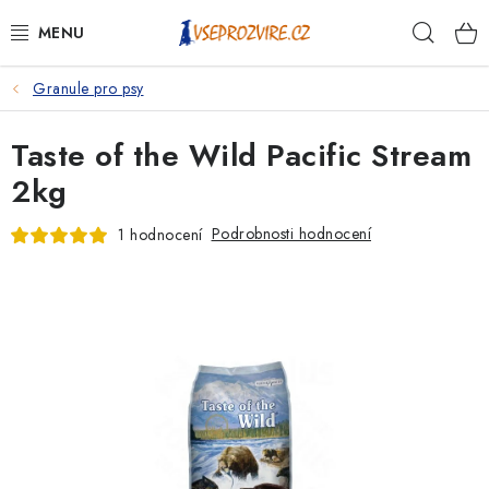
Přejít
Hleda
na
obsah
Granule pro psy
PSI
Taste of the Wild Pacific Stream
KOČKY
2kg
KONĚ
Podrobnosti hodnocení
1 hodnocení
ANTIPARAZITIKA
PRO CHOVATELE
NA NEMOCI
KRÁLÍCI/HLODAVCI/PTÁCI