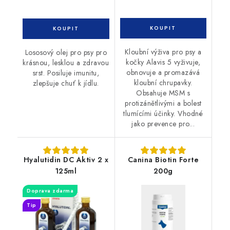
Kloubní výživa pro psy a
Lososový olej pro psy pro
kočky Alavis 5 vyživuje,
krásnou, lesklou a zdravou
obnovuje a promazává
srst. Posiluje imunitu,
kloubní chrupavky.
zlepšuje chuť k jídlu.
Obsahuje MSM s
protizánětlivými a bolest
tlumícími účinky. Vhodné
jako prevence pro...
Hyalutidin DC Aktiv 2 x
Canina Biotin Forte
125ml
200g
Doprava zdarma
Tip