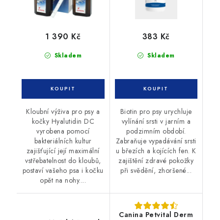
1 390 Kč
383 Kč
Skladem
Skladem
Kloubní výživa pro psy a
Biotin pro psy urychluje
kočky Hyalutidin DC
vylínání srsti v jarním a
vyrobena pomocí
podzimním období.
bakteriálních kultur
Zabraňuje vypadávání srsti
zajišťující její maximální
u březích a kojících fen. K
vstřebatelnost do kloubů,
zajištění zdravé pokožky
postaví vašeho psa i kočku
při svědění, zhoršené...
opět na nohy....
Canina Petvital Derm