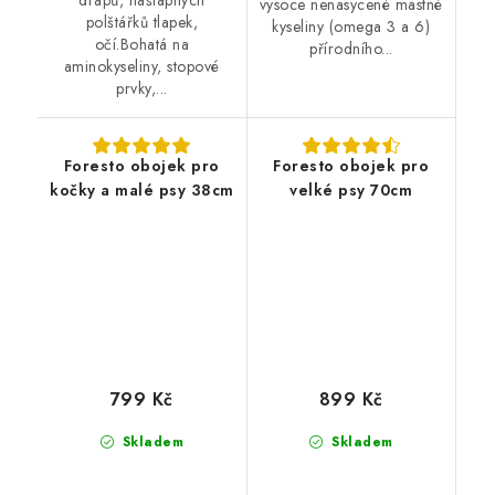
drápů, nášlapných
vysoce nenasycené mastné
polštářků tlapek,
kyseliny (omega 3 a 6)
očí.Bohatá na
přírodního...
aminokyseliny, stopové
prvky,...
Foresto obojek pro
Foresto obojek pro
kočky a malé psy 38cm
velké psy 70cm
799 Kč
899 Kč
Skladem
Skladem