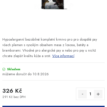
SLEVY
ZNAČKY
Ceník dopravy
Kontakty
Obchodní podmínky
Podmínky ochrany osobních údajů
Hypoalergenní bezobilné kompletní krmivo pro pro dospělé psy
všech plemen s vysokým obsahem masa z lososa, batáty a
bramborami. Vhodné pro alergické psy a nebo pro psy u nichž
chcete zlepšit kvalitu kůže a srsti.
Více informací
Skladem
10.8.2026
326 Kč
291 Kč bez DPH
Měrná cena: