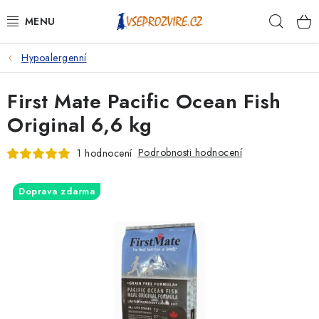
Přejít
Hleda
na
obsah
Hypoalergenní
PSI
First Mate Pacific Ocean Fish
KOČKY
Original 6,6 kg
KONĚ
Podrobnosti hodnocení
1 hodnocení
ANTIPARAZITIKA
Doprava zdarma
PRO CHOVATELE
NA NEMOCI
KRÁLÍCI/HLODAVCI/PTÁCI