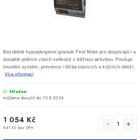
SLEVY
ZNAČKY
Ceník dopravy
Kontakty
Obchodní podmínky
Podmínky ochrany osobních údajů
Bezobilné hypoalergenní granule First Mate pro dospívající a
dospělé jedince všech velikostí s běžnou aktivitou. Posiluje
imunitní systém, prevence i léčba trávicích a kožních obtíží.
Více informací
Skladem
10.8.2026
1 054 Kč
941 Kč bez DPH
Měrná cena: