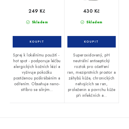
249 Kč
430 Kč
Skladem
Skladem
Sprej k lokálnímu použití -
Superoxidovaný, pH
hot spot - podporuje léčbu
neutrální antiseptický
alergických kožních lézí a
roztok pro ošetření
vyživuje pokožku
ran, meziprstních prostor a
postiženou poškrábáním a
záhybů kůže, chronických
odřením. Obsahuje nano-
nehojících se ran,
stříbro se silným...
proleženin a povrchu kůže
při infekčních a...