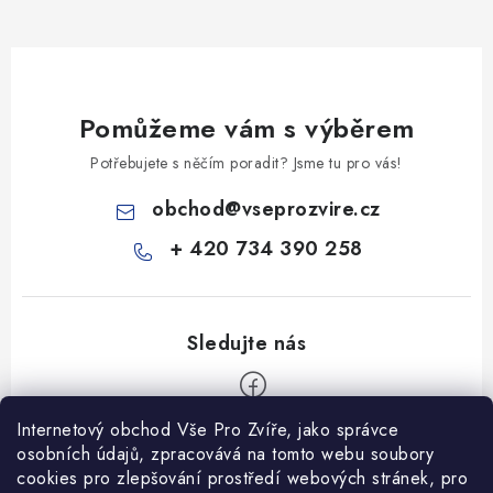
Pomůžeme vám s výběrem
Potřebujete s něčím poradit? Jsme tu pro vás!
obchod
@
vseprozvire.cz
+ 420 734 390 258
Internetový obchod Vše Pro Zvíře, jako správce
Z
osobních údajů, zpracovává na tomto webu soubory
á
cookies pro zlepšování prostředí webových stránek, pro