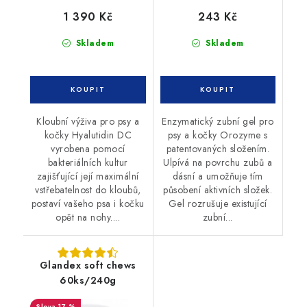
1 390 Kč
243 Kč
Skladem
Skladem
Kloubní výživa pro psy a
Enzymatický zubní gel pro
kočky Hyalutidin DC
psy a kočky Orozyme s
vyrobena pomocí
patentovaných složením.
bakteriálních kultur
Ulpívá na povrchu zubů a
zajišťující její maximální
dásní a umožňuje tím
vstřebatelnost do kloubů,
působení aktivních složek.
postaví vašeho psa i kočku
Gel rozrušuje existující
opět na nohy....
zubní...
Glandex soft chews
60ks/240g
17 %