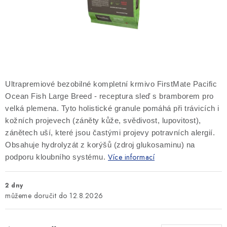
SLEVY
ZNAČKY
Ceník dopravy
Kontakty
Obchodní podmínky
Podmínky ochrany osobních údajů
Ultrapremiové bezobilné kompletní krmivo FirstMate Pacific
Ocean Fish Large Breed - receptura sleď s bramborem pro
velká plemena. Tyto holistické granule pomáhá při trávicích i
kožních projevech (záněty kůže, svědivost, lupovitost),
zánětech uší, které jsou častými projevy potravních alergií.
Obsahuje hydrolyzát z korýšů (zdroj glukosaminu) na
Více informací
podporu kloubního systému.
2 dny
12.8.2026