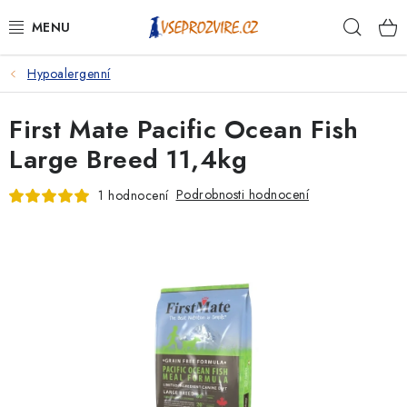
Přejít
Hleda
na
obsah
Hypoalergenní
PSI
First Mate Pacific Ocean Fish
KOČKY
Large Breed 11,4kg
KONĚ
Podrobnosti hodnocení
1 hodnocení
ANTIPARAZITIKA
PRO CHOVATELE
NA NEMOCI
KRÁLÍCI/HLODAVCI/PTÁCI