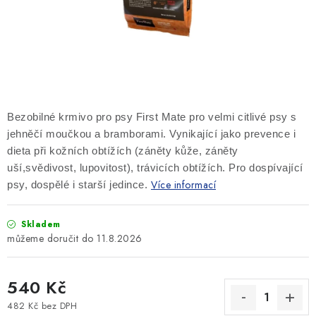
SLEVY
ZNAČKY
Ceník dopravy
Kontakty
Obchodní podmínky
Podmínky ochrany osobních údajů
Bezobilné krmivo pro psy First Mate pro velmi citlivé psy s
jehněčí moučkou a bramborami. Vynikající jako prevence i
dieta při kožních obtížích (záněty kůže, záněty
uší,svědivost, lupovitost), trávicích obtížích. Pro dospívající
Více informací
psy, dospělé i starší jedince.
Skladem
11.8.2026
540 Kč
482 Kč bez DPH