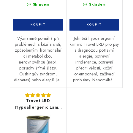
Skladem
Skladem
Významně pomáhá při
Jehněčí hypoalergenní
problémech s kůží a srstí,
krmivo Trovet LRD pro psy
způsobenými hormonální
s diagnózou potravní
či metabolickou
alergie, potravní
nerovnováhou (např.
intolerance, potravní
poruchy štítné žlázy,
přecitlivělosti, kožní
Cushingův syndrom,
onemocnění, zažívací
diabetes) nebo alergií. Je...
problémy. Napomáhá...
Trovet LRD
Hypoallergenic Lamb
konzerva pes 400g