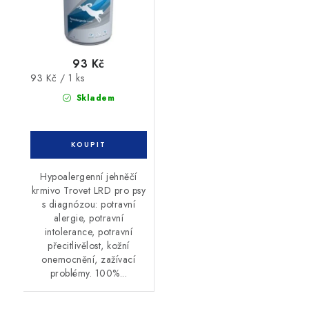
93 Kč
Měrná
93 Kč / 1 ks
cena:
Skladem
Hypoalergenní jehněčí
krmivo Trovet LRD pro psy
s diagnózou: potravní
alergie, potravní
intolerance, potravní
přecitlivělost, kožní
onemocnění, zažívací
problémy. 100%...