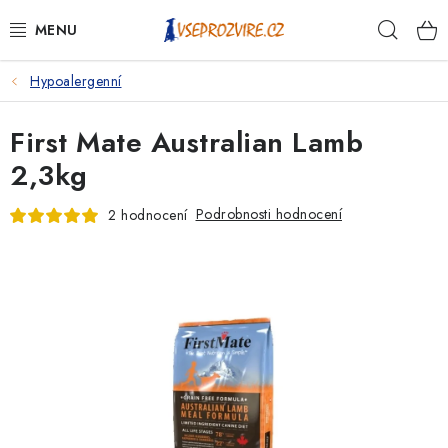
Přejít
Hleda
na
obsah
Hypoalergenní
PSI
First Mate Australian Lamb
KOČKY
2,3kg
KONĚ
Podrobnosti hodnocení
2 hodnocení
ANTIPARAZITIKA
PRO CHOVATELE
NA NEMOCI
KRÁLÍCI/HLODAVCI/PTÁCI