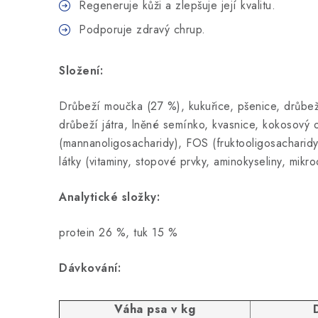
Regeneruje kůži a zlepšuje její kvalitu.
Podporuje zdravý chrup.
Složení:
Drůbeží moučka (27 %), kukuřice, pšenice, drůbež
drůbeží játra, lněné semínko, kvasnice, kokosový 
(mannanoligosacharidy), FOS (fruktooligosacharid
látky (vitaminy, stopové prvky, aminokyseliny, mikr
Analytické složky:
protein 26 %, tuk 15 %
Dávkování:
Váha psa v kg