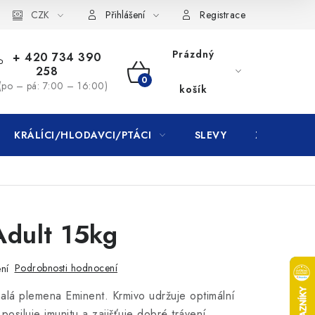
CZK
Přihlášení
Registrace
Prázdný
+ 420 734 390
258
NÁKUPNÍ
(po – pá: 7:00 – 16:00)
košík
KOŠÍK
KRÁLÍCI/HLODAVCI/PTÁCI
SLEVY
ZNAČKY
Adult 15kg
Podrobnosti hodnocení
ní
malá plemena Eminent. Krmivo udržuje optimální
, posiluje imunitu a zajišťuje dobré trávení.