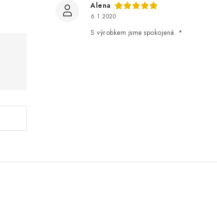
Alena
6.1.2020
S výrobkem jsme spokojená. *
.