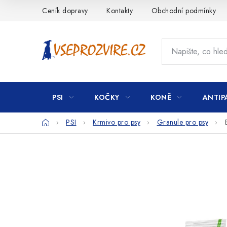
Přejít
Ceník dopravy
Kontakty
Obchodní podmínky
na
obsah
PSI
KOČKY
KONĚ
ANTIP
Domů
PSI
Krmivo pro psy
Granule pro psy