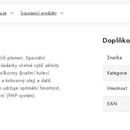
kuze
Související produkty
Doplňko
Značka
ích plemen. Speciální
adavky včetně vyšší aktivity
lkoviny (kvalitní kuřecí
Kategorie
 a kokosový olej) a další
ivo udržuje optimální hmotnost,
Hmotnost
ávení (FMP systém).
EAN