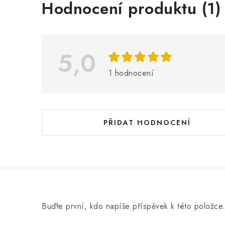
V
Hodnocení produktu (1)
ý
p
i
5,0
s
1 hodnocení
h
o
d
PŘIDAT HODNOCENÍ
n
o
c
e
n
Buďte první, kdo napíše příspěvek k této položce
í