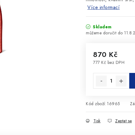
Více informací
Skladem
11.8.
870 Kč
777 Kč bez DPH
Měrná cena:
Kód zboží:
16965
Zá
Tisk
Zeptat se