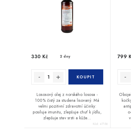
330 Kč
799 
2 dny
Lososový olej z norského lososa -
Obojek
100% čistý za studena lisovaný. Má
kočky
velmi pozitivní zdravotní účinky:
anti
posiluje imunitu, zlepšuje chuť k jídlu,
o
zlepšuje stav srsti a kůže....
Kód:
47156