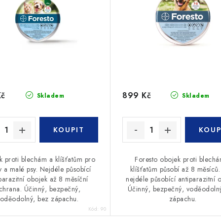
Kč
899 Kč
Skladem
Skladem
 proti blechám a klíšťatům pro
Foresto obojek proti blech
 a malé psy. Nejdéle působící
klíšťatům působí až 8 měsíců. 
parazitní obojek až 8 měsíční
nejdéle působící antiparazitní 
chrana. Účinný, bezpečný,
Účinný, bezpečný, voděodoln
voděodolný, bez zápachu.
zápachu.
Kód:
90