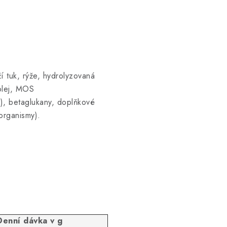
í tuk, rýže, hydrolyzovaná
olej, MOS
y), betaglukany, doplňkové
oorganismy).
Denní dávka v g