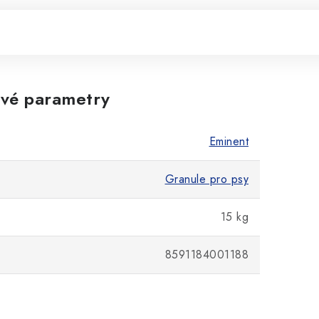
vé parametry
Eminent
Granule pro psy
15 kg
8591184001188