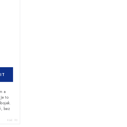
ám a
Je to
obojek.
ý, bez
Kód:
93