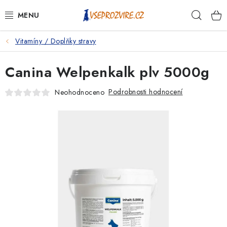
Přejít
Hleda
na
obsah
Vitamíny / Doplňky stravy
PSI
Canina Welpenkalk plv 5000g
KOČKY
Podrobnosti hodnocení
Neohodnoceno
KONĚ
ANTIPARAZITIKA
PRO CHOVATELE
NA NEMOCI
KRÁLÍCI/HLODAVCI/PTÁCI