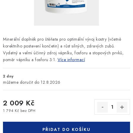
SLEVY
ZNAČKY
Ceník dopravy
Kontakty
Obchodní podmínky
Minerální doplněk pro štěňata pro optimální vývoj kostry (včetně
Podmínky ochrany osobních údajů
korektního postavení končetin) a růst silných, zdravých zubů.
Vydatný a velmi účinný zdroj vápníku, fosforu a stopových prvků,
poměr vápníku a fosforu 3:1.
Více informací
2 dny
12.8.2026
2 009 Kč
1 794 Kč bez DPH
Měrná cena:
PŘIDAT DO KOŠÍKU