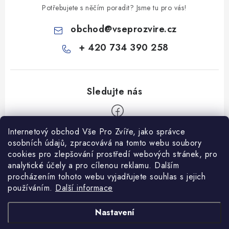
Potřebujete s něčím poradit? Jsme tu pro vás!
obchod
@
vseprozvire.cz
+ 420 734 390 258
Internetový obchod Vše Pro Zvíře, jako správce
Z
osobních údajů, zpracovává na tomto webu soubory
á
cookies pro zlepšování prostředí webových stránek, pro
Informace pro Vás
p
analytické účely a pro cílenou reklamu. Dalším
procházením tohoto webu vyjadřujete souhlas s jejich
a
Ceník dopravy
používáním.
Další informace
t
Kontakty
í
Obchodní podmínky
Heuréka recenze
VseProZvire.cz 2011-2024
Nastavení
VetPlus
Obchodní podmínky