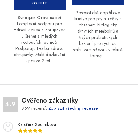
Postbiotické doplňkové
Synoquin Grow nabízí
krmivo pro psy a kočky s
komplexní podporu pro
obsahem biologicky
zdraví kloubů a chrupavek
aktivních metabolitů a
u štěňat a mladých
živých probiotických
rostoucích jedinců.
bakterií pro rychlou
Podporuje tvorbu zdravé
stabilizaci střeva - v tekuté
chrupavky. Malé dávkování
formě.
- pouze 2 tbl...
Ověřeno zákazníky
4.9
959
recenzí.
Zobrazit všechny recenze
Kateřina Sedmikova