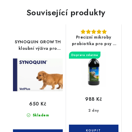
Související produkty
Precizní mikroby
SYNOQUIN GROWTH
probiotika pro psy a
kloubní výživa pro
kočky 1000ml
štěňata 60tbl
Doprava zdarma
988 Kč
650 Kč
2 dny
Skladem