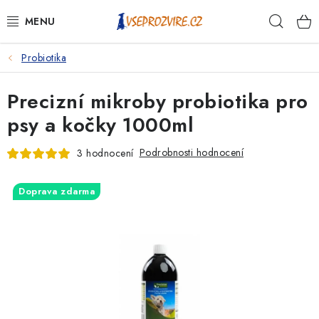
Přejít
Hleda
na
obsah
Probiotika
PSI
Precizní mikroby probiotika pro
KOČKY
psy a kočky 1000ml
KONĚ
Podrobnosti hodnocení
3 hodnocení
ANTIPARAZITIKA
Doprava zdarma
PRO CHOVATELE
NA NEMOCI
KRÁLÍCI/HLODAVCI/PTÁCI