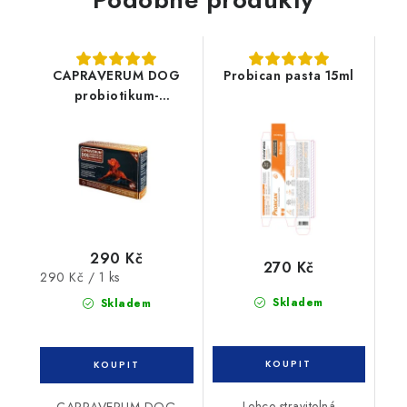
CAPRAVERUM DOG
Probican pasta 15ml
probiotikum-
prebiotikum 30tbl
290 Kč
270 Kč
Měrná
290 Kč / 1 ks
cena:
Skladem
Skladem
Lehce stravitelná
CAPRAVERUM DOG