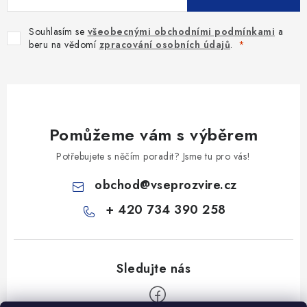
Souhlasím se
všeobecnými obchodními podmínkami
a
beru na vědomí
zpracování osobních údajů
.
Pomůžeme vám s výběrem
Potřebujete s něčím poradit? Jsme tu pro vás!
obchod
@
vseprozvire.cz
+ 420 734 390 258