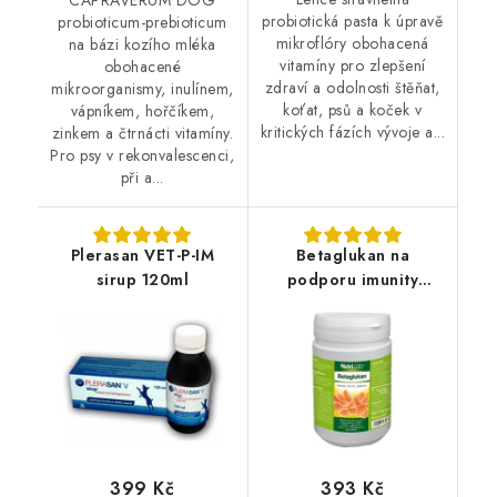
probiotická pasta k úpravě
probioticum-prebioticum
mikroflóry obohacená
na bázi kozího mléka
vitamíny pro zlepšení
obohacené
zdraví a odolnosti štěňat,
mikroorganismy, inulínem,
koťat, psů a koček v
vápníkem, hořčíkem,
kritických fázích vývoje a...
zinkem a čtrnácti vitamíny.
Pro psy v rekonvalescenci,
při a...
Plerasan VET-P-IM
Betaglukan na
sirup 120ml
podporu imunity
Nutrimix 500g
399 Kč
393 Kč