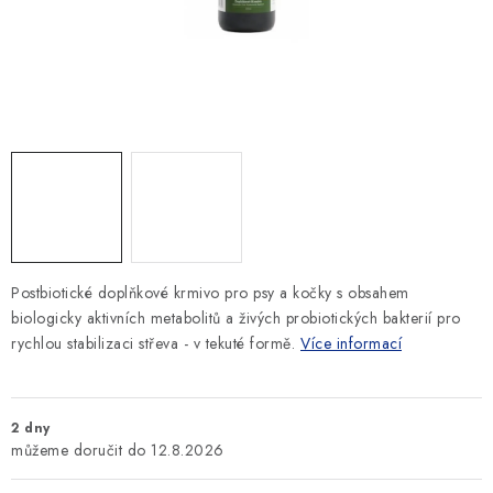
SLEVY
ZNAČKY
Ceník dopravy
Kontakty
Obchodní podmínky
Podmínky ochrany osobních údajů
Postbiotické doplňkové krmivo pro psy a kočky s obsahem
biologicky aktivních metabolitů a živých probiotických bakterií pro
rychlou stabilizaci střeva - v tekuté formě.
Více informací
2 dny
12.8.2026