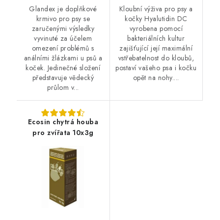
Glandex je doplňkové
Kloubní výživa pro psy a
krmivo pro psy se
kočky Hyalutidin DC
zaručenými výsledky
vyrobena pomocí
vyvinuté za účelem
bakteriálních kultur
omezení problémů s
zajišťující její maximální
análními žlázkami u psů a
vstřebatelnost do kloubů,
koček. Jedinečné složení
postaví vašeho psa i kočku
představuje vědecký
opět na nohy....
průlom v...
Ecosin chytrá houba
pro zvířata 10x3g