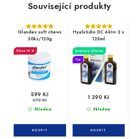
Související produkty
Glandex soft chews
Hyalutidin DC Aktiv 2 x
30ks/120g
125ml
10 %
Doprava zdarma
Tip
599 Kč
1 390 Kč
672 Kč
Skladem
Skladem