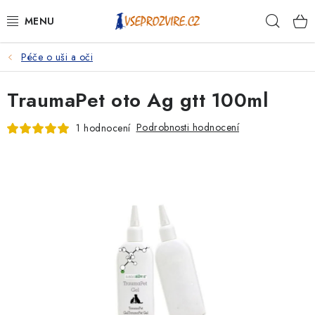
Přejít
Hleda
na
obsah
Péče o uši a oči
PSI
TraumaPet oto Ag gtt 100ml
KOČKY
Podrobnosti hodnocení
1 hodnocení
KONĚ
ANTIPARAZITIKA
PRO CHOVATELE
NA NEMOCI
KRÁLÍCI/HLODAVCI/PTÁCI