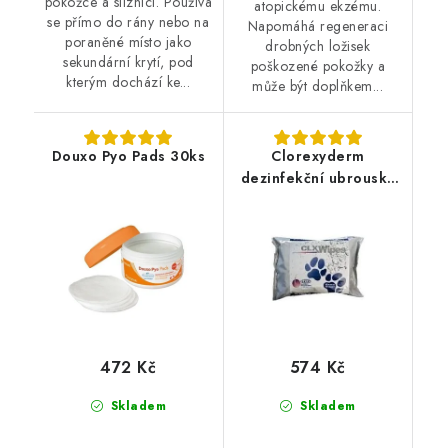
pokožce a sliznici. Používá
atopickému ekzému.
se přímo do rány nebo na
Napomáhá regeneraci
poraněné místo jako
drobných ložisek
sekundární krytí, pod
poškozené pokožky a
kterým dochází ke...
může být doplňkem...
Douxo Pyo Pads 30ks
Clorexyderm
dezinfekční ubrousky
40ks
472 Kč
574 Kč
Skladem
Skladem