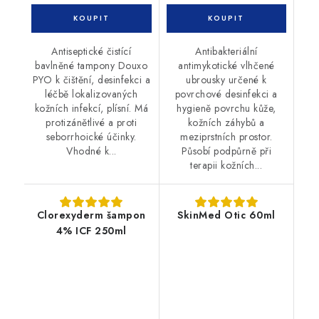
Antiseptické čistící
Antibakteriální
bavlněné tampony Douxo
antimykotické vlhčené
PYO k čištění, desinfekci a
ubrousky určené k
léčbě lokalizovaných
povrchové desinfekci a
kožních infekcí, plísní. Má
hygieně povrchu kůže,
protizánětlivé a proti
kožních záhybů a
seborrhoické účinky.
meziprstních prostor.
Vhodné k...
Působí podpůrně při
terapii kožních...
Clorexyderm šampon
SkinMed Otic 60ml
4% ICF 250ml