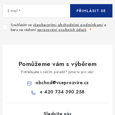
E-mail
PŘIHLÁSIT SE
Souhlasím se
všeobecnými obchodními podmínkami
a
beru na vědomí
zpracování osobních údajů
.
Pomůžeme vám s výběrem
Potřebujete s něčím poradit? Jsme tu pro vás!
obchod
@
vseprozvire.cz
+ 420 734 390 258