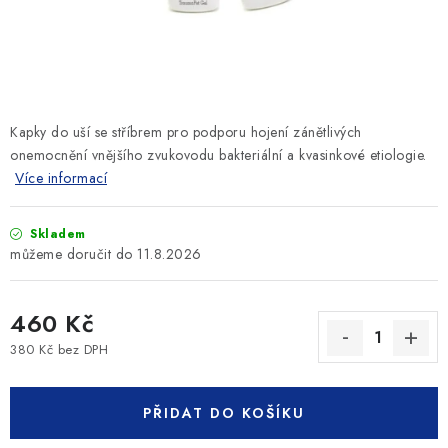
SLEVY
ZNAČKY
Ceník dopravy
Kontakty
Obchodní podmínky
Kapky do uší se stříbrem
pro podporu hojení zánětlivých
Podmínky ochrany osobních údajů
onemocnění vnějšího zvukovodu bakteriální a kvasinkové etiologie.
Více informací
Skladem
11.8.2026
460 Kč
380 Kč bez DPH
Měrná cena:
PŘIDAT DO KOŠÍKU