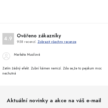
O
v
l
á
d
Ověřeno zákazníky
a
4.9
958
recenzí.
Zobrazit všechny recenze
c
í
Markéta Musilová
p
r
v
Zatím žádný efekt. Zubní kámen nemizí. Zda se,že to pejskum moc
nechutná
k
y
v
ý
p
Aktuální novinky a akce na váš e-mail
i