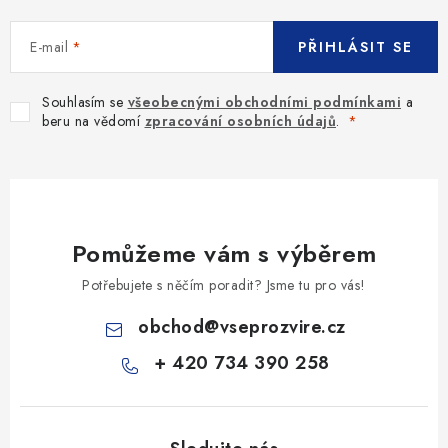
s
u
E-mail
PŘIHLÁSIT SE
Souhlasím se
všeobecnými obchodními podmínkami
a
beru na vědomí
zpracování osobních údajů
.
Pomůžeme vám s výběrem
Potřebujete s něčím poradit? Jsme tu pro vás!
obchod
@
vseprozvire.cz
+ 420 734 390 258