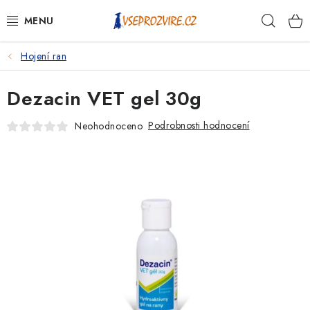
Přejít
Hleda
na
obsah
Hojení ran
PSI
Dezacin VET gel 30g
KOČKY
Podrobnosti hodnocení
Neohodnoceno
KONĚ
ANTIPARAZITIKA
PRO CHOVATELE
NA NEMOCI
KRÁLÍCI/HLODAVCI/PTÁCI