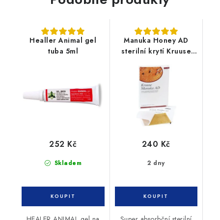
Healler Animal gel
Manuka Honey AD
tuba 5ml
sterilní krytí Kruuse
1ks (5x5cm)
252 Kč
240 Kč
Skladem
2 dny
HEALER ANIMAL gel na
Super absorbční sterilní