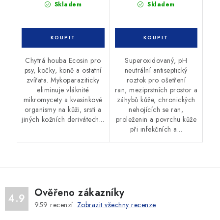
Skladem
Skladem
Chytrá houba Ecosin pro
Superoxidovaný, pH
psy, kočky, koně a ostatní
neutrální antiseptický
zvířata. Mykoparaziticky
roztok pro ošetření
eliminuje vláknité
ran, meziprstních prostor a
mikromycety a kvasinkové
záhybů kůže, chronických
organismy na kůži, srsti a
nehojících se ran,
jiných kožních derivátech...
proleženin a povrchu kůže
při infekčních a...
Ověřeno zákazníky
4.9
959
recenzí.
Zobrazit všechny recenze