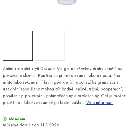
SLEVY
ZNAČKY
Ceník dopravy
Kontakty
Obchodní podmínky
Podmínky ochrany osobních údajů
Antimikrobiální krytí Dezacin Vet gel na všechny druhy zánětů na
pokožce a sliznici. Používá se přímo do rány nebo na poraněné
místo jako sekundární krytí, pod kterým dochází ke granulaci a
uzavírání rány.
Rány mohou být bodné, sečné, tržné, pooperační,
popáleniny, pokousání, pohmožděniny a proleženiny.
Gel je možné
použít do hlubokých ran až po kostní základ.
Více informací
Skladem
11.8.2026