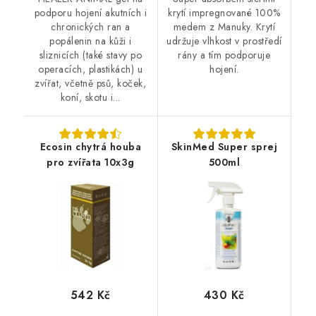
podporu hojení akutních i
krytí impregnované 100%
chronických ran a
medem z Manuky. Krytí
popálenin na kůži i
udržuje vlhkost v prostředí
sliznicích (také stavy po
rány a tím podporuje
operacích, plastikách) u
hojení.
zvířat, včetně psů, koček,
koní, skotu i...
Ecosin chytrá houba
SkinMed Super sprej
pro zvířata 10x3g
500ml
542 Kč
430 Kč