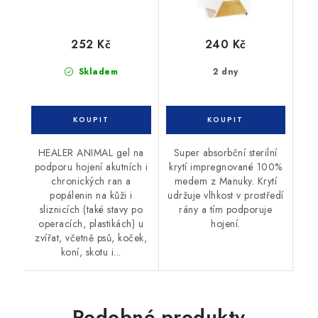
252 Kč
240 Kč
Skladem
2 dny
HEALER ANIMAL gel na
Super absorbční sterilní
podporu hojení akutních i
krytí impregnované 100%
chronických ran a
medem z Manuky. Krytí
popálenin na kůži i
udržuje vlhkost v prostředí
sliznicích (také stavy po
rány a tím podporuje
operacích, plastikách) u
hojení.
zvířat, včetně psů, koček,
koní, skotu i...
Podobné produkty