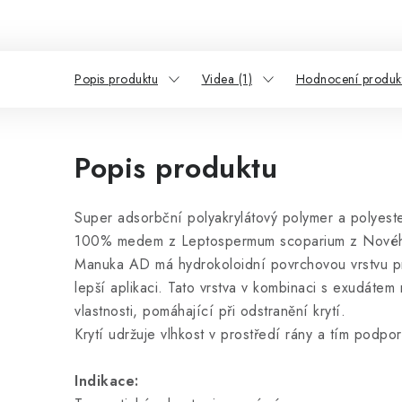
Popis produktu
Videa (1)
Hodnocení produkt
Popis produktu
Super adsorbční polyakrylátový polymer a polyes
100% medem z Leptospermum scoparium z Novéh
Manuka AD má hydrokoloidní povrchovou vrstvu pr
lepší aplikaci. Tato vrstva v kombinaci s exudátem
vlastnosti, pomáhající při odstranění krytí.
Krytí udržuje vlhkost v prostředí rány a tím podpor
Indikace: