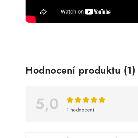
V
Hodnocení produktu (1)
ý
p
i
5,0
s
1 hodnocení
h
o