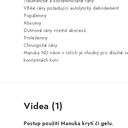
Traumatické a kontaminované rány
Vlhké rány požadující autolytický debridement
Popáleniny
Abscesy
Dutinové rány včetně abscesů
Proleženiny
Chirurgické rány
Manuka ND návin v rolích je vhodný pro dlouhé ver
končetinách koní
Videa (1)
Postup použití Manuka krytí či gelu.