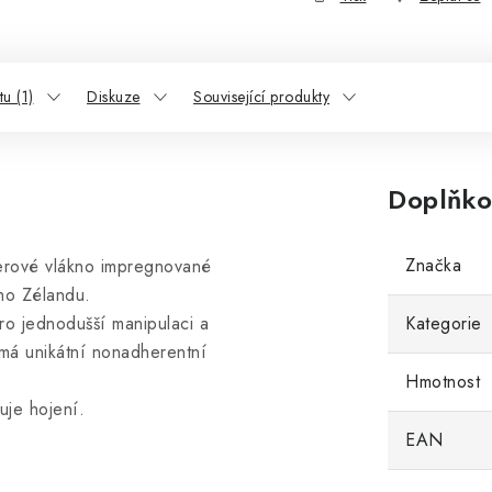
u (1)
Diskuze
Související produkty
Doplňko
Značka
terové vlákno impregnované
o Zélandu.
o jednodušší manipulaci a
Kategorie
 má unikátní nonadherentní
Hmotnost
uje hojení.
EAN