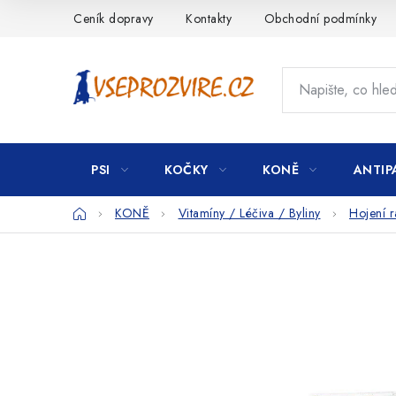
Přejít
Ceník dopravy
Kontakty
Obchodní podmínky
na
obsah
PSI
KOČKY
KONĚ
ANTIP
Domů
KONĚ
Vitamíny / Léčiva / Byliny
Hojení r