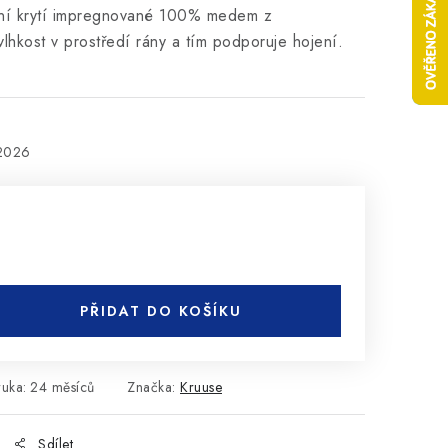
ilní krytí impregnované 100% medem z
vlhkost v prostředí rány a tím podporuje hojení.
.2026
PŘIDAT DO KOŠÍKU
ruka
:
24 měsíců
Značka:
Kruuse
Sdílet