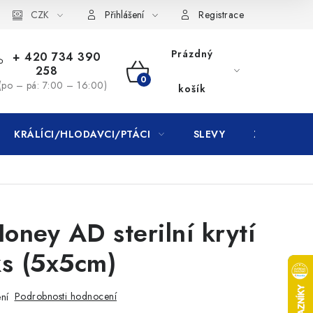
CZK
Přihlášení
Registrace
Prázdný
+ 420 734 390
258
NÁKUPNÍ
(po – pá: 7:00 – 16:00)
košík
KOŠÍK
KRÁLÍCI/HLODAVCI/PTÁCI
SLEVY
ZNAČKY
ney AD sterilní krytí
ks (5x5cm)
Podrobnosti hodnocení
ní