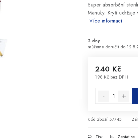
Super absorbční ster
Manuky. Krytí udržuje 
Více informací
2 dny
12.8
240 Kč
198 Kč bez DPH
Měrná cena:
Kód zboží:
57745
Zá
Tisk
Zeptat se