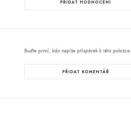
d
PŘIDAT HODNOCENÍ
n
o
c
e
n
Buďte první, kdo napíše příspěvek k této položce
í
PŘIDAT KOMENTÁŘ