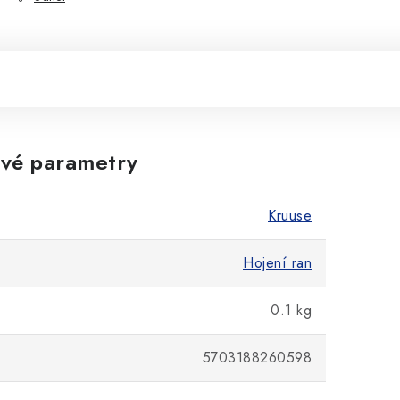
vé parametry
Kruuse
Hojení ran
0.1 kg
5703188260598