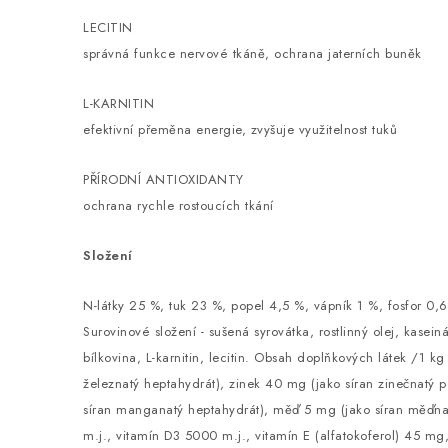
LECITIN
správná funkce nervové tkáně, ochrana jaterních buněk
L-KARNITIN
efektivní přeměna energie, zvyšuje využitelnost tuků
PŘÍRODNÍ ANTIOXIDANTY
ochrana rychle rostoucích tkání
Složení
N-látky 25 %, tuk 23 %, popel 4,5 %, vápník 1 %, fosfor 0,
Surovinové složení - sušená syrovátka, rostlinný olej, kasein
bílkovina, L-karnitin, lecitin. Obsah doplňkových látek /1 kg
železnatý heptahydrát), zinek 40 mg (jako síran zinečnatý
síran manganatý heptahydrát), měď 5 mg (jako síran měďna
m.j., vitamín D3 5000 m.j., vitamín E (alfatokoferol) 45 mg