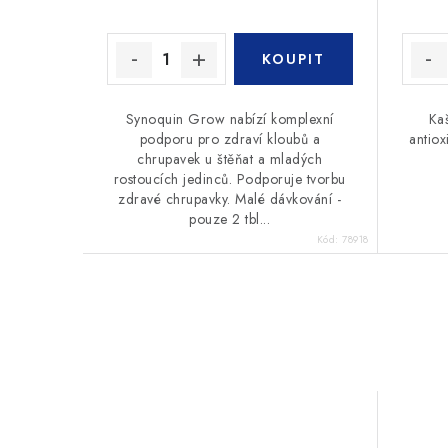
Synoquin Grow nabízí komplexní
Kaš
podporu pro zdraví kloubů a
antiox
chrupavek u štěňat a mladých
rostoucích jedinců. Podporuje tvorbu
zdravé chrupavky. Malé dávkování -
pouze 2 tbl...
Kód:
78918