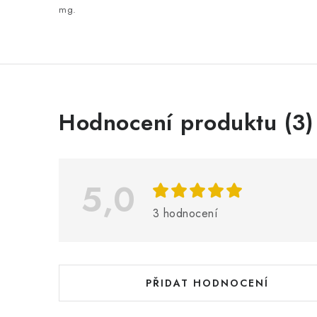
mg.
V
Hodnocení produktu (3)
ý
p
i
5,0
s
3 hodnocení
h
o
d
PŘIDAT HODNOCENÍ
n