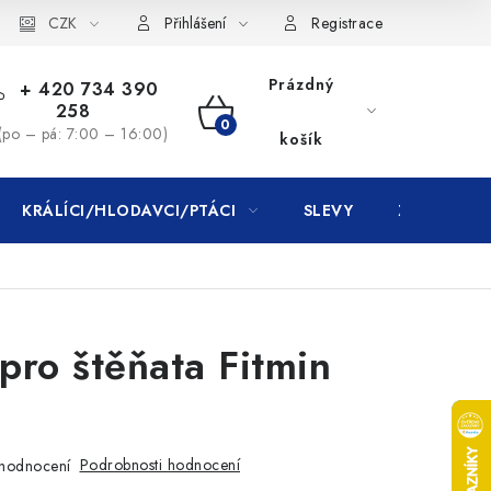
CZK
Přihlášení
Registrace
Prázdný
+ 420 734 390
258
NÁKUPNÍ
(po – pá: 7:00 – 16:00)
košík
KOŠÍK
KRÁLÍCI/HLODAVCI/PTÁCI
SLEVY
ZNAČKY
pro štěňata Fitmin
Podrobnosti hodnocení
hodnocení