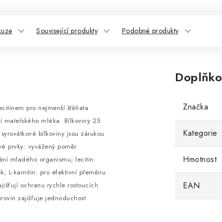
kuze
Související produkty
Podobné produkty
Doplňko
Značka
lecitinem pro nejmenší štěňata
í mateřského mléka. Bílkoviny 25
Kategorie
 syrovátkové bílkoviny jsou zárukou
vé prvky: vyvážený poměr
Hmotnost
ní mladého organismu; lecitin:
; L-karnitin: pro efektivní přeměnu
EAN
ajišťují ochranu rychle rostoucích
urovin zajišťuje jednoduchost