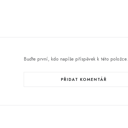
o
c
e
n
í
Buďte první, kdo napíše příspěvek k této položce
PŘIDAT KOMENTÁŘ