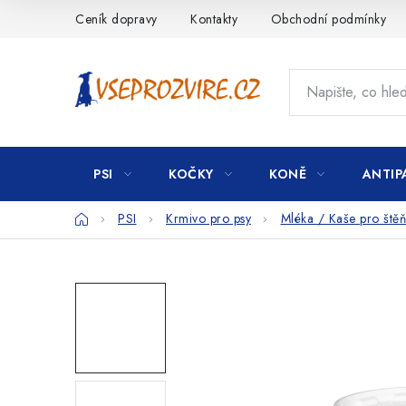
Přejít
Ceník dopravy
Kontakty
Obchodní podmínky
na
obsah
PSI
KOČKY
KONĚ
ANTIP
Domů
PSI
Krmivo pro psy
Mléka / Kaše pro štěň