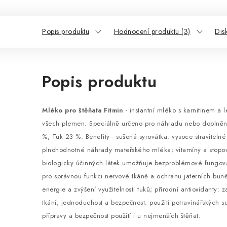
Popis produktu
Hodnocení produktu (3)
Dis
Popis produktu
Mléko pro štěňata Fitmin
- instantní mléko s karnitinem a 
všech plemen. Speciálně určeno pro náhradu nebo doplněn
%, Tuk 23 %. Benefity - sušená syrovátka: vysoce stravitelné
plnohodnotné náhrady mateřského mléka; vitamíny a stopo
biologicky účinných látek umožňuje bezproblémové fungová
pro správnou funkci nervové tkáně a ochranu jaterních buněk
energie a zvýšení využitelnosti tuků; přírodní antioxidanty: z
tkání; jednoduchost a bezpečnost: použití potravinářských s
přípravy a bezpečnost použití i u nejmenších štěňat.