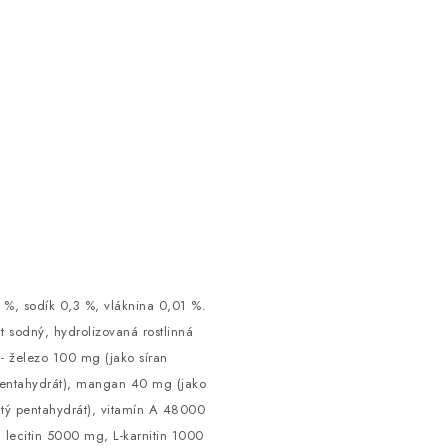
6 %, sodík 0,3 %, vláknina 0,01 %.
át sodný, hydrolizovaná rostlinná
 - železo 100 mg (jako síran
 pentahydrát), mangan 40 mg (jako
tý pentahydrát), vitamín A 48000
, lecitin 5000 mg, L-karnitin 1000