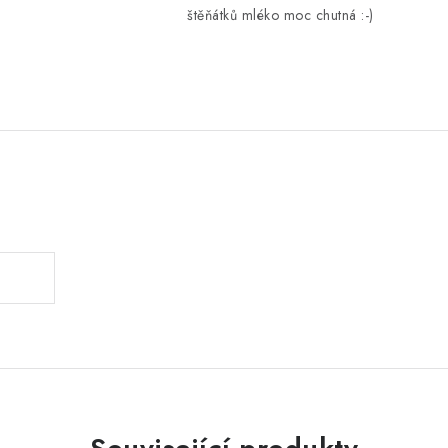
štěňátků mléko moc chutná :-)
.