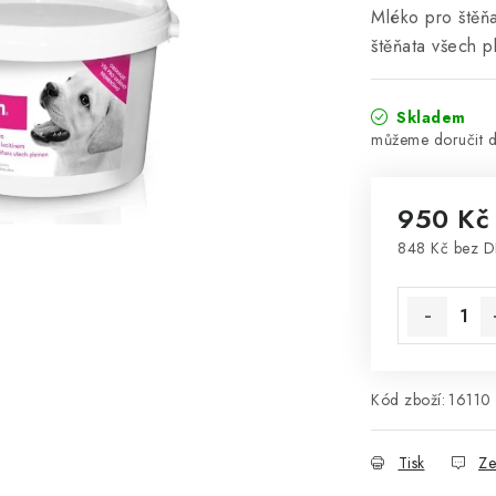
Mléko pro štěňa
štěňata všech 
Skladem
950 Kč
848 Kč bez 
Měrná cena
Kód zboží:
16110
Tisk
Ze