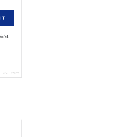
áďat.
Kód:
57282