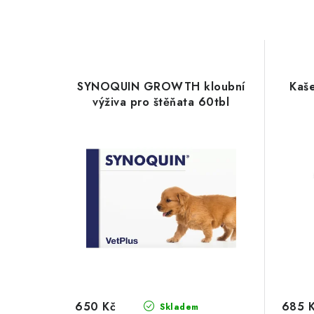
SYNOQUIN GROWTH kloubní
Kaše
výživa pro štěňata 60tbl
650 Kč
685 
Skladem