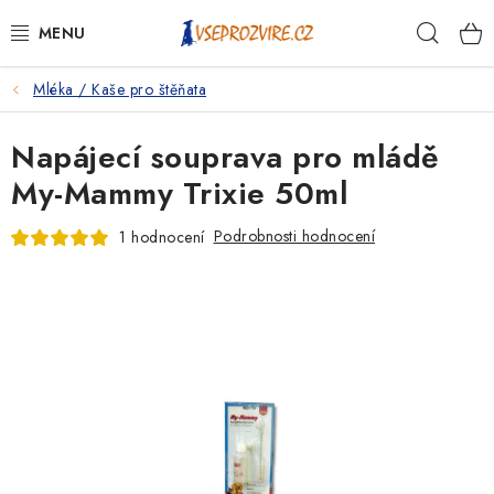
Přejít
Hleda
na
obsah
Mléka / Kaše pro štěňata
PSI
Napájecí souprava pro mládě
KOČKY
My-Mammy Trixie 50ml
KONĚ
Podrobnosti hodnocení
1 hodnocení
ANTIPARAZITIKA
PRO CHOVATELE
NA NEMOCI
KRÁLÍCI/HLODAVCI/PTÁCI