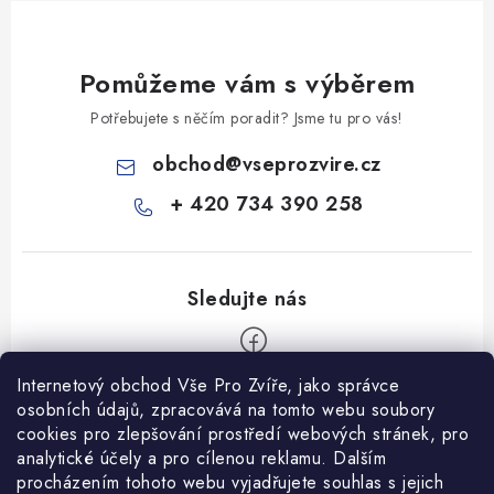
Pomůžeme vám s výběrem
Potřebujete s něčím poradit? Jsme tu pro vás!
obchod
@
vseprozvire.cz
+ 420 734 390 258
Internetový obchod Vše Pro Zvíře, jako správce
Z
osobních údajů, zpracovává na tomto webu soubory
á
cookies pro zlepšování prostředí webových stránek, pro
Informace pro Vás
p
analytické účely a pro cílenou reklamu. Dalším
procházením tohoto webu vyjadřujete souhlas s jejich