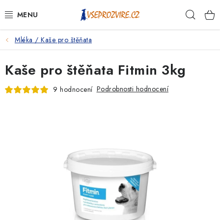
Přejít
Hleda
na
obsah
Mléka / Kaše pro štěňata
PSI
Kaše pro štěňata Fitmin 3kg
KOČKY
Podrobnosti hodnocení
9 hodnocení
KONĚ
ANTIPARAZITIKA
PRO CHOVATELE
NA NEMOCI
KRÁLÍCI/HLODAVCI/PTÁCI