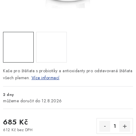
SLEVY
ZNAČKY
Ceník dopravy
Kontakty
Obchodní podmínky
Podmínky ochrany osobních údajů
Kaše pro štěňata s probiotiky a antioxidanty pro odstavovaná štěňata
všech plemen.
Více informací
2 dny
12.8.2026
685 Kč
612 Kč bez DPH
Měrná cena: