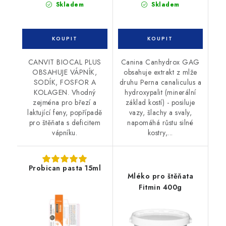
Skladem
Skladem
CANVIT BIOCAL PLUS
Canina Canhydrox GAG
OBSAHUJE VÁPNÍK,
obsahuje extrakt z mlže
SODÍK, FOSFOR A
druhu Perna canaliculus a
KOLAGEN. Vhodný
hydroxypalit (minerální
zejména pro březí a
základ kostí) - posiluje
laktující feny, popřípadě
vazy, šlachy a svaly,
pro štěňata s deficitem
napomáhá růstu silné
vápníku.
kostry,...
Probican pasta 15ml
Mléko pro štěňata
Fitmin 400g