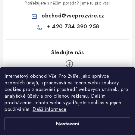
Potřebujete s něčím poradit? Jsme tu pro vás!
obchod
@
vseprozvire.cz
+ 420 734 390 258
Internetový obchod Vše Pro Zvíře, jako správce
Z
osobních údajů, zpracovává na tomto webu soubory
á
cookies pro zlepšování prostředí webových stránek, pro
Informace pro Vás
analytické účely a pro cílenou reklamu. Dalším
p
procházením tohoto webu vyjadřujete souhlas s jejich
a
Ceník dopravy
používáním.
Další informace
t
Kontakty
í
Obchodní podmínky
Heuréka recenze
VseProZvire.cz 2011-2024
Nastavení
VetPlus
Obchodní podmínky